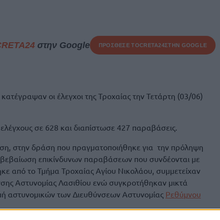
CRETA24
στην Google
ΠΡΟΣΘΕΣΕ ΤΟ
CRETA24
ΣΤΗΝ GOOGLE
ατέγραψαν οι έλεγχοι της Τροχαίας την Τετάρτη (03/06)
ελέγχους σε 628 και διαπίστωσε 427 παραβάσεις.
ση, στην δράση που πραγματοποιήθηκε για την πρόληψη
 βεβαίωση επικίνδυνων παραβάσεων που συνδέονται με
κε από το Τμήμα Τροχαίας Αγίου Νικολάου, συμμετείχαν
υνσης Αστυνομίας Λασιθίου ενώ συγκροτήθηκαν μικτά
ομή αστυνομικών των Διευθύνσεων Αστυνομίας
Ρεθύμνου