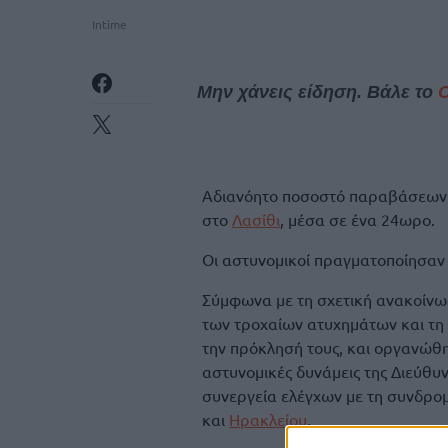
Intime
Μην χάνεις είδηση. Βάλε το
Αδιανόητο ποσοστό παραβάσεων κ
στο
Λασίθι
, μέσα σε ένα 24ωρο.
Οι αστυνομικοί πραγματοποίησαν 
Σύμφωνα με τη σχετική ανακοίνω
των τροχαίων ατυχημάτων και τη
την πρόκλησή τους, και οργανώθη
αστυνομικές δυνάμεις της Διεύθ
συνεργεία ελέγχων με τη συνδρ
και
Ηρακλείου
.