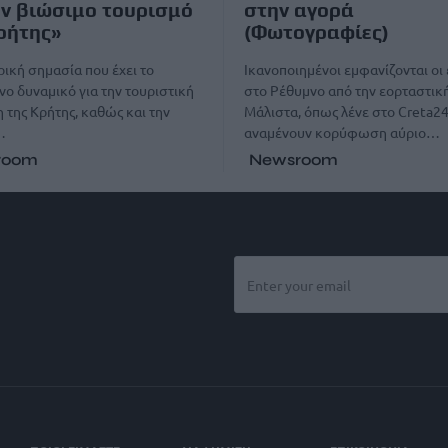
ον βιώσιμο τουρισμό
στην αγορά
ρήτης»
(Φωτογραφίες)
ρική σημασία που έχει το
Ικανοποιημένοι εμφανίζονται οι
ο δυναμικό για την τουριστική
στο Ρέθυμνο από την εορταστική
 της Κρήτης, καθώς και την
Μάλιστα, όπως λένε στο Creta24
…
αναμένουν κορύφωση αύριο…
room
Newsroom