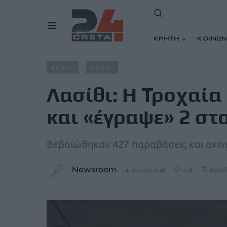
ΚΡΗΤΗ
ΚΟΙΝΩΝ
Home
Άρθρα
Λασίθι: Η Τροχαία βγήκε στους δρόμους
ΚΡΗΤΗ
ΛΑΣΙΘΙ
Λασίθι: Η Τροχαία
και «έγραψε» 2 στ
Βεβαιώθηκαν 427 παραβάσεις και ακι
Newsroom
4 Ιουνίου, 2026
11:18
Διαβάζ