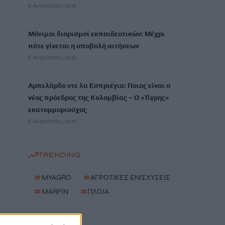
8 Αυγούστου, 2026
Μόνιμοι διορισμοί εκπαιδευτικών: Μέχρι
πότε γίνεται η υποβολή αιτήσεων
8 Αυγούστου, 2026
Αμπελάρδο ντε λα Εσπριέγια: Ποιος είναι ο
νέος πρόεδρος της Κολομβίας – Ο «Τίγρης»
εκατομμυριούχος
8 Αυγούστου, 2026
TRENDING
#
MYAGRO
#
ΑΓΡΟΤΙΚΕΣ ΕΝΙΣΧΥΣΕΙΣ
#
MARFIN
#
ΠΛΟΙΑ