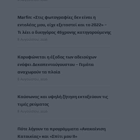
Marfin: «Στις φωτογραφίες δεν είναι η
εντολέας μου, είχε εξεταστεί και το 2022» –
Τι λέει ο δικηγόρος 46χρονης κατηγορούμενης
8 Αυγούστου, 2026
Κορυφώνεται η έξοδος των αδειούχων
ενόψει Δεκαπενταύγουστου – Γεμάτα
αναχωρούν τα πλοία
8 Αυγούστου, 2026
Καύσωνας και υψηλή ζήτηση εκτοξεύουν τις
τιμές ρεύματος
8 Αυγούστου, 2026
Πότε λήγουν τα προγράμματα «Ανακαίνιση
Κατοικίας» και «Σπίτι μου ΙΙ»