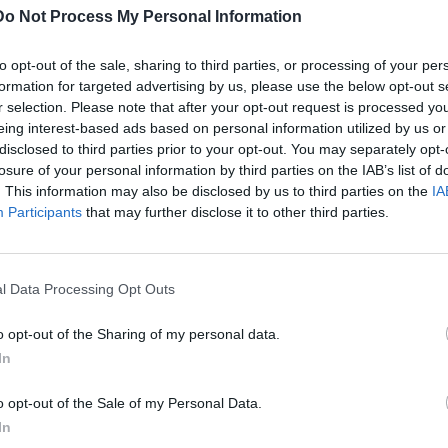
Do Not Process My Personal Information
to opt-out of the sale, sharing to third parties, or processing of your per
ις του Κώδικα Οδικής Κυκλοφορίας και
formation for targeted advertising by us, please use the below opt-out s
 (εκ των οποίων -1- για μέθη, -5- για φθαρμένα ελαστικά,
r selection. Please note that after your opt-out request is processed y
ότητας οδήγησης).
eing interest-based ads based on personal information utilized by us or
disclosed to third parties prior to your opt-out. You may separately opt-
ώδικα Οδικής Κυκλοφορίας που βεβαιώθηκαν αφορούσαν :
losure of your personal information by third parties on the IAB’s list of
. This information may also be disclosed by us to third parties on the
IA
Participants
that may further disclose it to other third parties.
ν οποίων -2- σε ελαφρά προσωπικά ηλεκτρικά οχήματα
τας
l Data Processing Opt Outs
o opt-out of the Sharing of my personal data.
In
ας οδήγησης
o opt-out of the Sale of my Personal Data.
In
η την Περιφέρεια της
Κρήτης
και στοχεύουν τόσο στην