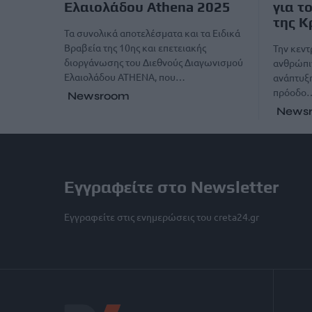
Ελαιολάδου Athena 2025
για τ
της Κ
Τα συνολικά αποτελέσματα και τα Ειδικά
Βραβεία της 10ης και επετειακής
Την κεντ
διοργάνωσης του Διεθνούς Διαγωνισμού
ανθρώπιν
Ελαιολάδου ATHENA, που…
ανάπτυξη
πρόοδο
Newsroom
News
Εγγραφείτε στο Newsletter
Εγγραφείτε στις ενημερώσεις του creta24.gr