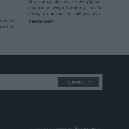
Με αμείωτο ρυθμό συνεχίζουν τη δράση
τους οι απατεώνες στην Κρήτη, με τα δύο
νέα περιστατικά που σημειώθηκαν την…
 έμποροι
Newsroom
 κίνηση.
,
SUBSCRIBE
Designed & Developed by
Advance Services