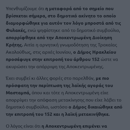
Υπενθυμίζουμε ότι
η μεταφορά από το σημείο που
βρίσκεται σήμερα, στο δημοτικό ακίνητο το οποίο
διαμορφώθηκε για αυτόν τον λόγο μπροστά από τις
Φυλακές,
ενώ ψηφίστηκε από το δημοτικό συμβούλιο,
απορρίφθηκε από την Αποκεντρωμένη Διοίκηση
Κρήτης.
Αιτία η αρνητική γνωμοδότηση της Τροχαίας
Ακολούθως, στις αρχές Ιουνίου,
ο Δήμος Ηρακλείου
προσέφυγε στην επιτροπή του άρθρου 152
ώστε να
ακυρώσει την απόρριψη της Αποκεντρωμένης.
Έχει συμβεί κι άλλες φορές στο παρελθόν,
με πιο
πρόσφατη την περίπτωση της λαϊκής αγοράς του
Μασταμπά,
όπου και τότε η Αποκεντρωμένη είχε
απορρίψει την απόφαση μετακίνησης που είχε λάβει το
δημοτικό συμβούλιο, ωστόσο
ο Δήμος δικαιώθηκε από
την επιτροπή του 152 και η λαϊκή μετακινήθηκε.
Ο λόγος είναι ότι
η Αποκεντρωμένη επιμένει να