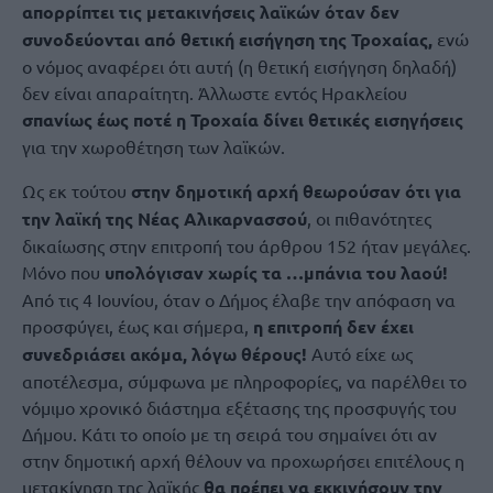
απορρίπτει τις μετακινήσεις λαϊκών όταν δεν
συνοδεύονται από θετική εισήγηση της Τροχαίας,
ενώ
ο νόμος αναφέρει ότι αυτή (η θετική εισήγηση δηλαδή)
δεν είναι απαραίτητη. Άλλωστε εντός Ηρακλείου
σπανίως έως ποτέ η Τροχαία δίνει θετικές εισηγήσεις
για την χωροθέτηση των λαϊκών.
Ως εκ τούτου
στην δημοτική αρχή θεωρούσαν ότι για
την λαϊκή της Νέας Αλικαρνασσού
, οι πιθανότητες
δικαίωσης στην επιτροπή του άρθρου 152 ήταν μεγάλες.
Μόνο που
υπολόγισαν χωρίς τα …μπάνια του λαού!
Από τις 4 Ιουνίου, όταν ο Δήμος έλαβε την απόφαση να
προσφύγει, έως και σήμερα,
η επιτροπή δεν έχει
συνεδριάσει ακόμα, λόγω θέρους!
Αυτό είχε ως
αποτέλεσμα, σύμφωνα με πληροφορίες, να παρέλθει το
νόμιμο χρονικό διάστημα εξέτασης της προσφυγής του
Δήμου. Κάτι το οποίο με τη σειρά του σημαίνει ότι αν
στην δημοτική αρχή θέλουν να προχωρήσει επιτέλους η
μετακίνηση της λαϊκής
θα πρέπει να εκκινήσουν την