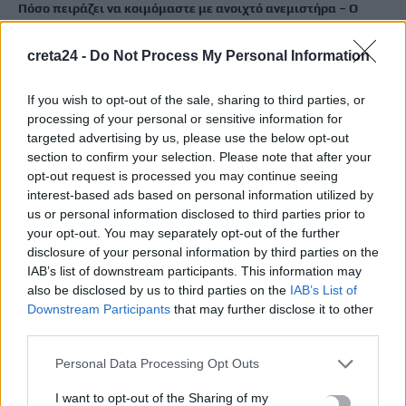
Πόσο πειράζει να κοιμόμαστε με ανοιχτό ανεμιστήρα – Ο
ειδικός απαντά
9 Αυγούστου, 2026
creta24 -
Do Not Process My Personal Information
If you wish to opt-out of the sale, sharing to third parties, or
Ένα άγνωστο επίδομα για συνταξιούχους – Ποιες οι
processing of your personal or sensitive information for
προϋποθέσεις
targeted advertising by us, please use the below opt-out
9 Αυγούστου, 2026
section to confirm your selection. Please note that after your
opt-out request is processed you may continue seeing
interest-based ads based on personal information utilized by
Από τις 16 έως 24 Αυγούστου το Φεστιβάλ Γεύσεων & Τέχνης
us or personal information disclosed to third parties prior to
στην Κίσσαμο
your opt-out. You may separately opt-out of the further
9 Αυγούστου, 2026
disclosure of your personal information by third parties on the
IAB’s list of downstream participants. This information may
Επίδομα αδείας: Μέχρι πότε καταβάλλεται – Τι χρήματα θα
also be disclosed by us to third parties on the
IAB’s List of
Downstream Participants
that may further disclose it to other
λάβετε
third parties.
9 Αυγούστου, 2026
Personal Data Processing Opt Outs
Διαγνωστικές εξετάσεις: Υποχρεωτική ψηφιακή ανάρτηση
I want to opt-out of the Sharing of my
αποτελεσμάτων από 1η Σεπτεμβρίου