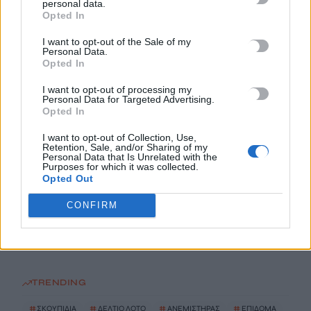
personal data.
9 Αυγούστου, 2026
Opted In
I want to opt-out of the Sale of my
Personal Data.
Αλλαγές στην ειδική άδεια μητρότητας – Επεκτείνεται σε
Opted In
περισσότερες κατηγορίες δικαιούχων
9 Αυγούστου, 2026
I want to opt-out of processing my
Personal Data for Targeted Advertising.
Opted In
Έρχονται εκπτώσεις έως 20% στα σούπερ μάρκετ – Ποια
I want to opt-out of Collection, Use,
προϊόντα μπαίνουν στο νέο πρόγραμμα συγκράτησης τιμών
Retention, Sale, and/or Sharing of my
Personal Data that Is Unrelated with the
9 Αυγούστου, 2026
Purposes for which it was collected.
Opted Out
Φειδίας Παναγιώτου: Αντιδράσεις για την εμφάνισή του με
CONFIRM
σορτς σε εκδήλωση μνήμης για Ισαάκ και Σολωμού
9 Αυγούστου, 2026
TRENDING
#
ΣΚΟΥΠΙΔΙΑ
#
ΔΕΛΤΙΟ ΛΟΤΟ
#
ΑΝΕΜΙΣΤΗΡΑΣ
#
ΕΠΙΔΟΜΑ