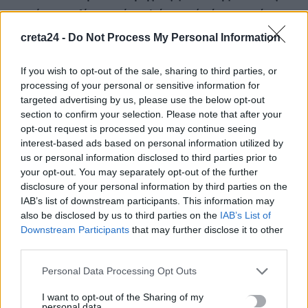
γνωρίσαμε τη Λίσα, γιατί υποψιάστηκα ότι ήταν το πτώμα
στη βαλίτσα
creta24 -
Do Not Process My Personal Information
6 Αυγούστου, 2026
If you wish to opt-out of the sale, sharing to third parties, or
Ηράκλειο: Ζημιά άνω του ενός εκατομμυρίου ευρώ στην
processing of your personal or sensitive information for
targeted advertising by us, please use the below opt-out
ετήσια χρήση της ΔΕΠΑΝΑΛ
section to confirm your selection. Please note that after your
6 Αυγούστου, 2026
opt-out request is processed you may continue seeing
interest-based ads based on personal information utilized by
Η Ελλάδα υπέβαλε αίτημα για ενεργοποίηση της ρήτρας
us or personal information disclosed to third parties prior to
διαφυγής – Νέες επενδύσεις 1 δισ. έως το 2028 για την
your opt-out. You may separately opt-out of the further
disclosure of your personal information by third parties on the
Ενέργεια
IAB’s list of downstream participants. This information may
6 Αυγούστου, 2026
also be disclosed by us to third parties on the
IAB’s List of
Downstream Participants
that may further disclose it to other
Στις φλόγες ξύλινο σπίτι στη Μεσαρά – Άμεση επέμβαση της
third parties.
Πυροσβεστικής
Personal Data Processing Opt Outs
6 Αυγούστου, 2026
I want to opt-out of the Sharing of my
personal data.