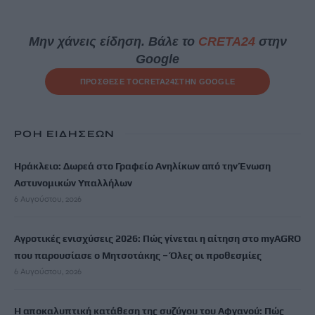
Μην χάνεις είδηση. Βάλε το
CRETA24
στην
Google
ΠΡΟΣΘΕΣΕ ΤΟ
CRETA24
ΣΤΗΝ GOOGLE
ΡΟΗ ΕΙΔΗΣΕΩΝ
Ηράκλειο: Δωρεά στο Γραφείο Ανηλίκων από την Ένωση
Αστυνομικών Υπαλλήλων
6 Αυγούστου, 2026
Αγροτικές ενισχύσεις 2026: Πώς γίνεται η αίτηση στο myAGRO
που παρουσίασε ο Μητσοτάκης – Όλες οι προθεσμίες
6 Αυγούστου, 2026
Η αποκαλυπτική κατάθεση της συζύγου του Αφγανού: Πώς