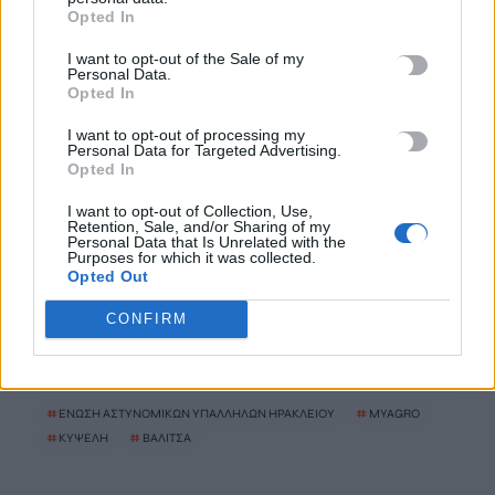
Στα έργα του ΒΟΑΚ Δήμας – Βολουδάκη
Opted In
6 Αυγούστου, 2026
I want to opt-out of the Sale of my
Personal Data.
Opted In
Ο Κυριάκος Μητσοτάκης στην παρουσίαση της πλατφόρμας
myAGRO: «Η χώρα δεν μπορεί να είναι άλλο αιχμάλωτη του
I want to opt-out of processing my
ρουσφετιού»
Personal Data for Targeted Advertising.
Opted In
6 Αυγούστου, 2026
I want to opt-out of Collection, Use,
Retention, Sale, and/or Sharing of my
Μυστράς: Νεκροτομή και τοξικολογικές θα δείξουν αν ο
Personal Data that Is Unrelated with the
Purposes for which it was collected.
90χρονος πέθανε από φυσικά αίτια
Opted Out
6 Αυγούστου, 2026
CONFIRM
TRENDING
#
ΕΝΩΣΗ ΑΣΤΥΝΟΜΙΚΩΝ ΥΠΑΛΛΗΛΩΝ ΗΡΑΚΛΕΙΟΥ
#
MYAGRO
#
ΚΥΨΕΛΗ
#
ΒΑΛΙΤΣΑ