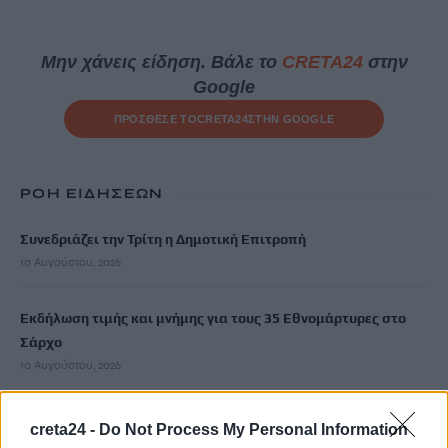
Μην χάνεις είδηση. Βάλε το
CRETA24
στην
Google
ΠΡΟΣΘΕΣΕ ΤΟ
CRETA24
ΣΤΗΝ GOOGLE
ΡΟΗ ΕΙΔΗΣΕΩΝ
Συνεδριάζει την Τρίτη η Δημοτική Επιτροπή
10 Αυγούστου, 2026
Εκδήλωση τιμής και μνήμης για τους 35 Εθνομάρτυρες στο
Σάρχο
10 Αυγούστου, 2026
Χρονοδιαγράμματα ζητάει ο Κωνσταντίνος Κεφαλογιάννης
creta24 -
Do Not Process My Personal Information
από την Κυβέρνηση για την ουσιαστική στήριξη του