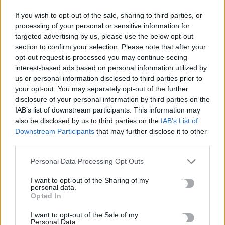
Περιφερειακού Τύπου
If you wish to opt-out of the sale, sharing to third parties, or
10 Αυγούστου, 2026
processing of your personal or sensitive information for
targeted advertising by us, please use the below opt-out
section to confirm your selection. Please note that after your
Συνεχίζεται η Παραδοσιακή Στράτα του Δήμου Χανίων
opt-out request is processed you may continue seeing
10 Αυγούστου, 2026
interest-based ads based on personal information utilized by
us or personal information disclosed to third parties prior to
your opt-out. You may separately opt-out of the further
Οι ακραίοι καύσωνες και η ξηρασία αλλάζουν την οικονομία
disclosure of your personal information by third parties on the
της Ευρώπης
IAB’s list of downstream participants. This information may
10 Αυγούστου, 2026
also be disclosed by us to third parties on the
IAB’s List of
Downstream Participants
that may further disclose it to other
third parties.
ΟΦΗ: Νέα παράταση στα εισιτήρια διαρκείας – Μέχρι τις 16
Αυγούστου η διάθεση
Personal Data Processing Opt Outs
10 Αυγούστου, 2026
I want to opt-out of the Sharing of my
personal data.
Ο Λούκα Γκουαντανίνο θα τιμηθεί στο Φεστιβάλ Βενετίας για
Opted In
την προσφορά του στον κινηματογράφο
I want to opt-out of the Sale of my
10 Αυγούστου, 2026
Personal Data.