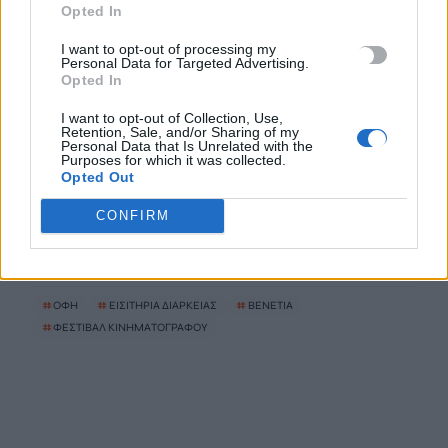
Opted In
Πέντε νεκροί σε ρωσική επίθεση στο Χάρκιβ, 12 νεκροί σε
I want to opt-out of processing my
Personal Data for Targeted Advertising.
ουκρανική επίθεση στο Ταταρστάν
Opted In
10 Αυγούστου, 2026
I want to opt-out of Collection, Use,
Retention, Sale, and/or Sharing of my
Στον Εισαγγελέα πιλότος και ιδιοκτήτης του ελικοπτέρου που
Personal Data that Is Unrelated with the
Purposes for which it was collected.
προσγειώθηκε στο Σαρακήνικο της Μήλου
Opted Out
10 Αυγούστου, 2026
CONFIRM
TRENDING
#
ΟΦΗ
#
ΕΙΣΙΤΗΡΙΑ ΔΙΑΡΚΕΙΑΣ
#
ΒΕΝΕΤΙΑ
#
ΦΕΣΤΙΒΑΛ ΚΙΝΗΜΑΤΟΓΡΑΦΟΥ