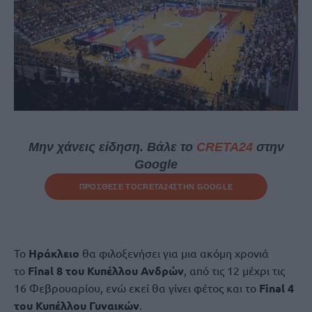
Μην χάνεις είδηση. Βάλε το
CRETA24
στην
Google
ΠΡΟΣΘΕΣΕ ΤΟ
CRETA24
ΣΤΗΝ GOOGLE
Το
Ηράκλειο
θα φιλοξενήσει για μια ακόμη χρονιά
το
Final 8 του Κυπέλλου Ανδρών
, από τις 12 μέχρι τις
16 Φεβρουαρίου, ενώ εκεί θα γίνει φέτος και το
Final 4
του Κυπέλλου Γυναικών
.