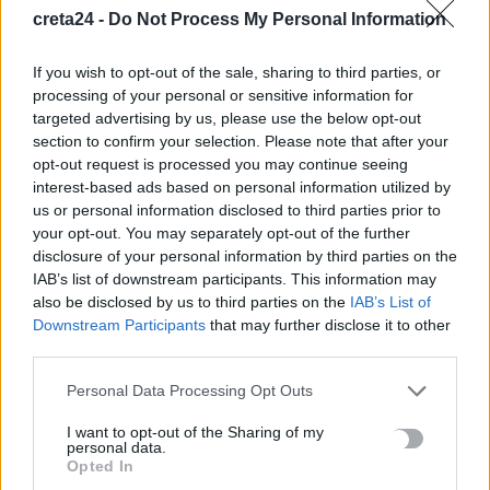
-Αργυρό μετάλλιο στα 800μ. η Ιουλιάνα Ρούσσου
creta24 -
Do Not Process My Personal Information
9 Αυγούστου, 2026
If you wish to opt-out of the sale, sharing to third parties, or
processing of your personal or sensitive information for
Άνοδος της θερμοκρασίας και ισχυροί άνεμοι -Σε Red Code η
targeted advertising by us, please use the below opt-out
Κρήτη
section to confirm your selection. Please note that after your
9 Αυγούστου, 2026
opt-out request is processed you may continue seeing
interest-based ads based on personal information utilized by
us or personal information disclosed to third parties prior to
Ποιες οι απάτητες παραλίες της Ελλάδας – My coast: Πώς θα
your opt-out. You may separately opt-out of the further
κάνετε καταγγελία για παρανομίες
disclosure of your personal information by third parties on the
8 Αυγούστου, 2026
IAB’s list of downstream participants. This information may
also be disclosed by us to third parties on the
IAB’s List of
Περσείδες: Το εντυπωσιακό φαινόμενο πλησιάζει – Πότε θα
Downstream Participants
that may further disclose it to other
third parties.
δούμε τη «βροχή» των αστεριών
8 Αυγούστου, 2026
Personal Data Processing Opt Outs
I want to opt-out of the Sharing of my
Ενοίκια: Πότε γίνονται υποχρεωτικές οι πληρωμές μέσω
personal data.
τραπεζών
Opted In
8 Αυγούστου, 2026