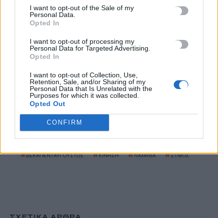
I want to opt-out of the Sale of my
Personal Data.
Opted In
Ισπανία: Η συγκινητική επανένωση γυναίκας με τα
γαϊδουράκια της μετά τις πυρκαγιές
I want to opt-out of processing my
Personal Data for Targeted Advertising.
8 Αυγούστου, 2026
Opted In
I want to opt-out of Collection, Use,
Στις 19 Αυγούστου η γενική συνέλευση του συλλόγου
Retention, Sale, and/or Sharing of my
κρεοπωλών Χανίων
Personal Data that Is Unrelated with the
Purposes for which it was collected.
8 Αυγούστου, 2026
Opted Out
CONFIRM
TRENDING
#
ΔΕΚΑΠΕΝΤΑΥΓΟΥΣΤΟΣ
#
ΚΙΝΗΣΗ
#
ΛΙΜΑΝΙΑ
#
ΣΤΙΒΟΣ
ΣΧΕΤΙΚΆ ΆΡΘΡΑ