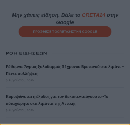
Μην χάνεις είδηση. Βάλε το
CRETA24
στην
Google
ΠΡΟΣΘΕΣΕ ΤΟ
CRETA24
ΣΤΗΝ GOOGLE
ΡΟΗ ΕΙΔΗΣΕΩΝ
Ρέθυμνο: Άγριος ξυλοδαρμός 51χρονου Βρετανού στο λιμάνι –
Πέντε συλλήψεις
9 Αυγούστου, 2026
Κορυφώνεται η έξοδος για τον Δεκαπενταύγουστο -Το
αδιαχώρητο στα λιμάνια της Αττικής
9 Αυγούστου, 2026
Στίβος: Νέα επιτυχία για την Ελλάδα στο Παγκόσμιο Κ20