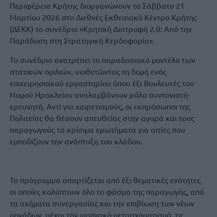
Περιφέρεια Κρήτης διοργανώνουν το Σάββατο 21
Μαρτίου 2026 στο Διεθνές Εκθεσιακό Κέντρο Κρήτης
(ΔΕΚΚ) το συνέδριο «Κρητική Διατροφή 2.0: Από την
Παράδοση στη Στρατηγική Κερδοφορία».
Το συνέδριο ανατρέπει το παραδοσιακό μοντέλο των
στατικών ομιλιών, υιοθετώντας τη δομή ενός
επιχειρησιακού εργαστηρίου όπου έξι Βουλευτές του
Νομού Ηρακλείου αναλαμβάνουν ρόλο συντονιστή-
ερευνητή. Αντί για χαιρετισμούς, οι εκπρόσωποι της
Πολιτείας θα θέσουν απευθείας στην αγορά και τους
παραγωγούς τα κρίσιμα ερωτήματα για αιτίες που
εμποδίζουν την ανάπτυξη του κλάδου.
Το πρόγραμμα απαρτίζεται από έξι θεματικές ενότητες
οι οποίες καλύπτουν όλο το φάσμα της παραγωγής, από
τα σχήματα συνεργασίας και την επιβίωση των νέων
μονάδων, μέχρι τον ψηφιακό μετασχηματισμό, τις