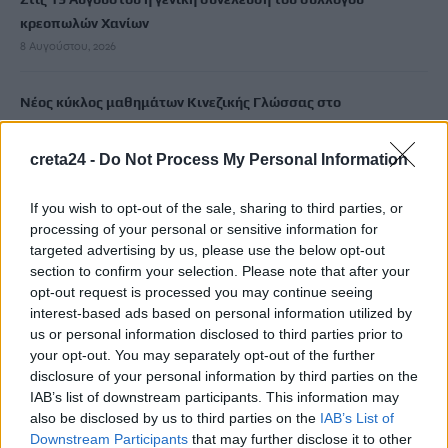
κρεοπωλών Χανίων
8 Αυγούστου, 2026
Νέος κύκλος μαθημάτων Κινεζικής Γλώσσας στο
Πανεπιστήμιο Κρήτης για το ακαδημαϊκό έτος 2026-2027
8 Αυγούστου, 2026
creta24 -
Do Not Process My Personal Information
Άνοια: Ποια είναι τα επαγγέλματα που προστατεύουν τον
If you wish to opt-out of the sale, sharing to third parties, or
processing of your personal or sensitive information for
εγκέφαλο
targeted advertising by us, please use the below opt-out
8 Αυγούστου, 2026
section to confirm your selection. Please note that after your
opt-out request is processed you may continue seeing
Επίδομα €391 από τον ΟΠΕΚΑ, χωρίς εισοδηματικά κριτήρια:
interest-based ads based on personal information utilized by
Η προϋπόθεση
us or personal information disclosed to third parties prior to
your opt-out. You may separately opt-out of the further
8 Αυγούστου, 2026
disclosure of your personal information by third parties on the
IAB’s list of downstream participants. This information may
Θεατρική αφήγηση «Έρευσεν ύδωρ» στο Δημοτικό Σχολείο
also be disclosed by us to third parties on the
IAB’s List of
Κεφαλά
Downstream Participants
that may further disclose it to other