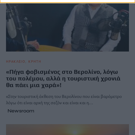
ΗΡΑΚΛΕΙΟ
ΚΡΗΤΗ
«Πήγα φοβισμένος στο Βερολίνο, λόγω
του πολέμου, αλλά η τουριστική χρονιά
θα πάει μια χαρά»!
«Στην τουριστική έκθεση του Βερολίνου που είναι βαρόμετρο
λόγω ότι είναι αρχή της σεζόν και είναι και η…
Newsroom