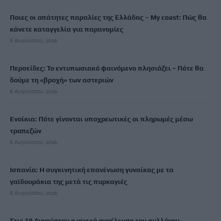
Ποιες οι απάτητες παραλίες της Ελλάδας – My coast: Πώς θα
κάνετε καταγγελία για παρανομίες
8 Αυγούστου, 2026
Περσείδες: Το εντυπωσιακό φαινόμενο πλησιάζει – Πότε θα
δούμε τη «βροχή» των αστεριών
8 Αυγούστου, 2026
Ενοίκια: Πότε γίνονται υποχρεωτικές οι πληρωμές μέσω
τραπεζών
8 Αυγούστου, 2026
Ισπανία: Η συγκινητική επανένωση γυναίκας με τα
γαϊδουράκια της μετά τις πυρκαγιές
8 Αυγούστου, 2026
Στις 19 Αυγούστου η γενική συνέλευση του συλλόγου