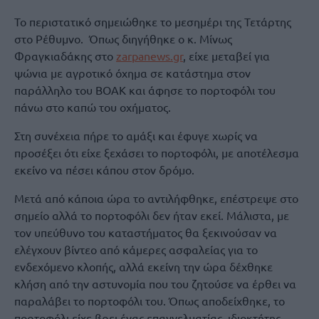
Το περιστατικό σημειώθηκε το μεσημέρι της Τετάρτης
στο Ρέθυμνο. Όπως διηγήθηκε ο κ. Μίνως
Φραγκιαδάκης στο
zarpanews.gr
, είχε μεταβεί για
ψώνια με αγροτικό όχημα σε κατάστημα στον
παράλληλο του ΒΟΑΚ και άφησε το πορτοφόλι του
πάνω στο καπώ του οχήματος.
Στη συνέχεια πήρε το αμάξι και έφυγε χωρίς να
προσέξει ότι είχε ξεχάσει το πορτοφόλι, με αποτέλεσμα
εκείνο να πέσει κάπου στον δρόμο.
Μετά από κάποια ώρα το αντιλήφθηκε, επέστρεψε στο
σημείο αλλά το πορτοφόλι δεν ήταν εκεί. Μάλιστα, με
τον υπεύθυνο του καταστήματος θα ξεκινούσαν να
ελέγχουν βίντεο από κάμερες ασφαλείας για το
ενδεχόμενο κλοπής, αλλά εκείνη την ώρα δέχθηκε
κλήση από την αστυνομία που του ζητούσε να έρθει να
παραλάβει το πορτοφόλι του. Όπως αποδείχθηκε, το
πορτοφόλι είχε βρει ένας επαγγελματίας, ιδιοκτήτης