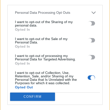
8 Αυγούστου, 2026
third parties.
Personal Data Processing Opt Outs
TRENDING
I want to opt-out of the Sharing of my
personal data.
Opted In
#
ΑΠΑΤΗΤΕΣ ΠΑΡΑΛΙΕΣ
#
ΠΕΡΣΕΙΔΕΣ
#
ΕΝΟΙΚΙΑ
#
ΠΥΡΚΑΓΙΕΣ
I want to opt-out of the Sale of my
Personal Data.
Opted In
I want to opt-out of processing my
Personal Data for Targeted Advertising.
Opted In
ΣΧΕΤΙΚΆ ΆΡΘΡΑ
I want to opt-out of Collection, Use,
Retention, Sale, and/or Sharing of my
Personal Data that Is Unrelated with the
Purposes for which it was collected.
Opted Out
CONFIRM