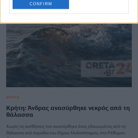
CONFIRM
ΚΡΗΤΗ
Κρήτη: Άνδρας ανασύρθηκε νεκρός από τη
θάλασσα
Χωρίς τις αισθήσεις του ανασύρθηκε ένας ηλικιωμένος από τη
θάλασσα από παραλία του δήμου Μυλοπόταμου, στο Ρέθυμνο.