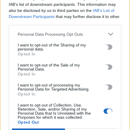
IAB’s list of downstream participants. This information may
8 Αυγούστου, 2026
also be disclosed by us to third parties on the
IAB’s List of
Downstream Participants
that may further disclose it to other
Θεατρική αφήγηση «Έρευσεν ύδωρ» στο Δημοτικό Σχολείο
third parties.
Κεφαλά
Personal Data Processing Opt Outs
8 Αυγούστου, 2026
I want to opt-out of the Sharing of my
personal data.
Opted In
TRENDING
I want to opt-out of the Sale of my
Personal Data.
#
ΑΠΑΤΗΤΕΣ ΠΑΡΑΛΙΕΣ
#
ΠΕΡΣΕΙΔΕΣ
#
ΕΝΟΙΚΙΑ
Opted In
#
ΠΥΡΚΑΓΙΕΣ
I want to opt-out of processing my
Personal Data for Targeted Advertising.
Opted In
I want to opt-out of Collection, Use,
Retention, Sale, and/or Sharing of my
ΣΧΕΤΙΚΆ ΆΡΘΡΑ
Personal Data that Is Unrelated with the
Purposes for which it was collected.
Opted Out