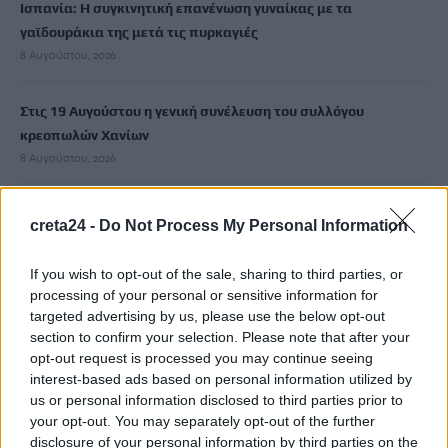
Ισπανία: Η συγκινητική επανένωση γυναίκας με τα
γαϊδουράκια της μετά τις πυρκαγιές
8 Αυγούστου, 2026
Στις 19 Αυγούστου η γενική συνέλευση του συλλόγου
κρεοπωλών Χανίων
8 Αυγούστου, 2026
Νέος κύκλος μαθημάτων Κινεζικής Γλώσσας στο
creta24 -
Do Not Process My Personal Information
Πανεπιστήμιο Κρήτης για το ακαδημαϊκό έτος 2026-2027
8 Αυγούστου, 2026
If you wish to opt-out of the sale, sharing to third parties, or
processing of your personal or sensitive information for
targeted advertising by us, please use the below opt-out
Άνοια: Ποια είναι τα επαγγέλματα που προστατεύουν τον
section to confirm your selection. Please note that after your
εγκέφαλο
opt-out request is processed you may continue seeing
8 Αυγούστου, 2026
interest-based ads based on personal information utilized by
us or personal information disclosed to third parties prior to
Επίδομα €391 από τον ΟΠΕΚΑ, χωρίς εισοδηματικά κριτήρια:
your opt-out. You may separately opt-out of the further
disclosure of your personal information by third parties on the
Η προϋπόθεση