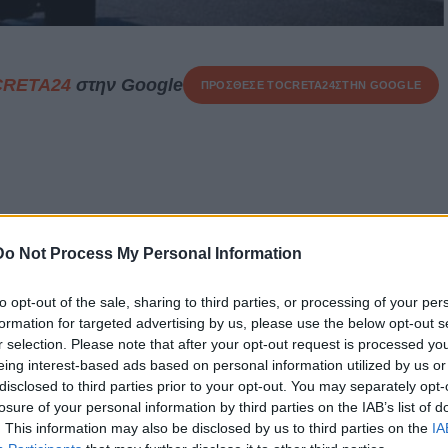
CRETA24
στην Google
ΠΡΟΣΘΕΣΕ ΤΟ
CRETA24
ΣΤΗΝ GOOGLE
τέρας τεσσάρων παιδιών έχασε
Do Not Process My Personal Information
ά ενώ βρισκόταν σε γλέντι
ή. To τραγικό περιστατικό
to opt-out of the sale, sharing to third parties, or processing of your per
formation for targeted advertising by us, please use the below opt-out s
μα της Κυριακής σε γνωστό
r selection. Please note that after your opt-out request is processed y
, ενώ σήμερα Τετάρτης
eing interest-based ads based on personal information utilized by us or
disclosed to third parties prior to your opt-out. You may separately opt-
οι είπαν το τελευταίο αντίο στον
losure of your personal information by third parties on the IAB’s list of
ρα.
. This information may also be disclosed by us to third parties on the
IA