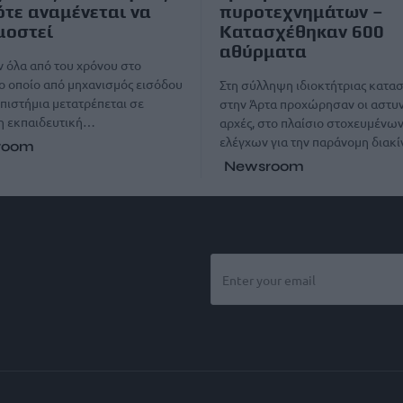
ότε αναμένεται να
πυροτεχνημάτων –
μοστεί
Κατασχέθηκαν 600
αθύρματα
 όλα από του χρόνου στο
το οποίο από μηχανισμός εισόδου
Στη σύλληψη ιδιοκτήτριας κατα
πιστήμια μετατρέπεται σε
στην Άρτα προχώρησαν οι αστυ
η εκπαιδευτική…
αρχές, στο πλαίσιο στοχευμένω
ελέγχων για την παράνομη δια
room
Newsroom