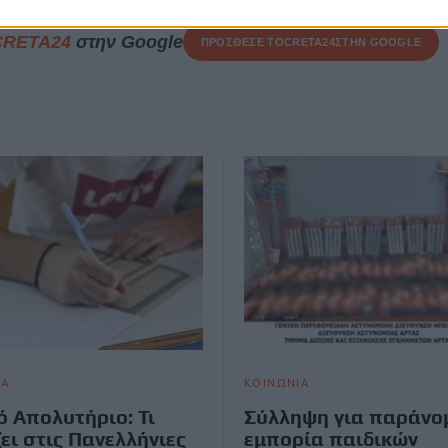
CRETA24
στην Google
ΠΡΟΣΘΕΣΕ ΤΟ
CRETA24
ΣΤΗΝ GOOGLE
ΙΑ
ΚΟΙΝΩΝΙΑ
ό Απολυτήριο: Τι
Σύλληψη για παράνο
ει στις Πανελλήνιες
εμπορία παιδικών