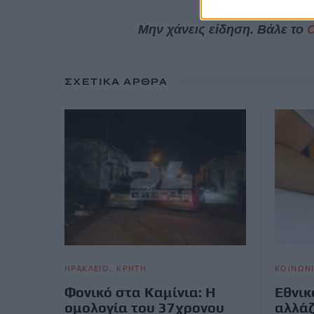
Μην χάνεις είδηση. Βάλε το
ΣΧΕΤΙΚΆ ΆΡΘΡΑ
ΗΡΑΚΛΕΙΟ
ΚΡΗΤΗ
ΚΟΙΝΩΝ
Φονικό στα Καμίνια: Η
Εθνικ
ομολογία του 37χρονου
αλλάζ