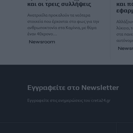
και οι τρεις συλλήψεις
και π
εφαρ
Ανατριχίλα προκαλούν τα νεότερα
στοιχεία που έρχονται στο φως για την
Αλλάζουν
ανθρωποκτονία στα Καμίνια, με θύμα
λύκειο, 
έναν 40χρονο…
στα πανε
αυτόνομ
Newsroom
News
Εγγραφείτε στο Newsletter
Εγγραφείτε στις ενημερώσεις του creta24.gr