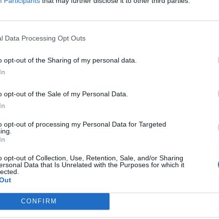
Participants
that may further disclose it to other third parties.
rpanews.gr
ο 56χρονος, ένιωσε αδιαθεσία την ώρα του
l Data Processing Opt Outs
 έξω να “πάρει αέρα” ωστόσο υπέστη καρδιακή ανακοπή.
o opt-out of the Sharing of my personal data.
ιναν και πολλές προσπάθειες καρδιοαναπνευστικής
In
ς δεν κατάφερε να κρατηθεί στη ζωή.
o opt-out of the Sale of my Personal Data.
In
ΕΠΌΜΕΝΟ
to opt-out of processing my Personal Data for Targeted
ing.
 Ο
OpenCouncil.chania.gr:
In
αι ποτέ
Η πρωτοποριακή
 Τα
πλατφόρμα ΑΙ που
o opt-out of Collection, Use, Retention, Sale, and/or Sharing
ersonal Data that Is Unrelated with the Purposes for which it
αλλάζει τα δεδομένα
lected.
στο Δημοτικό
Out
Συμβούλιο Χανίων
CONFIRM
14 Μαΐου, 2025