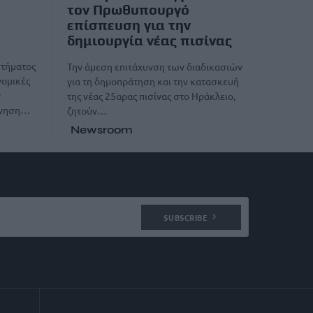
τον Πρωθυπουργό
επίσπευση για την
δημιουργία νέας πισίνας
στήματος
Την άμεση επιτάχυνση των διαδικασιών
νομικές
για τη δημοπράτηση και την κατασκευή
ν
της νέας 25αρας πισίνας στο Ηράκλειο,
κίνηση…
ζητούν…
Newsroom
SUBSCRIBE