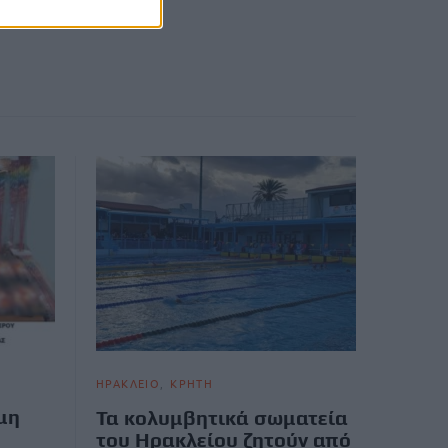
ΗΡΑΚΛΕΙΟ
ΚΡΗΤΗ
μη
Τα κολυμβητικά σωματεία
του Ηρακλείου ζητούν από