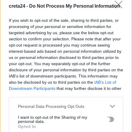
Ενοίκια: Πότε γίνονται υποχρεωτικές οι πληρωμές μέσω
creta24 -
Do Not Process My Personal Information
τραπεζών
8 Αυγούστου, 2026
If you wish to opt-out of the sale, sharing to third parties, or
processing of your personal or sensitive information for
targeted advertising by us, please use the below opt-out
Ισπανία: Η συγκινητική επανένωση γυναίκας με τα
section to confirm your selection. Please note that after your
γαϊδουράκια της μετά τις πυρκαγιές
opt-out request is processed you may continue seeing
8 Αυγούστου, 2026
interest-based ads based on personal information utilized by
us or personal information disclosed to third parties prior to
Στις 19 Αυγούστου η γενική συνέλευση του συλλόγου
your opt-out. You may separately opt-out of the further
disclosure of your personal information by third parties on the
κρεοπωλών Χανίων
IAB’s list of downstream participants. This information may
8 Αυγούστου, 2026
also be disclosed by us to third parties on the
IAB’s List of
Downstream Participants
that may further disclose it to other
Νέος κύκλος μαθημάτων Κινεζικής Γλώσσας στο
third parties.
Πανεπιστήμιο Κρήτης για το ακαδημαϊκό έτος 2026-2027
Personal Data Processing Opt Outs
8 Αυγούστου, 2026
I want to opt-out of the Sharing of my
personal data.
Άνοια: Ποια είναι τα επαγγέλματα που προστατεύουν τον
Opted In
εγκέφαλο