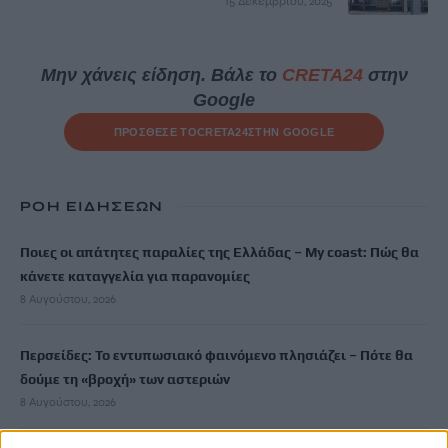
15 Δεκεμβρίου, 2025
Μην χάνεις είδηση. Βάλε το
CRETA24
στην
Google
ΠΡΟΣΘΕΣΕ ΤΟ
CRETA24
ΣΤΗΝ GOOGLE
ΡΟΗ ΕΙΔΗΣΕΩΝ
Ποιες οι απάτητες παραλίες της Ελλάδας – My coast: Πώς θα
κάνετε καταγγελία για παρανομίες
8 Αυγούστου, 2026
Περσείδες: Το εντυπωσιακό φαινόμενο πλησιάζει – Πότε θα
δούμε τη «βροχή» των αστεριών
8 Αυγούστου, 2026