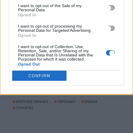
I want to opt-out of the Sale of my
8 Αυγούστου, 2026
Personal Data.
Opted In
Επίδομα €391 από τον ΟΠΕΚΑ, χωρίς εισοδηματικά κριτήρια:
I want to opt-out of processing my
Η προϋπόθεση
Personal Data for Targeted Advertising.
Opted In
8 Αυγούστου, 2026
I want to opt-out of Collection, Use,
Retention, Sale, and/or Sharing of my
Θεατρική αφήγηση «Έρευσεν ύδωρ» στο Δημοτικό Σχολείο
Personal Data that Is Unrelated with the
Purposes for which it was collected.
Κεφαλά
Opted Out
8 Αυγούστου, 2026
CONFIRM
TRENDING
#
ΑΠΑΤΗΤΕΣ ΠΑΡΑΛΙΕΣ
#
ΠΕΡΣΕΙΔΕΣ
#
ΕΝΟΙΚΙΑ
#
ΠΥΡΚΑΓΙΕΣ