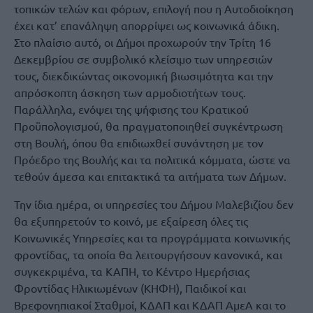
τοπικών τελών και φόρων, επιλογή που η Αυτοδιοίκηση
έχει κατ’ επανάληψη απορρίψει ως κοινωνικά άδικη.
Στο πλαίσιο αυτό, οι Δήμοι προχωρούν την Τρίτη 16
Δεκεμβρίου σε συμβολικό κλείσιμο των υπηρεσιών
τους, διεκδικώντας οικονομική βιωσιμότητα και την
απρόσκοπτη άσκηση των αρμοδιοτήτων τους.
Παράλληλα, ενόψει της ψήφισης του Κρατικού
Προϋπολογισμού, θα πραγματοποιηθεί συγκέντρωση
στη Βουλή, όπου θα επιδιωχθεί συνάντηση με τον
Πρόεδρο της Βουλής και τα πολιτικά κόμματα, ώστε να
τεθούν άμεσα και επιτακτικά τα αιτήματα των Δήμων.
Την ίδια ημέρα, οι υπηρεσίες του Δήμου Μαλεβιζίου δεν
θα εξυπηρετούν το κοινό, με εξαίρεση όλες τις
Κοινωνικές Υπηρεσίες και τα προγράμματα κοινωνικής
φροντίδας, τα οποία θα λειτουργήσουν κανονικά, και
συγκεκριμένα, τα ΚΑΠΗ, το Κέντρο Ημερήσιας
Φροντίδας Ηλικιωμένων (ΚΗΦΗ), Παιδικοί και
Βρεφονηπιακοί Σταθμοί, ΚΔΑΠ και ΚΔΑΠ ΑμεΑ και το