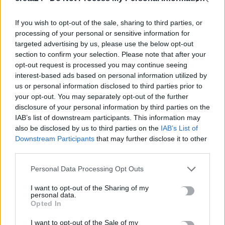
ΠΡΟΗΓΟΎΜΕΝΟ
If you wish to opt-out of the sale, sharing to third parties, or
processing of your personal or sensitive information for
Κωνσταντοπούλου για
targeted advertising by us, please use the below opt-out
παραίτηση Καραναστάση:
section to confirm your selection. Please note that after your
Αφήνει ανεκτίμητη
opt-out request is processed you may continue seeing
παρακαταθήκη στην Πλεύση
interest-based ads based on personal information utilized by
Ελευθερίας
us or personal information disclosed to third parties prior to
19 Νοεμβρίου, 2025
your opt-out. You may separately opt-out of the further
disclosure of your personal information by third parties on the
ΕΠΌΜΕΝΟ
IAB’s list of downstream participants. This information may
also be disclosed by us to third parties on the
IAB’s List of
Μ. Λιονή - Εξεταστική ΟΠΕΚΕΠΕ:
Downstream Participants
that may further disclose it to other
Δεν είναι αρμοδιότητα της
third parties.
περιφέρειας οι καταμετρήσεις
Personal Data Processing Opt Outs
ζώων και η κατανομή
επιδοτήσεων
I want to opt-out of the Sharing of my
personal data.
19 Νοεμβρίου, 2025
Opted In
I want to opt-out of the Sale of my