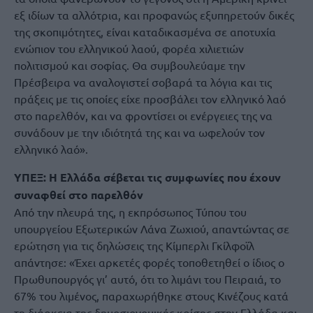
εξ ιδίων τα αλλότρια, και προφανώς εξυπηρετούν δικές
της σκοπιμότητες, είναι καταδικασμένα σε αποτυχία
ενώπιον του ελληνικού λαού, φορέα χιλιετιών
πολιτισμού και σοφίας. Θα συμβουλεύαμε την
Πρέσβειρα να αναλογιστεί σοβαρά τα λόγια και τις
πράξεις με τις οποίες είχε προσβάλει τον ελληνικό λαό
στο παρελθόν, και να φροντίσει οι ενέργειες της να
συνάδουν με την ιδιότητά της και να ωφελούν τον
ελληνικό λαό».
ΥΠΕΞ: Η Ελλάδα σέβεται τις συμφωνίες που έχουν
συναφθεί στο παρελθόν
Από την πλευρά της, η εκπρόσωπος Τύπου του
υπουργείου Εξωτερικών Λάνα Ζωχιού, απαντώντας σε
ερώτηση για τις δηλώσεις της Κίμπερλι Γκίλφοϊλ
απάντησε: «Έχει αρκετές φορές τοποθετηθεί ο ίδιος ο
Πρωθυπουργός γι’ αυτό, ότι το λιμάνι του Πειραιά, το
67% του λιμένος, παραχωρήθηκε στους Κινέζους κατά
τη διάρκεια της δημοσιονομικής κρίσης στην Ελλάδα και