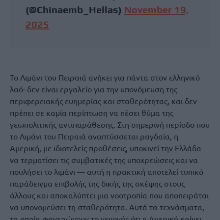
(@Chinaemb_Hellas)
November 19,
2025
Το Λιμάνι του Πειραιά ανήκει για πάντα στον ελληνικό
λαό· δεν είναι εργαλείο για την υπονόμευση της
περιφερειακής ευημερίας και σταθερότητας, και δεν
πρέπει σε καμία περίπτωση να πέσει θύμα της
γεωπολιτικής αντιπαράθεσης. Στη σημερινή περίοδο που
το Λιμάνι του Πειραιά αναπτύσσεται ραγδαία, η
Αμερική, με ιδιοτελείς προθέσεις, υποκινεί την Ελλάδα
να τερματίσει τις συμβατικές της υποχρεώσεις και να
πουλήσει το λιμάνι — αυτή η πρακτική αποτελεί τυπικό
παράδειγμα επιβολής της δικής της σκέψης στους
άλλους και αποκαλύπτει μια νοοτροπία που αποπειράται
να υπονομεύσει τη σταθερότητα. Αυτά τα τεχνάσματα,
τα οποία φανερώνουν το γεγονός ότι η Αμερική κρίνει