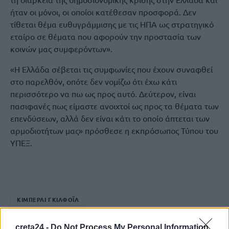
ήταν οι μόνοι, οι οποίοι κατέθεσαν προσφορά. Δεν
τίθεται θέμα ευθυγράμμισης με τις ΗΠΑ ως στρατηγικό
εταίρο σε θέματα που αφορούν την προστασία των
κοινών μας συμφερόντων».
«Η Ελλάδα σέβεται τις συμφωνίες που έχουν συναφθεί
στο παρελθόν, οπότε δεν νομίζω ότι έχω κάτι
περισσότερο να πω ως προς αυτό. Δεύτερον, είναι
πασιφανές πως είμαστε ανοιχτοί ως προς τα θέματα των
επενδύσεων, αλλά δεν είναι κάτι το οποίο άπτεται των
αρμοδιοτήτων μας» πρόσθεσε η εκπρόσωπος Τύπου του
ΥΠΕΞ.
ΚΙΜΠΕΡΛΙ ΓΚΙΛΦΟΪΛ
creta24 -
Do Not Process My Personal Information