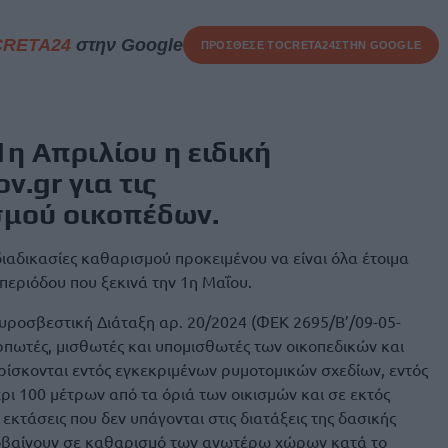
CRETA24
στην Google
ΠΡΟΣΘΕΣΕ ΤΟ
CRETA24
ΣΤΗΝ GOOGLE
1η Απριλίου η ειδική
.gr για τις
σμού οικοπέδων
.
 διαδικασίες καθαρισμού προκειμένου να είναι όλα έτοιμα
 περιόδου που ξεκινά την 1η Μαΐου.
υροσβεστική Διάταξη αρ. 20/2024 (ΦΕΚ 2695/Β’/09-05-
ικαρπωτές, μισθωτές και υπομισθωτές των οικοπεδικών και
ίσκονται εντός εγκεκριμένων ρυμοτομικών σχεδίων, εντός
ρι 100 μέτρων από τα όριά των οικισμών και σε εκτός
ς εκτάσεις που δεν υπάγονται στις διατάξεις της δασικής
ροβαίνουν σε καθαρισμό των ανωτέρω χώρων κατά το