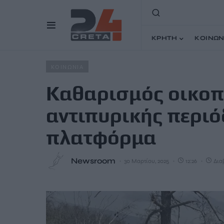
ΚΡΗΤΗ
ΚΟΙΝΩΝ
Home
Άρθρα
Καθαρισμός οικοπέδων ενόψει αντιπυρικ
ΚΟΙΝΩΝΙΑ
Καθαρισμός οικοπ
αντιπυρικής περιόδ
πλατφόρμα
Newsroom
30 Μαρτίου, 2025
12:26
Δια