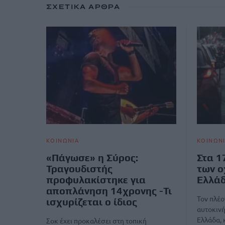
ΣΧΕΤΙΚΆ ΆΡΘΡΑ
ΚΟΙΝΩΝΙΑ
ΚΟΙΝΩΝ
«Πάγωσε» η Σύρος:
Στα 1
Τραγουδιστής
των ο
προφυλακίστηκε για
Ελλά
αποπλάνηση 14χρονης -Τι
Τον πλέ
ισχυρίζεται ο ίδιος
αυτοκινή
Ελλάδα, 
Σοκ έχει προκαλέσει στη τοπική