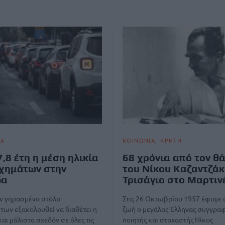
ΙΑ
ΚΟΙΝΩΝΙΑ
ΚΡΗΤΗ
7,8 έτη η μέση ηλικία
68 χρόνια από τον θ
χημάτων στην
του Νίκου Καζαντζάκ
δα
Τρισάγιο στο Μαρτιν
ον γηρασμένο στόλο
Στις 26 Οκτωβρίου 1957 έφυγε 
των εξακολουθεί να διαθέτει η
ζωή ο μεγάλος Έλληνας συγγραφ
και μάλιστα σχεδόν σε όλες τις
ποιητής και στοχαστής Νίκος