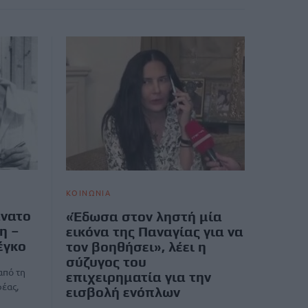
ΚΟΙΝΩΝΙΑ
άνατο
«Έδωσα στον ληστή μία
η –
εικόνα της Παναγίας για να
έγκο
τον βοηθήσει», λέει η
σύζυγος του
από τη
επιχειρηματία για την
έας,
εισβολή ενόπλων