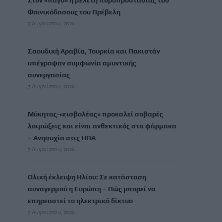
Στον «πάγο» η μελέτη πυροπροστασίας του
Φοινικόδασους του Πρέβελη
7 Αυγούστου, 2026
Σαουδική Αραβία, Τουρκία και Πακιστάν
υπέγραψαν συμφωνία αμυντικής
συνεργασίας
7 Αυγούστου, 2026
Μύκητας-«εισβολέας» προκαλεί σοβαρές
λοιμώξεις και είναι ανθεκτικός στα φάρμακα
– Ανησυχία στις ΗΠΑ
7 Αυγούστου, 2026
Ολική έκλειψη Ηλίου: Σε κατάσταση
συναγερμού η Ευρώπη – Πώς μπορεί να
επηρεαστεί το ηλεκτρικό δίκτυο
7 Αυγούστου, 2026