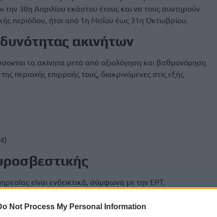
ι την 30η Απριλίου εκάστου έτους και να τους συντηρούν
ικής περιόδου, ήτοι από 1η Μαΐου έως 31η Οκτωβρίου.
νδυνότητας ακινήτων
άσσονται τα ακίνητα μετά από αξιολόγηση και βαθµονόµηση
ης περιοχής επιρροής τους, διακρινόμενες στις εξής
4)
Πυροσβεστικής
ηρεσίας είναι ενδεικτικά, σύμφωνα με την ΕΡΤ.
κές πυρκαγιές περισσότερες από το 2023, συνολικά δηλαδή
Do Not Process My Personal Information