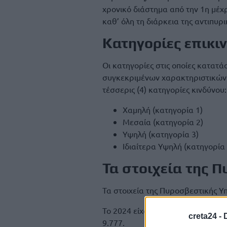
χρονικό διάστημα από την 1η μέχρ
καθ’ όλη τη διάρκεια της αντιπυρ
Κατηγορίες επικι
Οι κατηγορίες στις οποίες κατατ
συγκεκριμένων χαρακτηριστικών τ
τέσσερις (4) κατηγορίες κινδύνου:
Χαμηλή (κατηγορία 1)
Μεσαία (κατηγορία 2)
Υψηλή (κατηγορία 3)
Ιδιαίτερα Υψηλή (κατηγορία 
Τα στοιχεία της 
Τα στοιχεία της Πυροσβεστικής Υπ
Το 2024 είχαμε 1.520 αγροτοδασι
creta24 -
9.777.