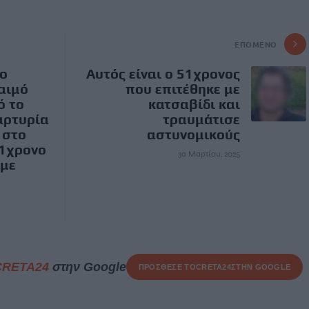
ΕΠΌΜΕΝΟ
το
Αυτός είναι ο 51χρονος
λαιμό
που επιτέθηκε με
ό το
κατσαβίδι και
αρτυρία
τραυμάτισε
 στο
αστυνομικούς
51χρονο
30 Μαρτίου, 2025
 με
CRETA24
στην Google
ΠΡΟΣΘΕΣΕ ΤΟ
CRETA24
ΣΤΗΝ GOOGLE