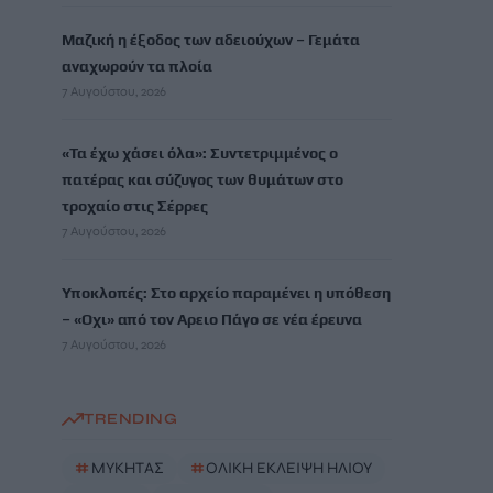
Μαζική η έξοδος των αδειούχων – Γεμάτα
αναχωρούν τα πλοία
7 Αυγούστου, 2026
«Τα έχω χάσει όλα»: Συντετριμμένος ο
πατέρας και σύζυγος των θυμάτων στο
τροχαίο στις Σέρρες
7 Αυγούστου, 2026
Υποκλοπές: Στο αρχείο παραμένει η υπόθεση
– «Οχι» από τον Αρειο Πάγο σε νέα έρευνα
7 Αυγούστου, 2026
TRENDING
#
ΜΥΚΗΤΑΣ
#
ΟΛΙΚΗ ΕΚΛΕΙΨΗ ΗΛΙΟΥ