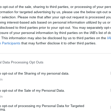
to opt-out of the sale, sharing to third parties, or processing of your per
έως 30/4/2024 είχαμε 3.107 πυρκαγιές ενώ κατά την
formation for targeted advertising by us, please use the below opt-out s
r selection. Please note that after your opt-out request is processed y
eing interest-based ads based on personal information utilized by us or
/2024, 997. Το 2023 σημειώθηκαν 8.257 αγροτοδασικές
disclosed to third parties prior to your opt-out. You may separately opt-
losure of your personal information by third parties on the IAB’s list of
. This information may also be disclosed by us to third parties on the
IA
σημειώθηκαν 2.899 πυρκαγιές. Κατά την αντιπυρική
Participants
that may further disclose it to other third parties.
3 έως τις 31/10/2023 είχαμε 4.516 αγροτοδασικές
3 έως την 31/12/2023 σημειώθηκαν 842.
ία τους και αρμόδιες αρχές καλούν τους ιδιοκτήτες να
l Data Processing Opt Outs
ερίπτωση κινδυνεύουν με κυρώσεις.
o opt-out of the Sharing of my personal data.
α
In
αναμένεται να βρεθούν όσοι δεν προβούν στον καθαρισμό
o opt-out of the Sale of my Personal Data.
In
ης καθαρισμού στο Εθνικό Μητρώο, το πρόστιμο για τον
to opt-out of processing my Personal Data for Targeted
ing.
ευρώ, ενώ όσοι δηλώσουν ψευδώς ότι συμμορφώθηκαν