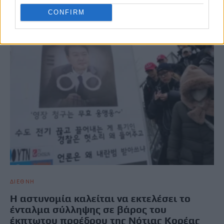
CONFIRM
ΔΙΕΘΝΗ
Η αστυνομία καλείται να εκτελέσει το
ένταλμα σύλληψης σε βάρος του
έκπτωτου προέδρου της Νότιας Κορέας