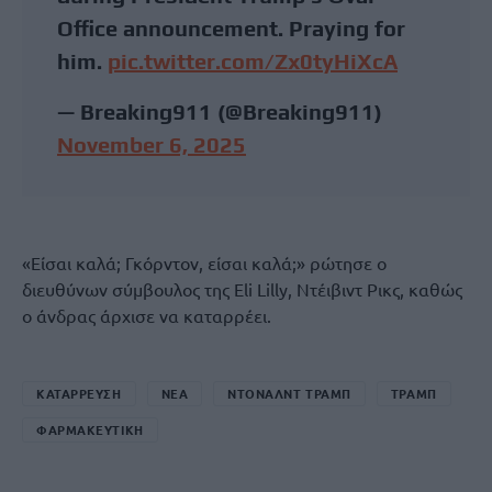
Office announcement. Praying for
him.
pic.twitter.com/Zx0tyHiXcA
— Breaking911 (@Breaking911)
November 6, 2025
«Είσαι καλά; Γκόρντον, είσαι καλά;» ρώτησε ο
διευθύνων σύμβουλος της Eli Lilly, Ντέιβιντ Ρικς, καθώς
ο άνδρας άρχισε να καταρρέει.
ΚΑΤΑΡΡΕΥΣΗ
ΝΕΑ
ΝΤΟΝΑΛΝΤ ΤΡΑΜΠ
ΤΡΑΜΠ
ΦΑΡΜΑΚΕΥΤΙΚΉ