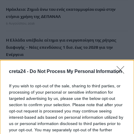
Ηράκλειο: Ζημιά άνω του ενός εκατομμυρίου ευρώ στην
ετήσια χρήση της ΔΕΠΑΝΑΛ
6 Αυγούστου, 2026
Η Ελλάδα υπέβαλε αίτημα για ενεργοποίηση της ρήτρας
διαφυγής – Νέες επενδύσεις 1 δισ. έως το 2028 για την
Ενέργεια
6 Αυγούστου, 2026
creta24 -
Do Not Process My Personal Information
Στις φλόγες ξύλινο σπίτι στη Μεσαρά – Άμεση επέμβαση της
Πυροσβεστικής
If you wish to opt-out of the sale, sharing to third parties, or
processing of your personal or sensitive information for
6 Αυγούστου, 2026
targeted advertising by us, please use the below opt-out
section to confirm your selection. Please note that after your
Στα έργα του ΒΟΑΚ Δήμας – Βολουδάκη
opt-out request is processed you may continue seeing
6 Αυγούστου, 2026
interest-based ads based on personal information utilized by
us or personal information disclosed to third parties prior to
your opt-out. You may separately opt-out of the further
Ο Κυριάκος Μητσοτάκης στην παρουσίαση της πλατφόρμας