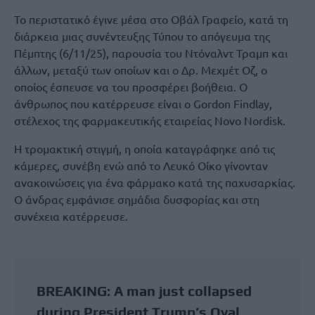
Το περιστατικό έγινε μέσα στο Οβάλ Γραφείο, κατά τη
διάρκεια μιας συνέντευξης Τύπου το απόγευμα της
Πέμπτης (6/11/25), παρουσία του Ντόναλντ Τραμπ και
άλλων, μεταξύ των οποίων και ο Δρ. Μεχμέτ Οζ, ο
οποίος έσπευσε να του προσφέρει βοήθεια. Ο
άνθρωπος που κατέρρευσε είναι ο Gordon Findlay,
στέλεχος της φαρμακευτικής εταιρείας Novo Nordisk.
Η τρομακτική στιγμή, η οποία καταγράφηκε από τις
κάμερες, συνέβη ενώ από το Λευκό Οίκο γίνονταν
ανακοινώσεις για ένα φάρμακο κατά της παχυσαρκίας.
Ο άνδρας εμφάνισε σημάδια δυσφορίας και στη
συνέχεια κατέρρευσε.
BREAKING: A man just collapsed
during President Trump’s Oval