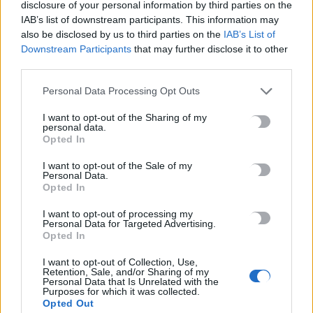
disclosure of your personal information by third parties on the
myAGRO: «Η χώρα δεν μπορεί να είναι άλλο αιχμάλωτη του
IAB’s list of downstream participants. This information may
ρουσφετιού»
also be disclosed by us to third parties on the
IAB’s List of
6 Αυγούστου, 2026
Downstream Participants
that may further disclose it to other
third parties.
Μυστράς: Νεκροτομή και τοξικολογικές θα δείξουν αν ο
Personal Data Processing Opt Outs
90χρονος πέθανε από φυσικά αίτια
I want to opt-out of the Sharing of my
6 Αυγούστου, 2026
personal data.
Opted In
I want to opt-out of the Sale of my
TRENDING
Personal Data.
Opted In
#
ΚΥΡΙΑΚΟΣ ΠΙΕΡΡΑΚΑΚΗΣ
#
ΕΘΝΙΚΗ ΡΗΤΡΑ ΔΙΑΦΥΓΗΣ
I want to opt-out of processing my
#
ΦΩΤΙΑ
#
ΜΕΣΑΡΑ
Personal Data for Targeted Advertising.
Opted In
I want to opt-out of Collection, Use,
Retention, Sale, and/or Sharing of my
Personal Data that Is Unrelated with the
Purposes for which it was collected.
ΣΧΕΤΙΚΆ ΆΡΘΡΑ
Opted Out