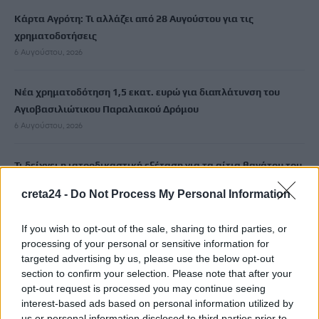
Κάρτα Αγρότη: Τι αλλάζει από 28 Αυγούστου για τις
χρηματοδοτήσεις
6 Αυγούστου, 2026
Νέα χρηματοδότηση 1,5 εκατ. ευρώ για διαπλάτυνση του
Αγιοβασιλιώτικου Παραλιακού Δρόμου
6 Αυγούστου, 2026
Τι δείχνει η ιατροδικαστική εξέταση για τα αίτια θανάτου του
90χρονου που εντοπίστηκε μέσα σε καταψύκτη
creta24 -
Do Not Process My Personal Information
6 Αυγούστου, 2026
If you wish to opt-out of the sale, sharing to third parties, or
Το Αρκαλοχώρι γιόρτασε τον Προστάτη και Πολιούχο του
processing of your personal or sensitive information for
6 Αυγούστου, 2026
targeted advertising by us, please use the below opt-out
section to confirm your selection. Please note that after your
opt-out request is processed you may continue seeing
Παρατείνονται τα προληπτικά μέτρα στην Κρήτη για την
interest-based ads based on personal information utilized by
ευλογιά των αιγοπροβάτων
us or personal information disclosed to third parties prior to