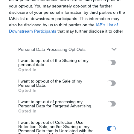
6 Αυγούστου, 2026
your opt-out. You may separately opt-out of the further
disclosure of your personal information by third parties on the
IAB’s list of downstream participants. This information may
Έκτακτο επίδομα παιδιού: Ποιοι πάνε ταμείο
also be disclosed by us to third parties on the
IAB’s List of
6 Αυγούστου, 2026
Downstream Participants
that may further disclose it to other
third parties.
ΟΠΕΚΑ: Νέα πληρωμή στις 7 Αυγούστου για τρίτεκνες και
Personal Data Processing Opt Outs
πολύτεκνες οικογένειες
6 Αυγούστου, 2026
I want to opt-out of the Sharing of my
personal data.
Opted In
I want to opt-out of the Sale of my
TRENDING
Personal Data.
Opted In
#
ΚΑΡΤΑ ΑΓΡΟΤΗ
#
ΔΗΜΟΣ ΑΓΙΟΥ ΒΑΣΙΛΕΙΟΥ
#
ΚΑΤΑΨΥΚΤΗΣ
#
ΑΡΚΑΛΟΧΩΡΙ
I want to opt-out of processing my
Personal Data for Targeted Advertising.
Opted In
I want to opt-out of Collection, Use,
Retention, Sale, and/or Sharing of my
Personal Data that Is Unrelated with the