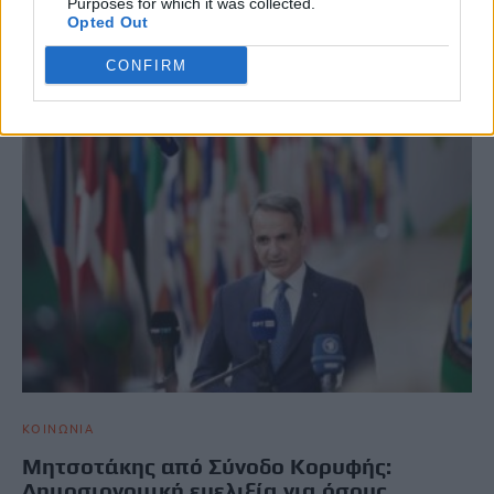
Purposes for which it was collected.
ΣΧΕΤΙΚΆ ΆΡΘΡΑ
Opted Out
CONFIRM
ΚΟΙΝΩΝΙΑ
Μητσοτάκης από Σύνοδο Κορυφής:
Δημοσιονομική ευελιξία για όσους