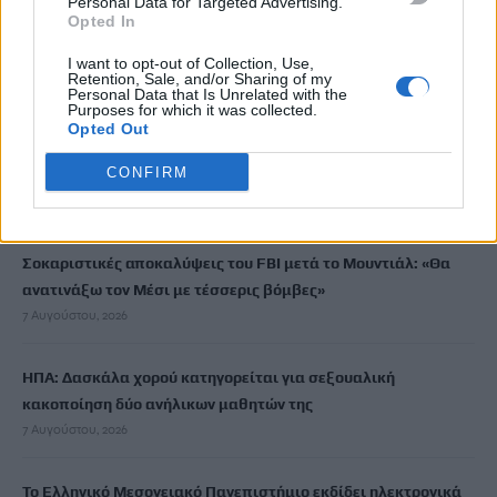
Personal Data for Targeted Advertising.
Opted In
Ξεκινούν οι ετήσιες Καλοκαιρινές Εκθέσεις του Φεστιβάλ
Κινηματογράφου Χανίων
I want to opt-out of Collection, Use,
Retention, Sale, and/or Sharing of my
7 Αυγούστου, 2026
Personal Data that Is Unrelated with the
Purposes for which it was collected.
Opted Out
Ισπανία: Απολιθώματα αποκαλύπτουν ότι οι πρώτοι
CONFIRM
Ευρωπαίοι ίσως ασκούσαν κανιβαλισμό
7 Αυγούστου, 2026
Σοκαριστικές αποκαλύψεις του FBI μετά το Μουντιάλ: «Θα
ανατινάξω τον Μέσι με τέσσερις βόμβες»
7 Αυγούστου, 2026
ΗΠΑ: Δασκάλα χορού κατηγορείται για σεξουαλική
κακοποίηση δύο ανήλικων μαθητών της
7 Αυγούστου, 2026
Το Ελληνικό Μεσογειακό Πανεπιστήμιο εκδίδει ηλεκτρονικά