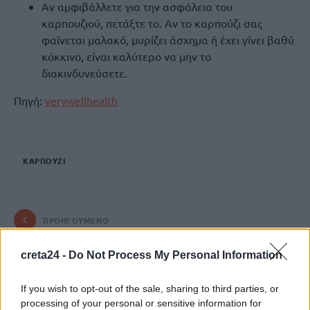
Αν αμφιβάλλετε για την ασφάλεια του
καρπουζιού, πετάξτε το. Αν το καρπούζι σας
φαίνεται μαλακό, μυρίζει άσχημα ή έχει γίνει βαθύ
κόκκινο, είναι καλύτερο να μην το
διακινδυνεύσετε.
Πηγή:
verywellhealth
ΚΑΡΠΟΥΖΙ
ΠΡΟΗΓΟΎΜΕΝΟ
Εκτός κινδύνου με τραύματα
creta24 -
Do Not Process My Personal Information
στο πόδι νοσηλεύεται ο
16χρονος που μαχαιρώθηκε τα
If you wish to opt-out of the sale, sharing to third parties, or
ξημερώματα στη Λάρισα
processing of your personal or sensitive information for