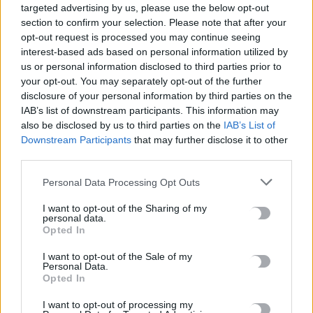
8 Ιουλίου, 2026
targeted advertising by us, please use the below opt-out
section to confirm your selection. Please note that after your
ΕΠΌΜΕΝΟ
opt-out request is processed you may continue seeing
interest-based ads based on personal information utilized by
“Αυτό που βλέπετε στην πόλη
us or personal information disclosed to third parties prior to
είναι πολύ καλύτερο ήδη” - Τι
your opt-out. You may separately opt-out of the further
λέει ο Αντιδήμαρχος
disclosure of your personal information by third parties on the
Καθαριότητας για το νέο
IAB’s list of downstream participants. This information may
σύστημα της αποκομιδής και το
also be disclosed by us to third parties on the
IAB’s List of
Downstream Participants
that may further disclose it to other
πλύσιμο των κάδων
third parties.
8 Ιουλίου, 2026
Personal Data Processing Opt Outs
I want to opt-out of the Sharing of my
Μην χάνεις είδηση. Βάλε το
CRETA24
στην
personal data.
Google
Opted In
ΠΡΟΣΘΕΣΕ ΤΟ
CRETA24
ΣΤΗΝ GOOGLE
I want to opt-out of the Sale of my
Personal Data.
Opted In
ΡΟΗ ΕΙΔΗΣΕΩΝ
I want to opt-out of processing my