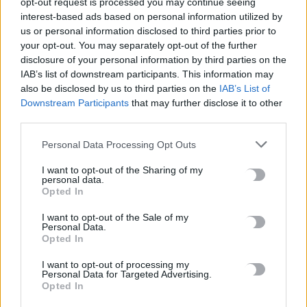
opt-out request is processed you may continue seeing
interest-based ads based on personal information utilized by
Το Αρκαλοχώρι γιόρτασε τον Προστάτη και Πολιούχο του
us or personal information disclosed to third parties prior to
6 Αυγούστου, 2026
your opt-out. You may separately opt-out of the further
disclosure of your personal information by third parties on the
Παρατείνονται τα προληπτικά μέτρα στην Κρήτη για την
IAB’s list of downstream participants. This information may
also be disclosed by us to third parties on the
IAB’s List of
ευλογιά των αιγοπροβάτων
Downstream Participants
that may further disclose it to other
6 Αυγούστου, 2026
third parties.
Έκτακτο επίδομα παιδιού: Ποιοι πάνε ταμείο
Personal Data Processing Opt Outs
6 Αυγούστου, 2026
I want to opt-out of the Sharing of my
personal data.
Opted In
ΟΠΕΚΑ: Νέα πληρωμή στις 7 Αυγούστου για τρίτεκνες και
πολύτεκνες οικογένειες
I want to opt-out of the Sale of my
Personal Data.
6 Αυγούστου, 2026
Opted In
I want to opt-out of processing my
Personal Data for Targeted Advertising.
TRENDING
Opted In