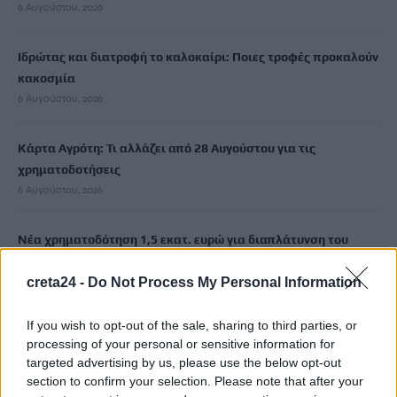
6 Αυγούστου, 2026
Ιδρώτας και διατροφή το καλοκαίρι: Ποιες τροφές προκαλούν
κακοσμία
6 Αυγούστου, 2026
Κάρτα Αγρότη: Τι αλλάζει από 28 Αυγούστου για τις
χρηματοδοτήσεις
6 Αυγούστου, 2026
Νέα χρηματοδότηση 1,5 εκατ. ευρώ για διαπλάτυνση του
Αγιοβασιλιώτικου Παραλιακού Δρόμου
6 Αυγούστου, 2026
creta24 -
Do Not Process My Personal Information
If you wish to opt-out of the sale, sharing to third parties, or
Τι δείχνει η ιατροδικαστική εξέταση για τα αίτια θανάτου του
processing of your personal or sensitive information for
90χρονου που εντοπίστηκε μέσα σε καταψύκτη
targeted advertising by us, please use the below opt-out
6 Αυγούστου, 2026
section to confirm your selection. Please note that after your