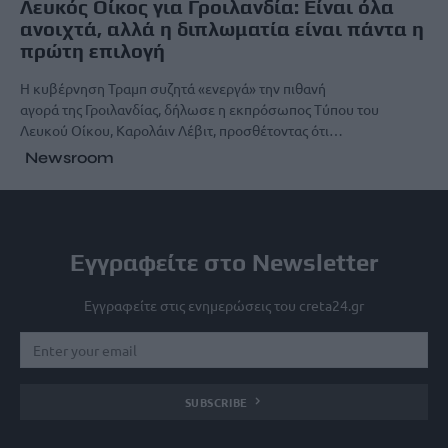
Λευκός Οίκος για Γροιλανδία: Είναι όλα
ανοιχτά, αλλά η διπλωματία είναι πάντα η
πρώτη επιλογή
Η κυβέρνηση Τραμπ συζητά «ενεργά» την πιθανή
αγορά της Γροιλανδίας, δήλωσε η εκπρόσωπος Τύπου του
Λευκού Οίκου, Καρολάιν Λέβιτ, προσθέτοντας ότι…
Newsroom
Εγγραφείτε στο Newsletter
Εγγραφείτε στις ενημερώσεις του creta24.gr
SUBSCRIBE