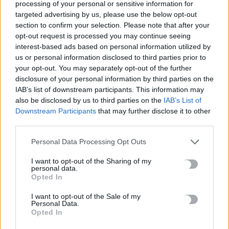
στη Ράφα
processing of your personal or sensitive information for
targeted advertising by us, please use the below opt-out
9 Αυγούστου, 2026
section to confirm your selection. Please note that after your
opt-out request is processed you may continue seeing
Ροδόπη: Στο νοσοκομείο ανήλικος λόγω κατανάλωσης αλκοόλ
interest-based ads based on personal information utilized by
– Συνελήφθη υπάλληλος καταστήματος
us or personal information disclosed to third parties prior to
9 Αυγούστου, 2026
your opt-out. You may separately opt-out of the further
disclosure of your personal information by third parties on the
IAB’s list of downstream participants. This information may
Τζο Μπάιντεν: Ο καρκίνος έχει κάνει μετάσταση στα οστά –
also be disclosed by us to third parties on the
IAB’s List of
«Επώδυνη και εξουθενωτική μάχη»
Downstream Participants
that may further disclose it to other
9 Αυγούστου, 2026
third parties.
Personal Data Processing Opt Outs
ΠΑΣΟΚ κατά εφημερίδας για την «συνάντηση»
Διαμαντοπούλου και Χριστοδουλάκη με Γεραπετρίτη:
I want to opt-out of the Sharing of my
personal data.
«Φαντασιόπληκτο ρεπορτάζ»
Opted In
9 Αυγούστου, 2026
I want to opt-out of the Sale of my
Personal Data.
Opted In
Νέα μελέτη ρίχνει φως στο μυστήριο του «Καταρράκτη του
Αίματος» στην Ανταρκτική