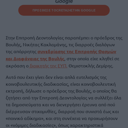
Google
ΠΡΟΣΘΕΣΕ ΤΟ
CRETA24
ΣΤΗΝ GOOGLE
Στην Επιτροπή Δεοντολογίας παραπέμπει ο πρόεδρος της
Βουλής, Νικήτας Κακλαμάνης, τις διαρροές διαλόγων
της απόρρητης
συνεδρίασης της Επιτροπής Θεσμών
και Διαφάνειας της Βουλής
, στην οποία είχε κληθεί σε
ακρόαση ο
διοικητής της ΕΥΠ,
Θεμιστοκλής Δεμίρης.
Αυτό που έχει γίνει δεν είναι απλά ευτελισμός της
κοινοβουλευτικής διαδικασίας, είναι κοινοβουλευτική
εκτροπή, δήλωσε ο πρόεδρος της Βουλής, ο οποίος θα
ζητήσει από την Επιτροπή Δεοντολογίας να συλλέξει όλα
τα δημοσιεύματα και να διενεργήσει έρευνα από πού
διέρρευσαν στιχομυθίες, διαρροή που συνιστά έως και
«ποινικό αδίκημα», και στη συνέχεια να προχωρήσουν
οι «νόμιμες διαδικασίες», όπως χαρακτηριστικά