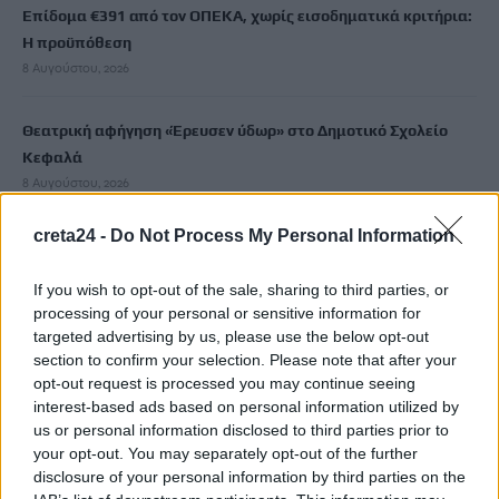
Επίδομα €391 από τον ΟΠΕΚΑ, χωρίς εισοδηματικά κριτήρια:
Η προϋπόθεση
8 Αυγούστου, 2026
Θεατρική αφήγηση «Έρευσεν ύδωρ» στο Δημοτικό Σχολείο
Κεφαλά
8 Αυγούστου, 2026
creta24 -
Do Not Process My Personal Information
18χρονος έσπασε παγκόσμιο ρεκόρ ως ο νεότερος άνδρας
καθηγητής -Διδάσκει συνομηλίκους του
If you wish to opt-out of the sale, sharing to third parties, or
8 Αυγούστου, 2026
processing of your personal or sensitive information for
targeted advertising by us, please use the below opt-out
section to confirm your selection. Please note that after your
Πότε θα πληρωθούν οι συντάξεις Σεπτεμβρίου
opt-out request is processed you may continue seeing
8 Αυγούστου, 2026
interest-based ads based on personal information utilized by
us or personal information disclosed to third parties prior to
Τα κύματα καύσωνα στην Ιταλία, τη Γαλλία και την Ισπανία
your opt-out. You may separately opt-out of the further
θα αλλάξουν τη γεύση των ευρωπαϊκών κρασιών
disclosure of your personal information by third parties on the