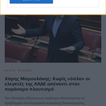
ΚΡΗΤΗ
ΠΟΛΙΤΙΚΗ
Χάρης Μαμουλάκης: Χωρίς «όπλα» οι
ελεγκτές της ΑΑΔΕ απέναντι στον
παράνομο πλουτισμό
Την αδυναμία ελέγχων για παράνομο πλουτισμό και τα
προβλήματα στα λογισμικά αυτόματης διασταύρωσης