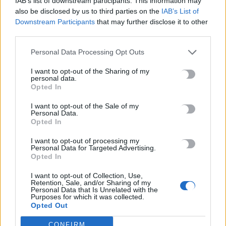
IAB’s list of downstream participants. This information may
8 Αυγούστου, 2026
also be disclosed by us to third parties on the
IAB’s List of
Downstream Participants
that may further disclose it to other
Λεύκανση δοντιών: Συμβουλές ειδικών για ένα πιο λαμπερό
third parties.
χαμόγελο
Personal Data Processing Opt Outs
8 Αυγούστου, 2026
I want to opt-out of the Sharing of my
personal data.
Opted In
TRENDING
I want to opt-out of the Sale of my
#
ΜΑΘΗΜΑΤΑ
#
ΚΙΝΕΖΙΚΗ ΓΛΩΣΣΑ
#
ΠΑΝΕΠΙΣΤΗΜΙΟ ΚΡΗΤΗΣ
Personal Data.
Opted In
#
ΑΝΟΙΑ
I want to opt-out of processing my
Personal Data for Targeted Advertising.
Opted In
I want to opt-out of Collection, Use,
Retention, Sale, and/or Sharing of my
ΣΧΕΤΙΚΆ ΆΡΘΡΑ
Personal Data that Is Unrelated with the
Purposes for which it was collected.
Opted Out
CONFIRM