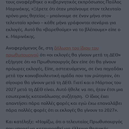
τους αναφέρθηκε ο κυβερνητικός εκπρόσωπος Παύλος
Μαρινάκης. «Ξέρετε ότι όταν μπαίνουμε στον τελευταίο
χρόνο μιας θητείας – μπαίνουμε σε έναν μήνα στον
τελευταίο χρόνο – κάθε μήνα γράφονται σενάρια για
εκλογές. Αυτό θα «βαρεθούμε» να το βλέπουμε» είπε ο
κ. Μαρινάκης.
Αναφερόμενος δε, στη
δήλωση του ίδιου του
πρωθυπουργού
ότι «οι εκλογές θα γίνουν μετά τη ΔΕΘ»
εξήγησε ότι «ο Πρωθυπουργός δεν είπε ότι θα γίνουν
πρόωρες εκλογές. Είπε, αστειευόμενος, σε ένα πηγαδάκι
μετά την κοινοβουλευτική ομάδα που τον ρώτησαν, ότι
σίγουρα θα γίνουν μετά τη ΔΕΘ. Γιατί και ο Μάρτιος του
2027 μετά τη ΔΕΘ είναι. Αυτό ήθελε να πει, ήταν έτσι μια
εσωτερικής κατανάλωσης συζήτηση. Ο ίδιος έχει
απαντήσει πάρα πολλές φορές και εγώ έχω επαναλάβει
πάρα πολλές φορές ότι οι εκλογές θα γίνουν το 2027».
Και κατέληξε: «Νομίζω, ότι ο τελευταίος Πρωθυπουργός
που μπορεί να κατηγορηθεί για έλλειψη θεσμικής