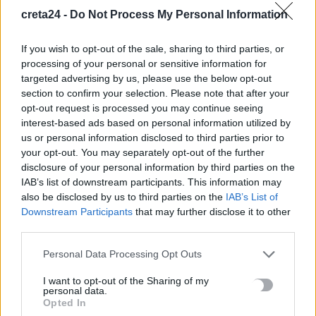
6 Αυγούστου, 2026
creta24 -
Do Not Process My Personal Information
Έπαιξε μουσική σε λιοντάρια και αυτά «ημέρεψαν» – Το viral
If you wish to opt-out of the sale, sharing to third parties, or
processing of your personal or sensitive information for
βίντεο με την αντίδρασή τους
targeted advertising by us, please use the below opt-out
6 Αυγούστου, 2026
section to confirm your selection. Please note that after your
opt-out request is processed you may continue seeing
Ηράκλειο: Διακρίσεις και… ξενοφοβία στα Mini Bus;
interest-based ads based on personal information utilized by
6 Αυγούστου, 2026
us or personal information disclosed to third parties prior to
your opt-out. You may separately opt-out of the further
disclosure of your personal information by third parties on the
Στ. Παπασταύρου για πυρκαγιές: Διασώθηκε σχεδόν στο
IAB’s list of downstream participants. This information may
σύνολό του το φοινικόδασος της Πρέβελης
also be disclosed by us to third parties on the
IAB’s List of
6 Αυγούστου, 2026
Downstream Participants
that may further disclose it to other
third parties.
Personal Data Processing Opt Outs
TRENDING
I want to opt-out of the Sharing of my
personal data.
#
ΦΩΤΟΒΟΛΤΑΪΚΑ
#
INFLUENCER
#
ΠΑΓΝΗ
Opted In
#
ΒΛΑΔΙΜΗΡΟΣ ΚΥΡΙΑΚΙΔΗΣ