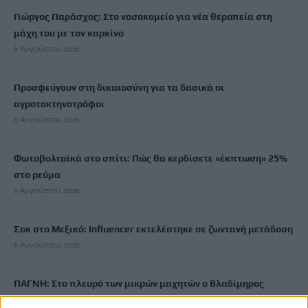
Γιώργος Παράσχος: Στο νοσοκομείο για νέα θεραπεία στη
μάχη του με τον καρκίνο
6 Αυγούστου, 2026
Προσφεύγουν στη δικαιοσύνη για τα δασικά οι
αγροτοκτηνοτρόφοι
6 Αυγούστου, 2026
Φωτοβολταϊκά στο σπίτι: Πώς θα κερδίσετε «έκπτωση» 25%
στο ρεύμα
6 Αυγούστου, 2026
Σοκ στο Μεξικό: Influencer εκτελέστηκε σε ζωντανή μετάδοση
6 Αυγούστου, 2026
ΠΑΓΝΗ: Στο πλευρό των μικρών μαχητών ο Βλαδίμηρος
Κυριακίδης