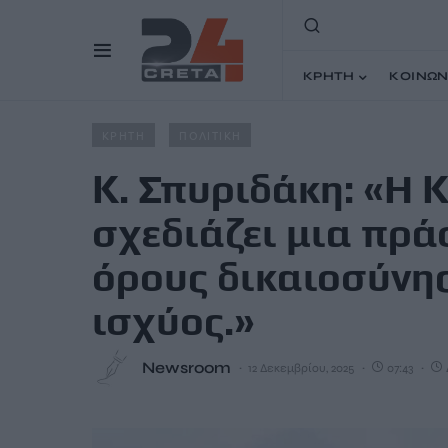
ΚΡΗΤΗ
ΚΟΙΝΩΝ
Home
Άρθρα
Κ. Σπυριδάκη: «Η Κυβέρνηση δεν σχεδιάζ
ΚΡΗΤΗ
ΠΟΛΙΤΙΚΗ
Κ. Σπυριδάκη: «Η 
σχεδιάζει μια πρά
όρους δικαιοσύνης
ισχύος.»
Newsroom
12 Δεκεμβρίου, 2025
07:43