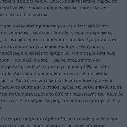
εν τέλεια αφαιρέθηκαν». Όπως χαρακτηριστικά σημείωσε
πορεί να γίνει ουσιαστικός κοινοβουλευτικός έλεγχος»,
στεύει στη διαφάνεια».
νηση ακολουθεί την τακτική να νομοθετεί «βάζοντας
τας να καλύψει τις άδικες διατάξεις, τις φωτογραφικές
ες, τις αντιφάσεις και τα πράγματα που δεν βγάζουν κανένα
ην εικόνα αυτή στην απουσία σοβαρής ενεργειακής
παράδειγμα ανέδειξε το άρθρο 56: «Από τη μία λέτε πως
κευση —και πολύ σωστά— για να σταματήσουν οι
πό την άλλη, επιβάλλετε μόνιμη περικοπή 40% σε κάθε
αρία. Δηλαδή τι ακριβώς λέτε στον επενδυτή; «Βάλε
τά»; Αυτό δεν είναι πολιτική. Είναι αντικίνητρο. Είναι
θήσουν το σύστημα να σταθεί όρθιο. Ποιος θα επενδύσει σε
έει ότι θα παίρνει μόνο το 60% της παραγωγής του; Και πώς
ας νέες; Δεν υπάρχει λογική, δεν υπάρχει στρατηγική, δεν
»
έντονη κριτική για το άρθρο 59, με το οποίο η κυβέρνηση
εύει σε ενεργειακές κοινότητες με κοινό μέτοχο να