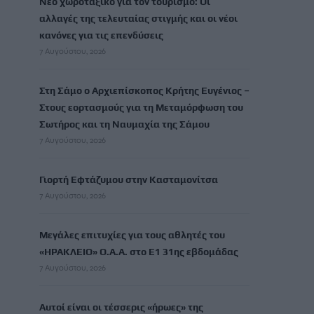
Νέο χωροταξικό για τον τουρισμό: Οι
αλλαγές της τελευταίας στιγμής και οι νέοι
κανόνες για τις επενδύσεις
7 Αυγούστου, 2026
Στη Σάμο ο Αρχιεπίσκοπος Κρήτης Ευγένιος –
Στους εορτασμούς για τη Μεταμόρφωση του
Σωτήρος και τη Ναυμαχία της Σάμου
7 Αυγούστου, 2026
Γιορτή Εφτάζυμου στην Κασταμονίτσα
7 Αυγούστου, 2026
Μεγάλες επιτυχίες για τους αθλητές του
«ΗΡΑΚΛΕΙΟ» Ο.Α.Α. στο Ε1 31ης εβδομάδας
7 Αυγούστου, 2026
Αυτοί είναι οι τέσσερις «ήρωες» της