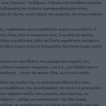
 τους “σηκώνει” το βάρος». Η Βουλευτής Λασιθίου συνέχισε
ς Κυβέρνησης δεν δώσατε αγροφωτοβολταϊκά στους
ά σε λίγους, στους λίγους που μπορούν, όχι στους πολλούς
ς, συμβαίνουν «γιατί νομοθετείτε χωρίς να ρωτήσετε: Τι
υν; Ποιες είναι οι δυναμικές τους; Τι χρειάζεται πρώτα;
Άλλη χωροθέτηση; Αλλά όχι! Εσείς νομοθετείτε αυτόματα,
πό άλλες χώρες όπου τα θερμοκήπια δεν έχουν καμία σχέση
κνύουν ότι «Δεν θέλετε τον μικρομεσαίο αγρότη. Σας
μεγάλων εταιρικών σχημάτων, των Α.Ε., μια Ελλάδα όπου ο
πενδυτής… πάντα θα φταίει. Όλοι, εκτός από εσάς!».
λογο της ομιλίας της, «η πράσινη μετάβαση δεν είναι
κό συμβόλαιο». Και προειδοποίησε ότι «όταν το μετατρέπετε
ταν αφήνετε απέξω τους μικρούς, τους αγρότες, τις
ετάβαση — μιλάμε για αποκλεισμό». Την ίδια στιγμή,
τάξεις, με παραθυράκια για λίγους και αδιέξοδα για τους