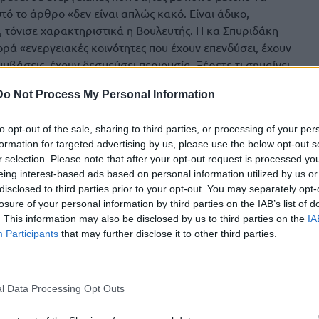
τό το άρθρο «δεν είναι απλώς κακό. Είναι άδικο,
, τόνισε χαρακτηριστικά η Βουλευτής. Η κα Σπυριδάκη
ρά «ενεργειακές κοινότητες που έχουν επενδύσει, έχουν
μβάσεις, έχουν δεσμεύσει περιουσία. Ξέρετε τι σημαίνει
τι κάνατε, ακυρώνεται. Ό,τι πληρώσατε, χάθηκε. Το έργο
Do Not Process My Personal Information
ύθμιση. Είναι δήμευση περιουσίας. Και ποιοι κερδίζουν; Οι
ς άδειες κοψοχρονιά, γιατί οι μικρομεσαίοι δεν θα
to opt-out of the sale, sharing to third parties, or processing of your per
πιο δημοκρατικό μοντέλο παραγωγής ενέργειας —τις
formation for targeted advertising by us, please use the below opt-out s
νομεύετε συστηματικά. Τι φοβάστε; Τη συμμετοχή των
r selection. Please note that after your opt-out request is processed y
ανταγωνισμός προς τα εταιρικά σχήματα που θέλετε να
eing interest-based ads based on personal information utilized by us or
disclosed to third parties prior to your opt-out. You may separately opt-
losure of your personal information by third parties on the IAB’s list of
ρα τις φωτογραφικές διατάξεις του νομοσχεδίου που
. This information may also be disclosed by us to third parties on the
IA
στάμενων αδειών: «αναβιώνετε άδειες παραγωγής που
Participants
that may further disclose it to other third parties.
αν τέλη. Παρατείνετε δεσμευμένο ηλεκτρικό χώρο για έργα
 έχει ήδη υπερκαλύψει τους στόχους ΑΠΕ! Έργα του νόμου
ετικά από αυτά του 2022. Αυτό σημαίνει ότι κάποιοι
l Data Processing Opt Outs
ση στο δίκτυο. Κάποιοι ανταμείβονται για την αδράνεια,
. Και βέβαια, η απάντησή σας για τις Ενεργειακές