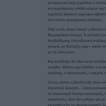
κατασκευή τους ή μάλλον η τσέπη
καταγγέλοντας: «Αλλά κύριοι τη
αγρότες! Δώσατε αγροφωτοβολταϊκ
που έχουν πραγματική ανάγκη».
Όλα αυτά, όπως τόνισε η Βουλευτή
θερμοκήπια έχουμε; Τι αντοχές έχο
Αναβάθμιση; Μεταβατικό στάδιο; 
ψυχρά, με διάταξη copy—paste α
με τα δικά μας».
Και κατέληξε ότι όλα αυτά αποδει
ενοχλεί. Θέλετε μια Ελλάδα των 
αγρότης, ο παραγωγός, ο μικρός ε
Όπως τόνισε η Βουλευτής στον επί
λογιστική άσκηση… είναι κοινωνι
σε μηχανισμό άνισης κατανομής, ό
κοινότητες, τότε δεν μιλάμε για μ
«νομοθετείτε με φωτογραφικές δια