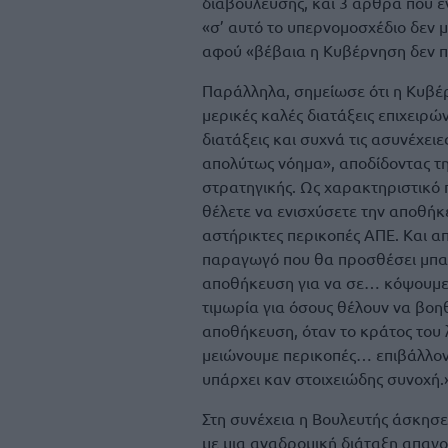
διαβούλευσης, και 3 άρθρα που 
«σ’ αυτό το υπερνομοσχέδιο δεν μ
αφού «βέβαια η Κυβέρνηση δεν πι
Παράλληλα, σημείωσε ότι η Κυβέρ
μερικές καλές διατάξεις επιχειρών
διατάξεις και συχνά τις ασυνέχει
απολύτως νόημα», αποδίδοντας τ
στρατηγικής. Ως χαρακτηριστικό 
θέλετε να ενισχύσετε την αποθή
αστήρικτες περικοπές ΑΠΕ. Και α
παραγωγό που θα προσθέσει μπατ
αποθήκευση για να σε… κόψουμε με
τιμωρία για όσους θέλουν να βοη
αποθήκευση, όταν το κράτος του λ
μειώνουμε περικοπές… επιβάλλοντ
υπάρχει καν στοιχειώδης συνοχή.
Στη συνέχεια η Βουλευτής άσκησε 
με μια αναδρομική διάταξη απαγορ