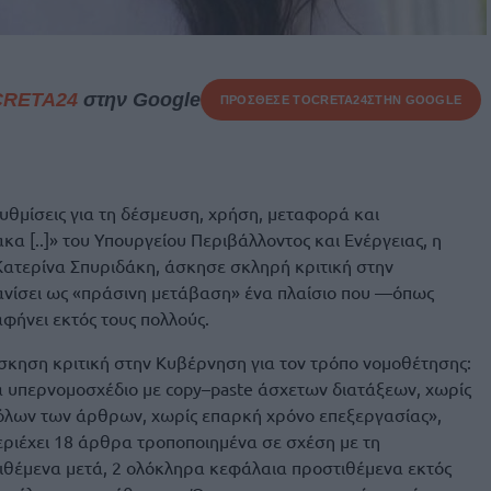
CRETA24
στην Google
ΠΡΟΣΘΕΣΕ ΤΟ
CRETA24
ΣΤΗΝ GOOGLE
υθμίσεις για τη δέσμευση, χρήση, μεταφορά και
α [..]» του Υπουργείου Περιβάλλοντος και Ενέργειας, η
Κατερίνα Σπυριδάκη, άσκησε σκληρή κριτική στην
νίσει ως «πράσινη μετάβαση» ένα πλαίσιο που —όπως
αφήνει εκτός τους πολλούς.
άσκηση κριτική στην Κυβέρνηση για τον τρόπο νομοθέτησης:
α υπερνομοσχέδιο με copy–paste άσχετων διατάξεων, χωρίς
όλων των άρθρων, χωρίς επαρκή χρόνο επεξεργασίας»,
περιέχει 18 άρθρα τροποποιημένα σε σχέση με τη
ιθέμενα μετά, 2 ολόκληρα κεφάλαια προστιθέμενα εκτός