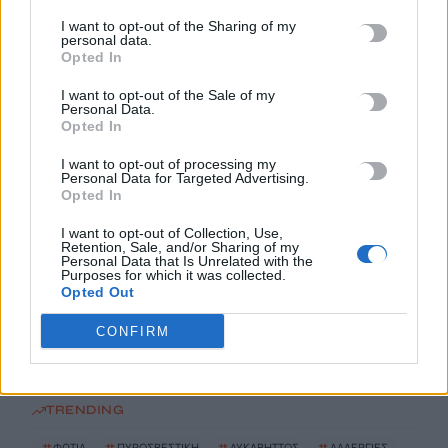
Καλοκαίρι και αλλεργίες: Πότε απαιτείται προσοχή και ποια
συμπτώματα δεν πρέπει να αγνοούμε
I want to opt-out of the Sharing of my
personal data.
8 Αυγούστου, 2026
Opted In
I want to opt-out of the Sale of my
Μυστράς: «Γιατί έβαλε τον πατέρα του στην κατάψυξη» – Το
Personal Data.
Opted In
μακάβριο σχέδιο που εξετάζουν οι Αρχές
8 Αυγούστου, 2026
I want to opt-out of processing my
Personal Data for Targeted Advertising.
Opted In
Συνελήφθη ένα ακόμη μέλος της συμμορίας του «Έντικ»
8 Αυγούστου, 2026
I want to opt-out of Collection, Use,
Retention, Sale, and/or Sharing of my
Personal Data that Is Unrelated with the
Purposes for which it was collected.
Οικογενειακή τραγωδία στις Σέρρες: Τα στοιχεία της ΕΛ.ΑΣ.
Opted Out
και τα τέσσερα σενάρια για το μοιραίο τροχαίο
CONFIRM
8 Αυγούστου, 2026
TRENDING
#
ΦΩΤΙΑ
#
ΠΥΡΟΣΒΕΣΤΙΚΗ
#
ΛΥΚΑΒΗΤΤΟΣ
#
ΑΛΛΕΡΓΙΕΣ