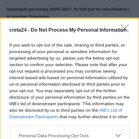
Τουρισμός για Ολους 2026-2027: Τα SOS για να «κλειδώσετε»
το voucher διακοπών
8 Αυγούστου, 2026
creta24 -
Do Not Process My Personal Information
Ηράκλειο: Περιπατητής χρειάστηκε βοήθεια σε φαράγγι
If you wish to opt-out of the sale, sharing to third parties, or
8 Αυγούστου, 2026
processing of your personal or sensitive information for
targeted advertising by us, please use the below opt-out
section to confirm your selection. Please note that after your
Βαρύ πένθος για τον Μέσι: «Έφυγε» από τη ζωή ο πατέρας του
opt-out request is processed you may continue seeing
8 Αυγούστου, 2026
interest-based ads based on personal information utilized by
us or personal information disclosed to third parties prior to
Χανιά: Αναστάτωση από φωτιά κοντά σε σπίτια
your opt-out. You may separately opt-out of the further
disclosure of your personal information by third parties on the
8 Αυγούστου, 2026
IAB’s list of downstream participants. This information may
also be disclosed by us to third parties on the
IAB’s List of
Σε 57χρονη γυναίκα ανήκει η σορός στον Λυκαβηττό
Downstream Participants
that may further disclose it to other
8 Αυγούστου, 2026
third parties.
Personal Data Processing Opt Outs