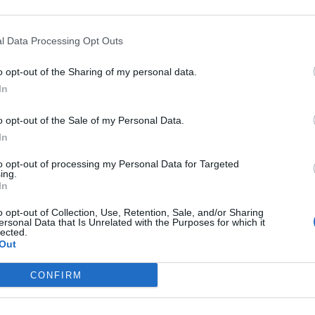
υτικά και εθελοντικές ομάδες καλούνται να βρίσκονται σε
δρομής σε περίπτωση που απαιτηθεί.
l Data Processing Opt Outs
ητα όλο το προσωπικό και τα διατιθέμενα πλωτά και
o opt-out of the Sharing of my personal data.
 περιστατικών παροχής βοήθειας σε τυχόν κινδυνεύοντα
In
.
o opt-out of the Sale of my Personal Data.
In
ΕΠΌΜΕΝΟ
to opt-out of processing my Personal Data for Targeted
ing.
In
 για τον
Ηράκλειο: Θλίψη στο
ου
Πυροσβεστικό Σώμα -
o opt-out of Collection, Use, Retention, Sale, and/or Sharing
» ένα
«Έφυγε» ο Μανώλης
ersonal Data that Is Unrelated with the Purposes for which it
lected.
αρξης
Χριστοφακάκης
Out
20 Σεπτεμβρίου, 2025
CONFIRM