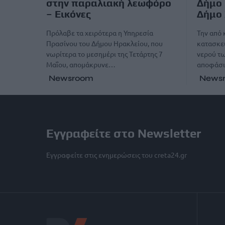
στην παραλιακή λεωφόρο
Δήμο 
– Εικόνες
Δήμο
Πρόλαβε τα χειρότερα η Υπηρεσία
Την από 
Πρασίνου του Δήμου Ηρακλείου, που
κατασκε
νωρίτερα το μεσημέρι της Τετάρτης 7
νερού τω
Μαΐου, απομάκρυνε…
αποφάσι
Newsroom
News
Εγγραφείτε στο Newsletter
Εγγραφείτε στις ενημερώσεις του creta24.gr