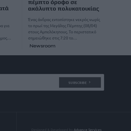
πέμπτο όροφο σε
ατά
ακάλυπτο πολυκατοικίας
Ένας άνδρας εντοπίστηκε νεκρός νωρίς
το πρωί της Μεγάλης Πέμπτης (08/04)
α για
στους Αμπελόκηπους. Το περιστατικό
σημειώθηκε στις 7:20 το…
Δήμος…
Newsroom
SUBSCRIBE
Designed & Developed by
Advance Services