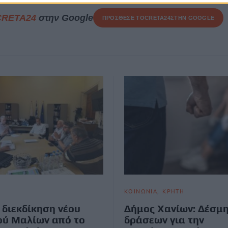
CRETA24
στην Google
ΠΡΟΣΘΕΣΕ ΤΟ
CRETA24
ΣΤΗΝ GOOGLE
ΚΟΙΝΩΝΙΑ
ΚΡΗΤΗ
 διεκδίκηση νέου
Δήμος Χανίων: Δέσμ
ύ Μαλίων από το
δράσεων για την