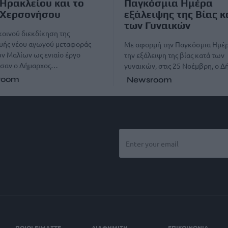
Ηρακλείου και το
Παγκόσμια Ημέρα
 Χερσονήσου
εξάλειψης της Βίας κ
των Γυναικών
κοινού διεκδίκηση της
υής νέου αγωγού μεταφοράς
Με αφορμή την Παγκόσμια Ημέρ
ν Μαλίων ως ενιαίο έργο
την εξάλειψη της βίας κατά των
σαν ο Δήμαρχος…
γυναικών, στις 25 Νοέμβρη, ο 
room
Newsroom
ΠΟΙΟΙ ΕΙΜΑΣΤΕ
ΔΙΑΦΗΜΙΣΗ
ΕΠΙΚΟΙΝΩΝΙΑ