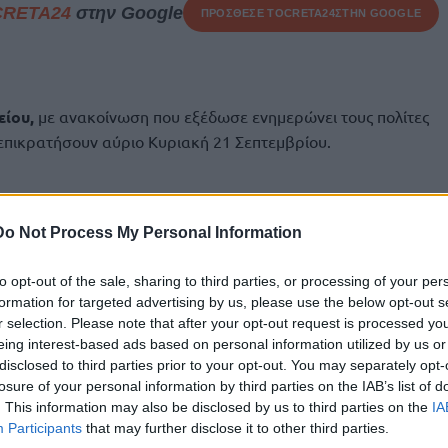
CRETA24
στην Google
ΠΡΟΣΘΕΣΕ ΤΟ
CRETA24
ΣΤΗΝ GOOGLE
είου,
με ανακοίνωση που εξέδωσε ενημερώνει τους πολίτες
α επικρατήσουν αύριο Κυριακή 21 Σεπτεμβρίου.
ρες νεφώσεις στη βόρεια Κρήτη.
5 με 6 και μέχρι τις μεσημβρινές ώρες τοπικά 7 μποφόρ.
Do Not Process My Personal Information
7 βαθμούς και τοπικά στη νότια Κρήτη έως 30 βαθμούς
to opt-out of the sale, sharing to third parties, or processing of your per
formation for targeted advertising by us, please use the below opt-out s
τήτες ελλιμενιζόμενων πλοίων και μικρών σκαφών στην
r selection. Please note that after your opt-out request is processed y
χρόνο ισχύος του δελτίου επικίνδυνων καιρικών
eing interest-based ads based on personal information utilized by us or
νδεδειγμένα μέτρα ασφαλούς πρόσδεσης των σκαφών τους.
disclosed to third parties prior to your opt-out. You may separately opt-
losure of your personal information by third parties on the IAB’s list of
κά – πλοία αναψυχής να αποφύγουν τη δραστηριοποίησή
. This information may also be disclosed by us to third parties on the
IA
ίου καιρικών φαινομένων.
Participants
that may further disclose it to other third parties.