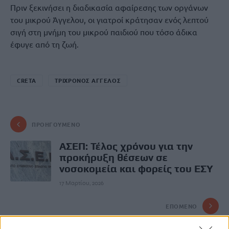
Πριν ξεκινήσει η διαδικασία αφαίρεσης των οργάνων
του μικρού Άγγελου, οι γιατροί κράτησαν ενός λεπτού
σιγή στη μνήμη του μικρού παιδιού που τόσο άδικα
έφυγε από τη ζωή.
CRETA
ΤΡΙΧΡΟΝΟΣ ΑΓΓΕΛΟΣ
ΠΡΟΗΓΟΎΜΕΝΟ
ΑΣΕΠ: Τέλος χρόνου για την
προκήρυξη θέσεων σε
νοσοκομεία και φορείς του ΕΣΥ
17 Μαρτίου, 2026
ΕΠΌΜΕΝΟ