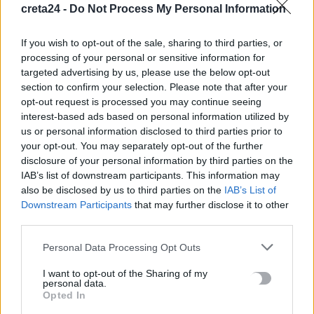
«Βυθίζεται» ο ΣΥΡΙΖΑ
creta24 -
Do Not Process My Personal Information
περιμένοντας τον Αλέξη
17 Μαρτίου, 2026
If you wish to opt-out of the sale, sharing to third parties, or
processing of your personal or sensitive information for
targeted advertising by us, please use the below opt-out
section to confirm your selection. Please note that after your
Μην χάνεις είδηση. Βάλε το
CRETA24
στην
opt-out request is processed you may continue seeing
Google
interest-based ads based on personal information utilized by
ΠΡΟΣΘΕΣΕ ΤΟ
CRETA24
ΣΤΗΝ GOOGLE
us or personal information disclosed to third parties prior to
your opt-out. You may separately opt-out of the further
disclosure of your personal information by third parties on the
IAB’s list of downstream participants. This information may
ΡΟΗ ΕΙΔΗΣΕΩΝ
also be disclosed by us to third parties on the
IAB’s List of
Downstream Participants
that may further disclose it to other
Υπό έλεγχο η πυρκαγιά στον Κουβαρά Αττικής, παραμένουν
third parties.
καπνογόνα σημεία – Προβληματίζουν οι ισχυροί άνεμοι
10 Αυγούστου, 2026
Personal Data Processing Opt Outs
I want to opt-out of the Sharing of my
personal data.
Ενετικά Τείχη: Ο κόσμος “αγκαλιάζει” τα αναψυκτήρια
Opted In
10 Αυγούστου, 2026