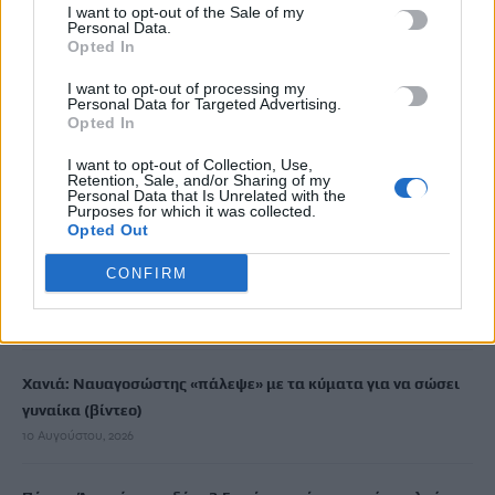
I want to opt-out of the Sale of my
Personal Data.
Κοινός λογαριασμός: Πότε η ανάληψη χρημάτων θεωρείται
Opted In
δωρεά – Τι πρέπει να προσέξετε
I want to opt-out of processing my
10 Αυγούστου, 2026
Personal Data for Targeted Advertising.
Opted In
Ηράκλειο: «Βούλιαξε» το λιμάνι μέσα σε ένα τριήμερο – Πάνω
I want to opt-out of Collection, Use,
Retention, Sale, and/or Sharing of my
από 32.000 επιβάτες
Personal Data that Is Unrelated with the
10 Αυγούστου, 2026
Purposes for which it was collected.
Opted Out
«Σαλπάρουμε για Γυμνάσιο!»: Τριήμερο βιωματικό
CONFIRM
εργαστήριο για μαθητές από το ΚΕΣΑΝ Ηρακλείου
10 Αυγούστου, 2026
Χανιά: Ναυαγοσώστης «πάλεψε» με τα κύματα για να σώσει
γυναίκα (βίντεο)
10 Αυγούστου, 2026