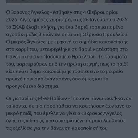
Ο 3χρονος Άγγελος «έσβησε» στις 4 Φεβρουαρίου
2025. Λίγες ημέρες νωρίτερα, στις 26 Ιανουαρίου 2025
το ΕΚΑΒ έλαβε κλήση, για ένα βαριά τραυματισμένο
αγοράκι μόλις 3 ετών σε σπίτι στη Θέρισσο Ηρακλείου.
Ο μικρός Άγγελος, με εμφανή τα σημάδια κακοποίησης
στο κορμί του, μεταφέρθηκε σε βαριά κατάσταση στο
Πανεπιστημιακό Νοσοκομείο Ηρακλείου. Τα τραύματά
του, μαρτυρούσαν από την πρώτη στιγμή, πως το παιδί
είχε πέσει θύμα κακοποίησης τόσο εκείνο το μοιραίο
πρωινό πριν από έναν χρόνο, όσο όμως και το
προηγούμενο διάστημα.
Οι γιατροί της ΜΕΘ Παίδων «έπεσαν» πάνω του. Έκαναν
τα πάντα, σε μια προσπάθεια να κρατήσουν ζωντανό το
μικρό παιδί, που έμελλε να γίνει ο «3χρονος Άγγελος
όλης της χώρας», που σοκαρισμένη παρακολουθούσε
τις εξελίξεις για την βάναυση κακοποίησή του.