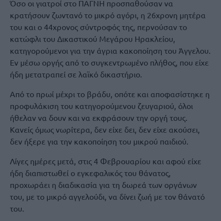
Όσο οι γιατροί στο ΠΑΓΝΗ προσπαθούσαν να
κρατήσουν ζωντανό το μικρό αγόρι, η 26χρονη μητέρα
του και ο 44χρονος σύντροφός της, περνούσαν το
κατώφλι του Δικαστικού Μεγάρου Ηρακλείου,
κατηγορούμενοι για την άγρια κακοποίηση του Άγγελου.
Εν μέσω οργής από το συγκεντρωμένο πλήθος, που είχε
ήδη μετατραπεί σε λαϊκό δικαστήριο.
Από το πρωί μέχρι το βράδυ, οπότε και αποφασίστηκε η
προφυλάκιση του κατηγορούμενου ζευγαριού, όλοι
ήθελαν να δουν και να εκφράσουν την οργή τους.
Κανείς όμως νωρίτερα, δεν είχε δει, δεν είχε ακούσει,
δεν ήξερε για την κακοποίηση του μικρού παιδιού.
Λίγες ημέρες μετά, στις 4 Φεβρουαρίου και αφού είχε
ήδη διαπιστωθεί ο εγκεφαλικός του θάνατος,
προχωράει η διαδικασία για τη δωρεά των οργάνων
του, με το μικρό αγγελούδι, να δίνει ζωή με τον θάνατό
του.