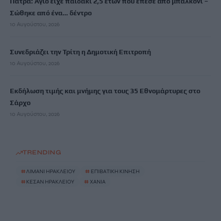
Πάτρα: Άγιο είχε παιδάκι 2,5 ετών που έπεσε από μπαλκόνι –
Σώθηκε από ένα… δέντρο
10 Αυγούστου, 2026
Συνεδριάζει την Τρίτη η Δημοτική Επιτροπή
10 Αυγούστου, 2026
Εκδήλωση τιμής και μνήμης για τους 35 Εθνομάρτυρες στο
Σάρχο
10 Αυγούστου, 2026
TRENDING
#
ΛΙΜΑΝΙ ΗΡΑΚΛΕΙΟΥ
#
ΕΠΙΒΑΤΙΚΗ ΚΙΝΗΣΗ
#
ΚΕΣΑΝ ΗΡΑΚΛΕΙΟΥ
#
ΧΑΝΙΑ