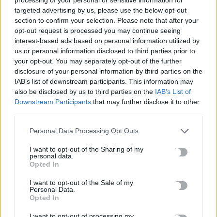
Βαρύ πένθος για τον Μέσι: «Έφυγε» από τη ζωή ο πατέρας του
targeted advertising by us, please use the below opt-out
8 Αυγούστου, 2026
section to confirm your selection. Please note that after your
opt-out request is processed you may continue seeing
interest-based ads based on personal information utilized by
us or personal information disclosed to third parties prior to
TRENDING
your opt-out. You may separately opt-out of the further
disclosure of your personal information by third parties on the
#
ΔΗΜΟΣ ΧΑΝΙΩΝ
#
ΣΥΝΑΥΛΙΕΣ
#
ΣΥΝΑΥΛΙΑ
#
ΠΑΖΑΡΙ
IAB’s list of downstream participants. This information may
also be disclosed by us to third parties on the
IAB’s List of
Downstream Participants
that may further disclose it to other
third parties.
Personal Data Processing Opt Outs
ΣΧΕΤΙΚΆ ΆΡΘΡΑ
I want to opt-out of the Sharing of my
personal data.
Opted In
I want to opt-out of the Sale of my
Personal Data.
Opted In
I want to opt-out of processing my