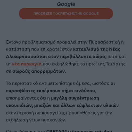
Google
ΠΡΟΣΘΕΣΕ ΤΟ
CRETA24
ΣΤΗΝ GOOGLE
Έντονο προβληματισμό προκαλεί στην Πυροσβεστική η
κατάσταση που επικρατεί στον
καταυλισμό της Νέας
Αλικαρνασσού και στον περιβάλλοντα χώρο
, μετά και
τη
νέα πυρκαγιά
που εκδηλώθηκε το πρωί της Τετάρτης
σε
σωρούς απορριμμάτων.
Το περιστατικό αντιμετωπίστηκε άμεσα, ωστόσο
οι
πυροσβέστες εκπέμπουν σήμα κινδύνου
,
επισημαίνοντας ότι η
μεγάλη συγκέντρωση
σκουπιδιών, μπαζών και άλλων εύφλεκτων υλικώ
ν
στην περιοχή δημιουργεί τις προϋποθέσεις για την
εκδήλωση νέων πυρκαγιών.
Όπως δήλωσε στο
CRETA24
ο
διοικητής του 4ου