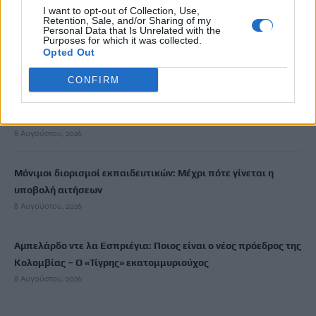
8 Αυγούστου, 2026
I want to opt-out of Collection, Use,
Retention, Sale, and/or Sharing of my
Personal Data that Is Unrelated with the
Purposes for which it was collected.
Καύσωνας και υψηλή ζήτηση εκτοξεύουν τις τιμές ρεύματος
Opted Out
8 Αυγούστου, 2026
CONFIRM
Πότε λήγουν τα προγράμματα «Ανακαίνιση Κατοικίας» και
«Σπίτι μου ΙΙ»
8 Αυγούστου, 2026
Μόνιμοι διορισμοί εκπαιδευτικών: Μέχρι πότε γίνεται η
υποβολή αιτήσεων
8 Αυγούστου, 2026
Αμπελάρδο ντε λα Εσπριέγια: Ποιος είναι ο νέος πρόεδρος της
Κολομβίας – Ο «Τίγρης» εκατομμυριούχος
8 Αυγούστου, 2026