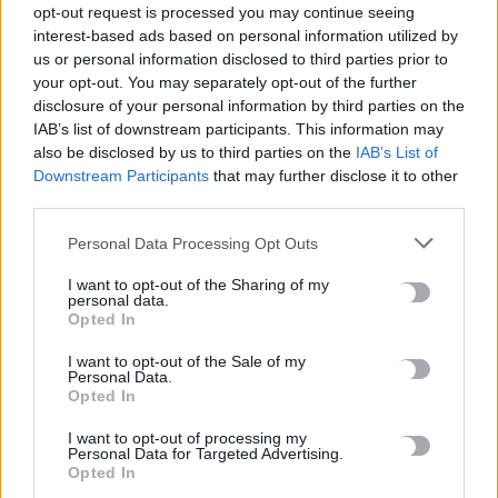
opt-out request is processed you may continue seeing
8 Αυγούστου, 2026
interest-based ads based on personal information utilized by
us or personal information disclosed to third parties prior to
your opt-out. You may separately opt-out of the further
ΗΠΑ: Συνετρίβη ελικόπτερο που επιχειρούσε σε πυρκαγιά
disclosure of your personal information by third parties on the
στη Γιούτα
IAB’s list of downstream participants. This information may
8 Αυγούστου, 2026
also be disclosed by us to third parties on the
IAB’s List of
Downstream Participants
that may further disclose it to other
Αυτές είναι οι πέντε μεγάλες αλλαγές στις αγροτικές
third parties.
ενισχύσεις
Personal Data Processing Opt Outs
8 Αυγούστου, 2026
I want to opt-out of the Sharing of my
personal data.
Marfin: «Στις φωτογραφίες δεν είναι η εντολέας μου, είχε
Opted In
εξεταστεί και το 2022» – Τι λέει ο δικηγόρος 46χρονης
I want to opt-out of the Sale of my
κατηγορούμενης
Personal Data.
8 Αυγούστου, 2026
Opted In
I want to opt-out of processing my
Personal Data for Targeted Advertising.
Κορυφώνεται η έξοδος των αδειούχων ενόψει
Opted In
Δεκαπενταύγουστου – Γεμάτα αναχωρούν τα πλοία