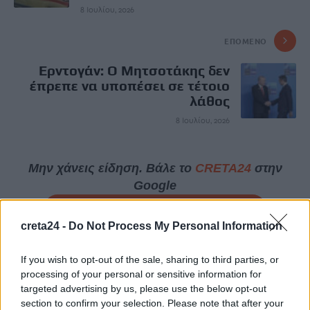
8 Ιουλίου, 2026
ΕΠΌΜΕΝΟ
Ερντογάν: Ο Μητσοτάκης δεν
έπρεπε να υποπέσει σε τέτοιο
λάθος
8 Ιουλίου, 2026
Μην χάνεις είδηση. Βάλε το
CRETA24
στην
Google
ΠΡΟΣΘΕΣΕ ΤΟ
CRETA24
ΣΤΗΝ GOOGLE
creta24 -
Do Not Process My Personal Information
ΡΟΗ ΕΙΔΗΣΕΩΝ
If you wish to opt-out of the sale, sharing to third parties, or
processing of your personal or sensitive information for
targeted advertising by us, please use the below opt-out
Θρίλερ σε γραφείο τελετών στο Σικάγο: Βρέθηκαν σε
section to confirm your selection. Please note that after your
αποσύνθεση 56 σοροί