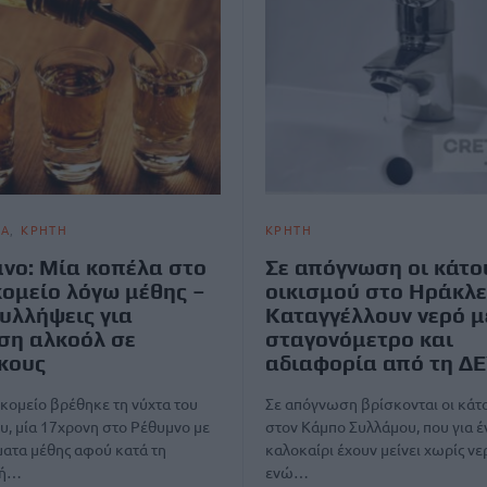
ΙΑ
ΚΡΗΤΗ
ΚΡΗΤΗ
νο: Μία κοπέλα στο
Σε απόγνωση οι κάτο
ομείο λόγω μέθης –
οικισμού στο Ηράκλε
υλλήψεις για
Καταγγέλλουν νερό μ
ση αλκοόλ σε
σταγονόμετρο και
κους
αδιαφορία από τη Δ
κομείο βρέθηκε τη νύχτα του
Σε απόγνωση βρίσκονται οι κάτο
, μία 17χρονη στο Ρέθυμνο με
στον Κάμπο Συλλάμου, που για 
ατα μέθης αφού κατά τη
καλοκαίρι έχουν μείνει χωρίς νε
νή…
ενώ…