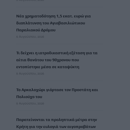
Νέα χρηματοδότηση 1,5 εκατ. ευρώ για
διαπλάτυνση του Αγιοβασιλιώτικου
Παραλιακού Δρόμου
6 Αυγούστου, 2026
Τι δείχνει η ιατροδικαστική εξέταση για τα
αίτια θανάτου του 90χρονου που
εντοπίστηκε μέσα σε καταψύκτη
6 Αυγούστου, 2026
Το Αρκαλοχώρι γιόρτασε τον Προστάτη και
Πολιούχο του
6 Αυγούστου, 2026
Παρατείνονται τα προληπτικά μέτρα στην
Κρήτη για την ευλογιά των αιγοπροβάτων