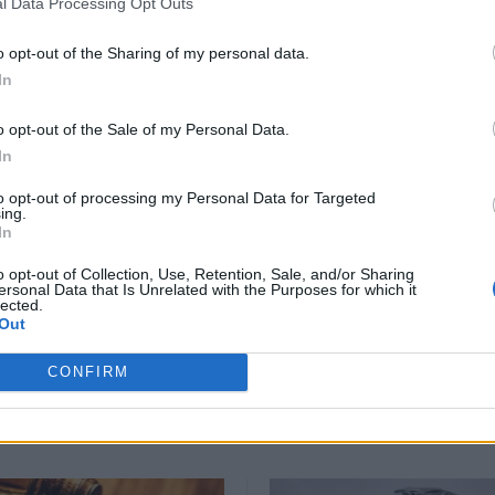
 στο σημείο κατάφεραν να
συλλάβουν τον
36χρονο
l Data Processing Opt Outs
ναζητείται.
o opt-out of the Sharing of my personal data.
In
ΕΠΌΜΕΝΟ
o opt-out of the Sale of my Personal Data.
In
ε η
Αποκλεισμός για τη
γό
Σάκκαρη στο δεύτερο
to opt-out of processing my Personal Data for Targeted
ερίσου
γύρο του Canadian Open
ing.
In
31 Ιουλίου, 2025
o opt-out of Collection, Use, Retention, Sale, and/or Sharing
ersonal Data that Is Unrelated with the Purposes for which it
lected.
Out
CRETA24
στην Google
ΠΡΟΣΘΕΣΕ ΤΟ
CRETA24
ΣΤΗΝ GOOGLE
CONFIRM