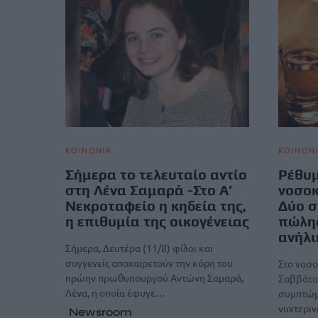
ΚΟΙΝΩΝΙΑ
ΚΟΙΝΩΝ
Σήμερα το τελευταίο αντίο
Ρέθυμ
στη Λένα Σαμαρά -Στο Α’
νοσοκ
Νεκροταφείο η κηδεία της,
Δύο σ
η επιθυμία της οικογένειας
πώλη
ανήλι
Σήμερα, Δευτέρα (11/8) φίλοι και
συγγενείς αποχαιρετούν την κόρη του
Στο νοσο
πρώην πρωθυπουργού Αντώνη Σαμαρά,
Σαββάτου
Λένα, η οποία έφυγε…
συμπτώμ
νυχτερι
Newsroom