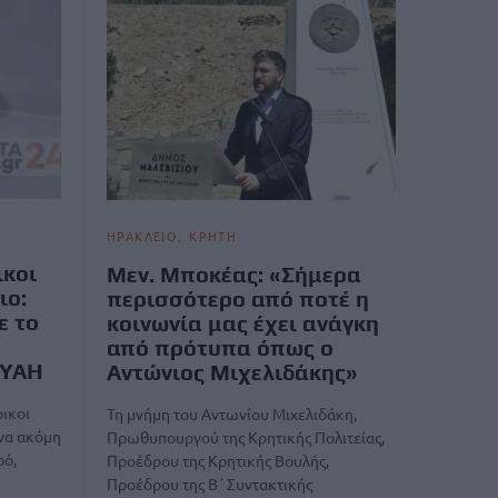
ΗΡΑΚΛΕΙΟ
ΚΡΗΤΗ
ικοι
Μεν. Μποκέας: «Σήμερα
ιο:
περισσότερο από ποτέ η
ε το
κοινωνία μας έχει ανάγκη
από πρότυπα όπως ο
ΕΥΑΗ
Αντώνιος Μιχελιδάκης»
ικοι
Τη μνήμη του Αντωνίου Μιχελιδάκη,
ένα ακόμη
Πρωθυπουργού της Κρητικής Πολιτείας,
ρό,
Προέδρου της Κρητικής Βουλής,
Προέδρου της Β΄ Συντακτικής