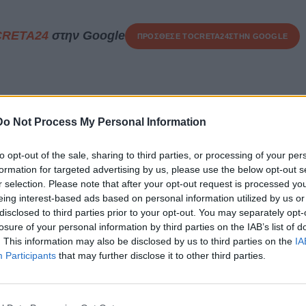
CRETA24
στην Google
ΠΡΟΣΘΕΣΕ ΤΟ
CRETA24
ΣΤΗΝ GOOGLE
Do Not Process My Personal Information
αν 36χρονο άνδρα πέρασαν χθες
to opt-out of the sale, sharing to third parties, or processing of your per
Ηράκλειο, για κλοπή από
formation for targeted advertising by us, please use the below opt-out s
r selection. Please note that after your opt-out request is processed y
ίου.
eing interest-based ads based on personal information utilized by us or
disclosed to third parties prior to your opt-out. You may separately opt-
η άνδρα
, μπήκαν σε
δωμάτιο ξενοδοχείου
στην
περιοχή
losure of your personal information by third parties on the IAB’s list of
χρηματικό ποσό των
175 ευρώ.
. This information may also be disclosed by us to third parties on the
IA
Participants
that may further disclose it to other third parties.
πό τον ένοικο του δωματίου
, ο οποίος άρχισε να φωνάζει
υ ειδοποίησε την αστυνομία.