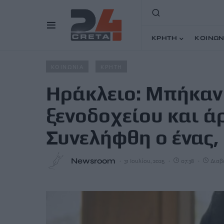
ΚΡΗΤΗ
ΚΟΙΝΩΝ
Home
Άρθρα
Ηράκλειο: Μπήκαν σε δωμάτιο ξενοδοχεί
ΚΟΙΝΩΝΙΑ
ΚΡΗΤΗ
Ηράκλειο: Μπήκαν
ξενοδοχείου και ά
Συνελήφθη ο ένας,
Newsroom
31 Ιουλίου, 2025
07:38
Διαβά