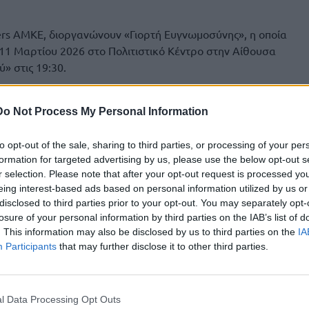
thers ΑΜΚΕ, διοργανώνουν «Γιορτή Ευγνωμοσύνης», η οποία
11 Μαρτίου 2026 στο Πολιτιστικό Κέντρο στην Αίθουσα
» στις 19:30.
χιστη ένδειξη εκτίμησης για τη διαχρονική συνεργασία, την
προσφέρθηκε όλα αυτά τα χρόνια.
Do Not Process My Personal Information
 έργο, τι έχει επιτευχθεί έως σήμερα και οι στόχοι της
to opt-out of the sale, sharing to third parties, or processing of your per
 όραμα υλοποίησης για το έτος 2027-2028.
formation for targeted advertising by us, please use the below opt-out s
r selection. Please note that after your opt-out request is processed y
eing interest-based ads based on personal information utilized by us or
disclosed to third parties prior to your opt-out. You may separately opt-
θα παρέχεται διερμηνεία στην Ελληνική Νοηματική Γλώσσα.
losure of your personal information by third parties on the IAB’s list of
. This information may also be disclosed by us to third parties on the
IA
την υποστήριξη της Περιφέρειας Κρήτης και του
Participants
that may further disclose it to other third parties.
ς Κρήτης.
l Data Processing Opt Outs