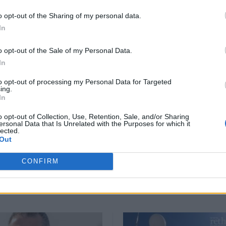
o opt-out of the Sharing of my personal data.
In
ΕΠΌΜΕΝΟ
o opt-out of the Sale of my Personal Data.
In
πό το
Αυτά είναι τα 8
ωσε τον
πιστοποιητικά που
to opt-out of processing my Personal Data for Targeted
ing.
ήλ
ετοιμάζει για απόσυρση
In
η κυβέρνηση
o opt-out of Collection, Use, Retention, Sale, and/or Sharing
6 Μαρτίου, 2026
ersonal Data that Is Unrelated with the Purposes for which it
lected.
Out
CRETA24
στην Google
ΠΡΟΣΘΕΣΕ ΤΟ
CRETA24
ΣΤΗΝ GOOGLE
CONFIRM