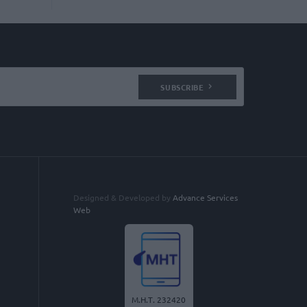
SUBSCRIBE
Designed & Developed by
Advance Services
Web
Μ.Η.Τ. 232420