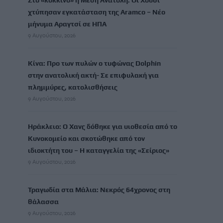
Στο «κόκκινο» η Μέση Ανατολή: Οι Χούθι
χτύπησαν εγκατάσταση της Aramco – Νέο
μήνυμα Αραγτσί σε ΗΠΑ
9 Αυγούστου, 2026
Κίνα: Προ των πυλών ο τυφώνας Dolphin
στην ανατολική ακτή- Σε επιφυλακή για
πλημμύρες, κατολισθήσεις
9 Αυγούστου, 2026
Ηράκλειο: Ο Χανς δόθηκε για υιοθεσία από το
Κυνοκομείο και σκοτώθηκε από τον
ιδιοκτήτη του – Η καταγγελία της «Σείριος»
9 Αυγούστου, 2026
Τραγωδία στα Μάλια: Νεκρός 64χρονος στη
θάλασσα
9 Αυγούστου, 2026