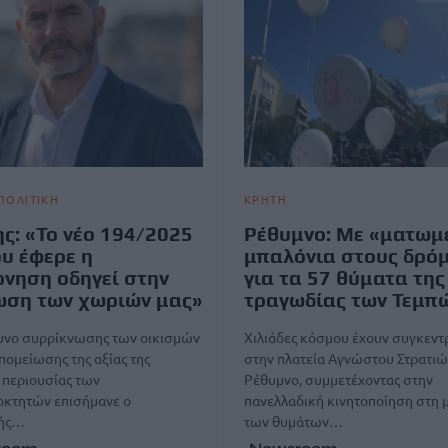
ΠΟΛΙΤΙΚΗ
ΚΡΗΤΗ
ς: «Το νέο 194/2025
Ρέθυμνο: Με «ματωμ
υ έφερε η
μπαλόνια στους δρό
νηση οδηγεί στην
για τα 57 θύματα της
ωση των χωριών μας»
τραγωδίας των Τεμπ
δυνο συρρίκνωσης των οικισμών
Χιλιάδες κόσμου έχουν συγκεντ
απομείωσης της αξίας της
στην πλατεία Αγνώστου Στρατιώ
 περιουσίας των
Ρέθυμνο, συμμετέχοντας στην
οκτητών επισήμανε ο
πανελλαδική κινητοποίηση στη 
τής…
των θυμάτων…