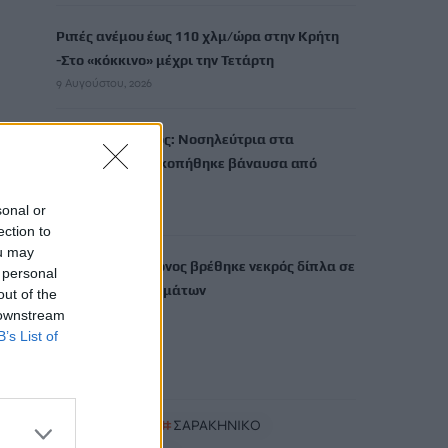
Ριπές ανέμου έως 110 χλμ/ώρα στην Κρήτη
-Στο «κόκκινο» μέχρι την Τετάρτη
9 Αυγούστου, 2026
Ερυθρός Σταυρός: Νοσηλεύτρια στα
Επείγοντα ξυλοκοπήθηκε βάναυσα από
ασθενή
sonal or
9 Αυγούστου, 2026
ection to
ou may
Λουτράκι: 75χρονος βρέθηκε νεκρός δίπλα σε
 personal
κάδους απορριμμάτων
out of the
9 Αυγούστου, 2026
 downstream
B’s List of
TRENDING
#
ΜΗΛΟΣ
#
ΣΑΡΑΚΗΝΙΚΟ