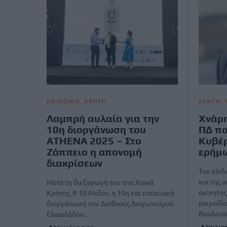
ΚΟΙΝΩΝΙΑ
ΚΡΗΤΗ
ΚΡΗΤΗ
Λαμπρή αυλαία για την
Χνάρη
10η διοργάνωση του
ΠΔ πο
ATHENA 2025 – Στο
Κυβέρ
Ζάππειο η απονομή
ερήμ
διακρίσεων
Τον κίν
και της 
Μετά τη διεξαγωγή του στα Χανιά
ακίνητης
Κρήτης, 8-10 Μαΐου, η 10η και επετειακή
μικροϊδι
διοργάνωσή του Διεθνούς Διαγωνισμού
Βουλευ
Ελαιολάδου…