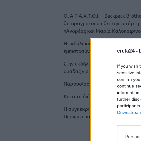
Οι Α.Τ.Α.Χ.Τ.Ο.Ι. – Backpack Bro
θα πραγματοποιηθεί την Τετάρτη 
«Ανδρέας και Μαρία Καλοκαιρινού
Η εκδήλωση αυτή αποτελεί μια ελά
εμπιστοσύνη και τη στήριξη που 
creta24 -
Στην εκδήλωση θα παρουσιαστεί το
If you wish 
ομάδας για το 2026, καθώς και το
sensitive in
confirm you
Παρουσίαση: Φρόσω Μαστορίδη
continue se
information 
Κατά τη διάρκεια της εκδήλωσης 
further disc
participants
Η συγκεκριμμένη δράση τελεί με 
Downstream 
Περιφερειακού Ταμείου Ανάπτυξη
Persona