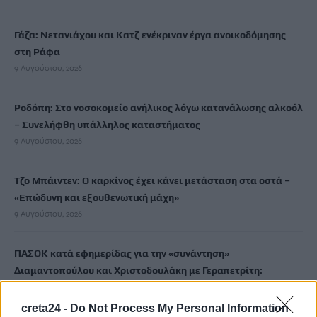
Γάζα: Νετανιάχου και Κατζ ενέκριναν έργα ανοικοδόμησης
στη Ράφα
9 Αυγούστου, 2026
Ροδόπη: Στο νοσοκομείο ανήλικος λόγω κατανάλωσης αλκοόλ
– Συνελήφθη υπάλληλος καταστήματος
9 Αυγούστου, 2026
Τζο Μπάιντεν: Ο καρκίνος έχει κάνει μετάσταση στα οστά –
«Επώδυνη και εξουθενωτική μάχη»
9 Αυγούστου, 2026
ΠΑΣΟΚ κατά εφημερίδας για την «συνάντηση»
Διαμαντοπούλου και Χριστοδουλάκη με Γεραπετρίτη:
«Φαντασιόπληκτο ρεπορτάζ»
9 Αυγούστου, 2026
creta24 -
Do Not Process My Personal Information