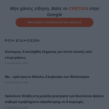
Μην χάνεις είδηση. Βάλε το
CRETA24
στην
Google
ΠΡΟΣΘΕΣΕ ΤΟ
CRETA24
ΣΤΗΝ GOOGLE
ΡΟΗ ΕΙΔΗΣΕΩΝ
Κίσσαμος: Συνελήφθη 32χρονος για πέντε κλοπές από
επιχειρήσεις
9 Αυγούστου, 2026
Με… κράτηση σε Μπάλο, Ελαφονήσι και Φαλάσαρνα
9 Αυγούστου, 2026
Ηράκλειο: Βλάβη στη μεγάλη γεώτρηση των Βασιλειών φέρνει
σοβαρά προβλήματα υδροδότησης σε 8 περιοχές
9 Αυγούστου, 2026