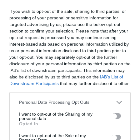
If you wish to opt-out of the sale, sharing to third parties, or
Νέα μελέτη ρίχνει φως στο μυστήριο του «Καταρράκτη του
processing of your personal or sensitive information for
Αίματος» στην Ανταρκτική
targeted advertising by us, please use the below opt-out
9 Αυγούστου, 2026
section to confirm your selection. Please note that after your
opt-out request is processed you may continue seeing
Χανιά: Συνελήφθη 52χρονος για ναρκωτικά – Βρήκαν 150
interest-based ads based on personal information utilized by
us or personal information disclosed to third parties prior to
γραμμάρια κάνναβης και τρία δενδρύλλια
your opt-out. You may separately opt-out of the further
9 Αυγούστου, 2026
disclosure of your personal information by third parties on the
IAB’s list of downstream participants. This information may
also be disclosed by us to third parties on the
IAB’s List of
TRENDING
Downstream Participants
that may further disclose it to other
third parties.
#
ΑΛΚΟΟΛ
#
ΑΝΗΛΙΚΟΣ
#
ΤΖΟ ΜΠΑΪΝΤΕΝ
#
ΠΑΣΟΚ
Personal Data Processing Opt Outs
I want to opt-out of the Sharing of my
personal data.
Opted In
ΣΧΕΤΙΚΆ ΆΡΘΡΑ
I want to opt-out of the Sale of my
Personal Data.