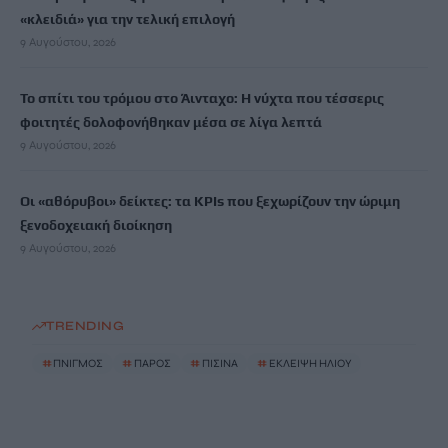
«κλειδιά» για την τελική επιλογή
9 Αυγούστου, 2026
Το σπίτι του τρόμου στο Άινταχο: Η νύχτα που τέσσερις
φοιτητές δολοφονήθηκαν μέσα σε λίγα λεπτά
9 Αυγούστου, 2026
Οι «αθόρυβοι» δείκτες: τα KPIs που ξεχωρίζουν την ώριμη
ξενοδοχειακή διοίκηση
9 Αυγούστου, 2026
TRENDING
#
ΠΝΙΓΜΟΣ
#
ΠΑΡΟΣ
#
ΠΙΣΙΝΑ
#
ΕΚΛΕΙΨΗ ΗΛΙΟΥ