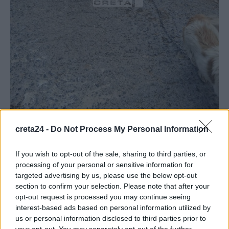
creta24 -
Do Not Process My Personal Information
Μετά από έρευνα εντοπίστηκε και συνελήφθη ο
If you wish to opt-out of the sale, sharing to third parties, or
ιδιοκτήτης του σκύλου. Διαπιστώθηκε ότι το ζώο είχε
processing of your personal or sensitive information for
μικροτσίπ και ήταν εμβολιασμένο, όμως δεν ήταν
targeted advertising by us, please use the below opt-out
στειρωμένο. Ζητήθηκε κτηνιατρική εξέταση από την
section to confirm your selection. Please note that after your
Κτηνιατρική Υπηρεσία της Περιφέρειας
Κρήτης
και
opt-out request is processed you may continue seeing
επιβλήθηκαν τα προβλεπόμενα
πρόστιμα.
Την
interest-based ads based on personal information utilized by
us or personal information disclosed to third parties prior to
προανάκριση έχει αναλάβει το Β’ Αστυνομικό Τμήμα