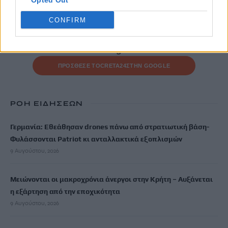
Opted Out
CONFIRM
Μην χάνεις είδηση. Βάλε το
CRETA24
στην
Google
ΠΡΟΣΘΕΣΕ ΤΟ
CRETA24
ΣΤΗΝ GOOGLE
ΡΟΗ ΕΙΔΗΣΕΩΝ
Γερμανία: Εθεάθησαν drones πάνω από στρατιωτική βάση-
Φυλάσσονται Patriot κι ανταλλακτικά εξοπλισμών
9 Αυγούστου, 2026
Μειώνονται οι μακροχρόνια άνεργοι στην Κρήτη – Αυξάνεται
η εξάρτηση από την εποχικότητα
9 Αυγούστου, 2026