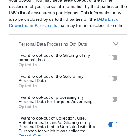
your opt-out. You may separately opt-out of the further
Ηρακλείου
.
disclosure of your personal information by third parties on the
IAB’s list of downstream participants. This information may
also be disclosed by us to third parties on the
IAB’s List of
CRETA
ΚΑΚΟΠΟΙΗΣΗ
ΣΚΥΛΟΙ
Downstream Participants
that may further disclose it to other
third parties.
Personal Data Processing Opt Outs
ΠΡΟΗΓΟΎΜΕΝΟ
I want to opt-out of the Sharing of my
personal data.
Σέρρες: Ελεύθερη με
Opted In
περιοριστικούς όρους η
43χρονη για τον θάνατο του
I want to opt-out of the Sale of my
Personal Data.
10χρονου
Opted In
28 Μαΐου, 2026
I want to opt-out of processing my
Personal Data for Targeted Advertising.
ΕΠΌΜΕΝΟ
Opted In
I want to opt-out of Collection, Use,
Δημοσκοπήσεις αξιοπιστίας
Retention, Sale, and/or Sharing of my
και… σκοπιμοτήτων
Personal Data that Is Unrelated with the
Purposes for which it was collected.
28 Μαΐου, 2026