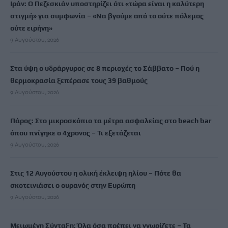
Ιράν: Ο Πεζεσκιάν υποστηρίζει ότι «τώρα είναι η καλύτερη
στιγμή» για συμφωνία – «Να βγούμε από το ούτε πόλεμος
ούτε ειρήνη»
9 Αυγούστου, 2026
Στα ύψη ο υδράργυρος σε 8 περιοχές το Σάββατο – Πού η
θερμοκρασία ξεπέρασε τους 39 βαθμούς
9 Αυγούστου, 2026
Πάρος: Στο μικροσκόπιο τα μέτρα ασφαλείας στο beach bar
όπου πνίγηκε ο 4χρονος – Τι εξετάζεται
9 Αυγούστου, 2026
Στις 12 Αυγούστου η ολική έκλειψη ηλίου – Πότε θα
σκοτεινιάσει ο ουρανός στην Ευρώπη
9 Αυγούστου, 2026
Μειωμένη Σύνταξη: Όλα όσα πρέπει να γνωρίζετε – Τα