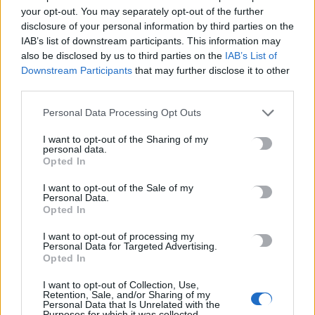
Το Αρκαλοχώρι γιόρτασε τον Προστάτη και Πολιούχο του
your opt-out. You may separately opt-out of the further
6 Αυγούστου, 2026
disclosure of your personal information by third parties on the
IAB’s list of downstream participants. This information may
also be disclosed by us to third parties on the
IAB’s List of
Παρατείνονται τα προληπτικά μέτρα στην Κρήτη για την
Downstream Participants
that may further disclose it to other
ευλογιά των αιγοπροβάτων
third parties.
6 Αυγούστου, 2026
Personal Data Processing Opt Outs
Έκτακτο επίδομα παιδιού: Ποιοι πάνε ταμείο
I want to opt-out of the Sharing of my
personal data.
6 Αυγούστου, 2026
Opted In
I want to opt-out of the Sale of my
ΟΠΕΚΑ: Νέα πληρωμή στις 7 Αυγούστου για τρίτεκνες και
Personal Data.
πολύτεκνες οικογένειες
Opted In
6 Αυγούστου, 2026
I want to opt-out of processing my
Personal Data for Targeted Advertising.
Opted In
TRENDING
I want to opt-out of Collection, Use,
Retention, Sale, and/or Sharing of my
Personal Data that Is Unrelated with the
#
ΚΑΡΤΑ ΑΓΡΟΤΗ
#
ΔΗΜΟΣ ΑΓΙΟΥ ΒΑΣΙΛΕΙΟΥ
#
ΚΑΤΑΨΥΚΤΗΣ
Purposes for which it was collected.