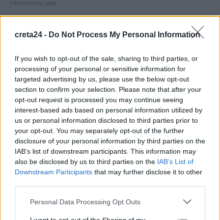
7 Αυγούστου, 2026
Ηράκλειο: Τα οικονομικά ανοίγματα και ο νέος Κώδικας
creta24 -
Do Not Process My Personal Information
Αυτοδιοίκησης οδηγούν σε συγχώνευση τις εταιρείες του
Δήμου
If you wish to opt-out of the sale, sharing to third parties, or
7 Αυγούστου, 2026
processing of your personal or sensitive information for
targeted advertising by us, please use the below opt-out
section to confirm your selection. Please note that after your
Μακελειό με 8 νεκρούς στην Ταϊλάνδη: Ο δράστης σκότωσε
opt-out request is processed you may continue seeing
αρχικά τον παππού και τη γιαγιά του και μετά πυροβόλησε
interest-based ads based on personal information utilized by
μαθητές
us or personal information disclosed to third parties prior to
7 Αυγούστου, 2026
your opt-out. You may separately opt-out of the further
disclosure of your personal information by third parties on the
IAB’s list of downstream participants. This information may
also be disclosed by us to third parties on the
IAB’s List of
TRENDING
Downstream Participants
that may further disclose it to other
third parties.
#
ΦΑΡΑΓΓΙ ΣΑΜΑΡΙΑΣ
#
ΝΙΚΟΣ ΚΑΛΟΓΕΡΗΣ
#
ΑΝΟΔΟΣ ΘΕΡΜΟΚΡΑΣΙΑΣ
#
ΘΑΛΑΣΣΑ
Personal Data Processing Opt Outs