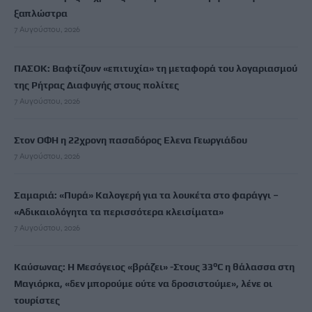
ξαπλώστρα
7 Αυγούστου, 2026
ΠΑΣΟΚ: Βαφτίζουν «επιτυχία» τη μεταφορά του λογαριασμού
της Ρήτρας Διαφυγής στους πολίτες
7 Αυγούστου, 2026
Στον ΟΦΗ η 22χρονη πασαδόρος Ελενα Γεωργιάδου
7 Αυγούστου, 2026
Σαμαριά: «Πυρά» Καλογερή για τα λουκέτα στο φαράγγι –
«Αδικαιολόγητα τα περισσότερα κλεισίματα»
7 Αυγούστου, 2026
Καύσωνας: Η Μεσόγειος «βράζει» -Στους 33°C η θάλασσα στη
Μαγιόρκα, «δεν μπορούμε ούτε να δροσιστούμε», λένε οι
τουρίστες