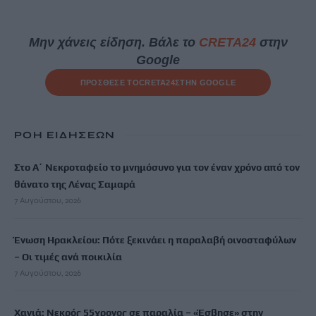
Μην χάνεις είδηση. Βάλε το
CRETA24
στην
Google
ΠΡΟΣΘΕΣΕ ΤΟ
CRETA24
ΣΤΗΝ GOOGLE
ΡΟΗ ΕΙΔΗΣΕΩΝ
Στο Α΄ Νεκροταφείο το μνημόσυνο για τον έναν χρόνο από τον
θάνατο της Λένας Σαμαρά
7 Αυγούστου, 2026
Ένωση Ηρακλείου: Πότε ξεκινάει η παραλαβή οινοσταφύλων
– Οι τιμές ανά ποικιλία
7 Αυγούστου, 2026
Χανιά: Νεκρός 55χρονος σε παραλία – «Έσβησε» στην