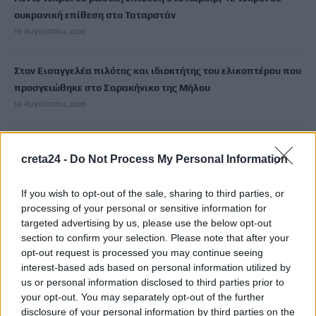
ουκρανική επίθεση στο Ταταρστάν
10 Αυγούστου, 2026
Στον Εισαγγελέα πιλότος και ιδιοκτήτης του ελικοπτέρου που
προσγειώθηκε στο Σαρακήνικο της Μήλου
10 Αυγούστου, 2026
Ηράκλειο: Τι είναι και για ποιο λόγο έχουν τοποθετηθεί τα
creta24 -
Do Not Process My Personal Information
μικρά φωτοβολταϊκά έξω από σχολεία
10 Αυγούστου, 2026
If you wish to opt-out of the sale, sharing to third parties, or
processing of your personal or sensitive information for
ΑΑΔΕ: Ποιες μεταφορές χρημάτων με IRIS βάζει στο
targeted advertising by us, please use the below opt-out
στόχαστρο και γιατί
section to confirm your selection. Please note that after your
10 Αυγούστου, 2026
opt-out request is processed you may continue seeing
interest-based ads based on personal information utilized by
us or personal information disclosed to third parties prior to
Ολυμπιακός: Πέταξαν για Ολλανδία οι «ερυθρόλευκοι»
your opt-out. You may separately opt-out of the further
-Κανονικά στην αποστολή ο Έσε
disclosure of your personal information by third parties on the