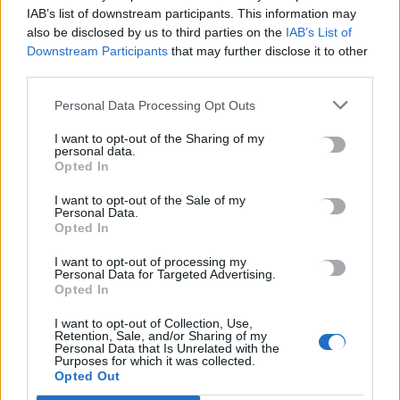
10 Αυγούστου, 2026
IAB’s list of downstream participants. This information may
also be disclosed by us to third parties on the
IAB’s List of
Downstream Participants
that may further disclose it to other
Συναγερμός στην Αγία Ρουμέλη: Εσπευσμένη διακομιδή
third parties.
54χρονου με σκάφος του Λιμενικού
10 Αυγούστου, 2026
Personal Data Processing Opt Outs
I want to opt-out of the Sharing of my
personal data.
Opted In
TRENDING
I want to opt-out of the Sale of my
#
ΟΦΗ
#
ΕΙΣΙΤΗΡΙΑ ΔΙΑΡΚΕΙΑΣ
#
ΒΕΝΕΤΙΑ
Personal Data.
#
ΦΕΣΤΙΒΑΛ ΚΙΝΗΜΑΤΟΓΡΑΦΟΥ
Opted In
I want to opt-out of processing my
Personal Data for Targeted Advertising.
Opted In
I want to opt-out of Collection, Use,
ΣΧΕΤΙΚΆ ΆΡΘΡΑ
Retention, Sale, and/or Sharing of my
Personal Data that Is Unrelated with the
Purposes for which it was collected.
Opted Out