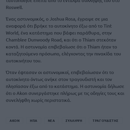
ταυτοποίησε έπειτα από το ένταλμα σύλληψής του στο
Roswell.
Ένας αστυνομικός, ο Joshua Rosa, έγραψε σε μια
αναφορά ότι βρήκε το αυτοκίνητο έξω από το Tint
World, ένα κατάστημα που βάφει παράθυρα, στην
Chamblee Dunwoody Road, και ότι ο Thiam στεκόταν
κοντά. Η αστυνομία επιβεβαίωσε ότι ο Thiam ήταν το
καταζητούμενο πρόσωπο, ελέγχοντας την πινακίδα του
αυτοκινήτου του.
Όταν έφτασαν οι αστυνομικοί, επιβεβαίωσαν ότι το
αυτοκίνητο όντως ανήκε στον τραγουδιστή και τον
πλησίασαν έξω από το κατάστημα. Η αστυνομία δήλωσε
ότι ο Akon συνεργάστηκε πλήρως με τις οδηγίες τους και
συνελήφθη χωρίς περιστατικά.
AKON
ΗΠΑ
ΝΕΑ
ΣΥΛΛΗΨΗ
ΤΡΑΓΟΥΔΙΣΤΗΣ