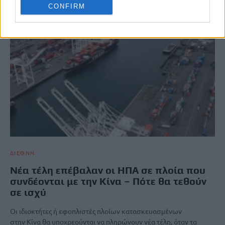
CONFIRM
ΔΙΕΘΝΗ
Νέα τέλη επέβαλαν οι ΗΠΑ σε πλοία που
συνδέονται με την Κίνα – Πότε θα τεθούν
σε ισχύ
Οι ιδιοκτήτες ή εφοπλιστές πλοίων κατασκευασμένων
στην Κίνα θα υποχρεούνται να πληρώνουν νέα τέλη, όταν τα