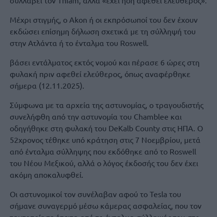
συλλάβει τον Thiam, αλλά «έχει ήδη αφεθεί ελεύθερος».
Μέχρι στιγμής, ο Akon ή οι εκπρόσωποί του δεν έχουν
εκδώσει επίσημη δήλωση σχετικά με τη σύλληψή του
στην Ατλάντα ή το ένταλμα του Roswell.
βάσει εντάλματος εκτός νομού και πέρασε 6 ώρες στη
φυλακή πριν αφεθεί ελεύθερος, όπως αναφέρθηκε
σήμερα (12.11.2025).
Σύμφωνα με τα αρχεία της αστυνομίας, ο τραγουδιστής
συνελήφθη από την αστυνομία του Chamblee και
οδηγήθηκε στη φυλακή του DeKalb County στις ΗΠΑ. Ο
52χρονος τέθηκε υπό κράτηση στις 7 Νοεμβρίου, μετά
από ένταλμα σύλληψης που εκδόθηκε από το Roswell
του Νέου Μεξικού, αλλά ο λόγος έκδοσής του δεν έχει
ακόμη αποκαλυφθεί.
Οι αστυνομικοί τον συνέλαβαν αφού το Tesla του
σήμανε συναγερμό μέσω κάμερας ασφαλείας, που τον