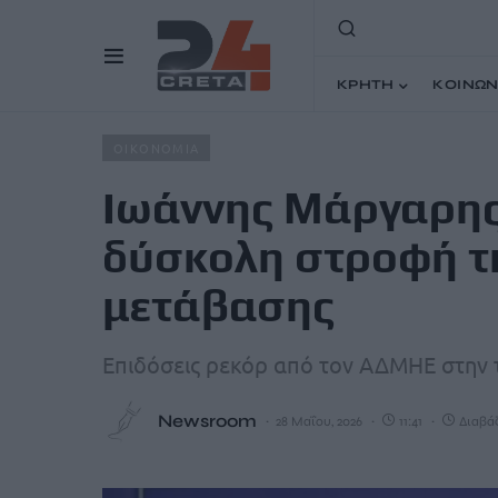
ΚΡΗΤΗ
ΚΟΙΝΩΝ
Home
Άρθρα
Ιωάννης Μάργαρης (ΑΔΜΗΕ): Η Ελλάδα σ
ΟΙΚΟΝΟΜΙΑ
Ιωάννης Μάργαρης
δύσκολη στροφή τ
μετάβασης
Επιδόσεις ρεκόρ από τον ΑΔΜΗΕ στην 
Newsroom
28 Μαΐου, 2026
11:41
Διαβάζ