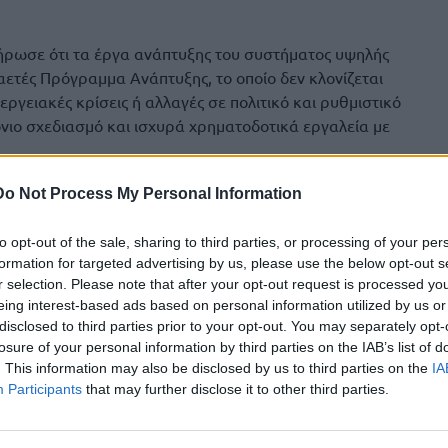
ήρωσε ότι τα έργα ανάπτυξης του συστήματος υψηλής
ετές Πρόγραμμα Ανάπτυξης, το οποίο δεν κλονίζεται
εργειακές κρίσεις ή αλλαγές σε πολιτικό και ρυθμιστικό
νιο σχεδιασμό και ισχυρά χρηματοδοτικά εργαλεία με
χειριστής έχει πετύχει υψηλές επιδόσεις αναφορικά με την
Do Not Process My Personal Information
υ, επισημαίνοντας ότι έχει καταφέρει να αναπτύξει το
ορα από σχεδόν όλους τους Ευρωπαίους διαχειριστές. «Αν
to opt-out of the sale, sharing to third parties, or processing of your per
λαια και τη βιομηχανική ιστορία της Ελλάδας με χώρες όπως
formation for targeted advertising by us, please use the below opt-out s
εις που έχουμε ήδη υλοποιήσει και σχεδιάσει αποτελούν
r selection. Please note that after your opt-out request is processed y
eing interest-based ads based on personal information utilized by us or
ακτηριστικά.
disclosed to third parties prior to your opt-out. You may separately opt-
losure of your personal information by third parties on the IAB’s list of
ισε ότι, παρά τις δυσκολίες και τις αβεβαιότητες σε
. This information may also be disclosed by us to third parties on the
IA
ι τρόπους να εξασφαλίζει τον έγκαιρο προγραμματισμό και
Participants
that may further disclose it to other third parties.
ενος αποτελεσματικά στη διεθνή αγορά προϊόντων και
ιακή βάση του Διαχειριστή σήμερα αγγίζει τα 3,3 δισ. ευρώ
ης μετοχικού κεφαλαίου – αναμένεται να υπερδιπλασιαστεί