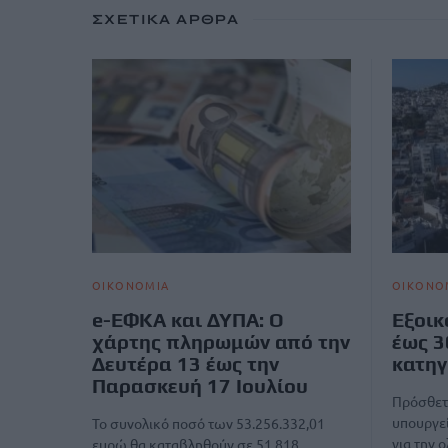
ΣΧΕΤΙΚΆ ΆΡΘΡΑ
ΟΙΚΟΝΟΜΙΑ
ΟΙΚΟΝΟ
e-ΕΦΚΑ και ΔΥΠΑ: Ο
Εξοικ
χάρτης πληρωμών από την
έως 3
Δευτέρα 13 έως την
κατηγ
Παρασκευή 17 Ιουλίου
Πρόσθετ
υπουργεί
Το συνολικό ποσό των 53.256.332,01
για την
ευρώ θα καταβληθούν σε 51.818