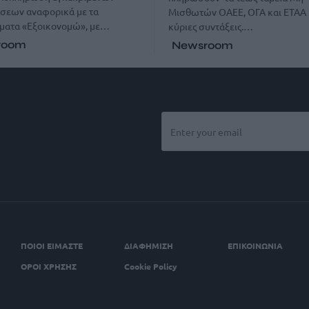
σεων αναφορικά με τα
Μισθωτών ΟΑΕΕ, ΟΓΑ και ΕΤΑΑ 
ματα «Εξοικονομώ», με…
κύριες συντάξεις.…
room
Newsroom
ΠΟΙΟΙ ΕΙΜΑΣΤΕ
ΔΙΑΦΗΜΙΣΗ
ΕΠΙΚΟΙΝΩΝΙΑ
ΟΡΟΙ ΧΡΗΣΗΣ
Cookie Policy