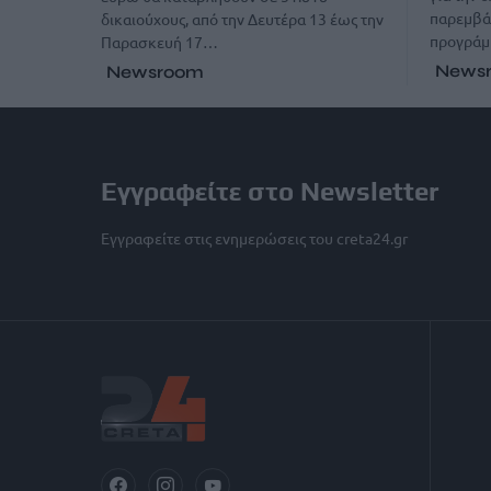
παρεμβά
δικαιούχους, από την Δευτέρα 13 έως την
προγράμ
Παρασκευή 17…
News
Newsroom
Εγγραφείτε στο Newsletter
Εγγραφείτε στις ενημερώσεις του creta24.gr