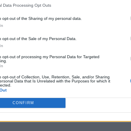
l Data Processing Opt Outs
ες αποθήκευσης, οι οποίες είναι απαραίτητες «για μια
o opt-out of the Sharing of my personal data.
ητότητα», στην οποία οι επενδύσεις σε ΑΠΕ θα είναι όσο το
In
o opt-out of the Sale of my Personal Data.
χαρακτήρισε τον ΑΔΜΗΕ – όπως και τον ρόλο των
In
άς γενικότερα– ως βραχίονα εξωτερικής πολιτικής. «Οι
to opt-out of processing my Personal Data for Targeted
ρώπη αποτελούν κρίσιμες υποδομές που λειαίνουν τις
ing.
ς περιβάλλον» υπογράμμισε, αναλύοντας το δίκτυο των
In
 διεθνών διασυνδέσεων της Ελλάδας με τις γειτονικές
o opt-out of Collection, Use, Retention, Sale, and/or Sharing
πως η δεύτερη διασύνδεση με την Ιταλία, καθώς και τα
ersonal Data that Is Unrelated with the Purposes for which it
lected.
ι ο Διαχειριστής στην Ανατολική Μεσόγειο.
Out
είναι ο μόνος τρόπος για να ενοποιηθούν πραγματικά οι
CONFIRM
ύν οι τιμές και να υπάρξει αλληλεγγύη, καταλήγοντας ότι
ντα διαθέσιμοι και για τον λόγο αυτό οι διασυνδέσεις θα
 οφελών της πράσινης ενέργειας.