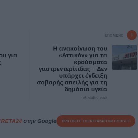
ΕΠΌΜΕΝΟ
Η ανακοίνωση του
ου για
«Αττικόν» για τα
ς
κρούσματα
γαστρεντερίτιδας – Δεν
υπάρχει ένδειξη
σοβαρής απειλής για τη
δημόσια υγεία
28 Μαΐου, 2026
CRETA24
στην Google
ΠΡΟΣΘΕΣΕ ΤΟ
CRETA24
ΣΤΗΝ GOOGLE