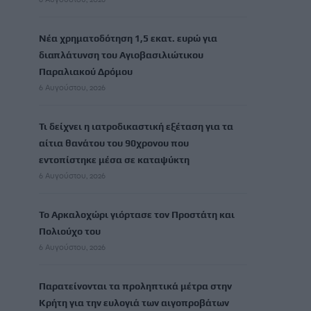
Νέα χρηματοδότηση 1,5 εκατ. ευρώ για
διαπλάτυνση του Αγιοβασιλιώτικου
Παραλιακού Δρόμου
6 Αυγούστου, 2026
Τι δείχνει η ιατροδικαστική εξέταση για τα
αίτια θανάτου του 90χρονου που
εντοπίστηκε μέσα σε καταψύκτη
6 Αυγούστου, 2026
Το Αρκαλοχώρι γιόρτασε τον Προστάτη και
Πολιούχο του
6 Αυγούστου, 2026
Παρατείνονται τα προληπτικά μέτρα στην
Κρήτη για την ευλογιά των αιγοπροβάτων