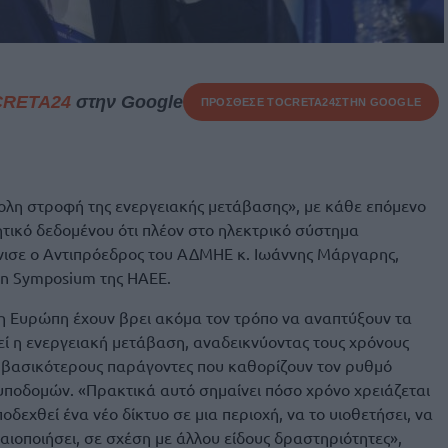
CRETA24
στην Google
ΠΡΟΣΘΕΣΕ ΤΟ
CRETA24
ΣΤΗΝ GOOGLE
ολη στροφή της ενεργειακής μετάβασης», με κάθε επόμενο
τητικό δεδομένου ότι πλέον στο ηλεκτρικό σύστημα
νισε ο Αντιπρόεδρος του ΑΔΜΗΕ κ. Ιωάννης Μάργαρης,
ion Symposium της HAEE.
 η Ευρώπη έχουν βρει ακόμα τον τρόπο να αναπτύξουν τα
τεί η ενεργειακή μετάβαση, αναδεικνύοντας τους χρόνους
 βασικότερους παράγοντες που καθορίζουν τον ρυθμό
υποδομών. «Πρακτικά αυτό σημαίνει πόσο χρόνο χρειάζεται
δεχθεί ένα νέο δίκτυο σε μια περιοχή, να το υιοθετήσει, να
ραιοποιήσει, σε σχέση με άλλου είδους δραστηριότητες»,