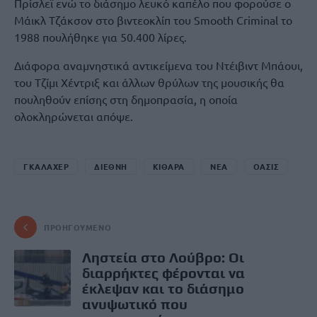
Πρίσλεϊ ενώ το διάσημο λευκό καπέλο που φορούσε ο
Μάικλ Τζάκσον στο βιντεοκλίπ του Smooth Criminal το
1988 πουλήθηκε για 50.400 λίρες.
Διάφορα αναμνηστικά αντικείμενα του Ντέιβιντ Μπάουι,
του Τζίμι Χέντριξ και άλλων θρύλων της μουσικής θα
πουληθούν επίσης στη δημοπρασία, η οποία
ολοκληρώνεται απόψε.
ΓΚΑΛΑΧΕΡ
ΔΙΕΘΝΗ
ΚΙΘΑΡΑ
ΝΕΑ
ΟΑΣΙΣ
ΠΡΟΗΓΟΎΜΕΝΟ
Ληστεία στο Λούβρο: Οι
διαρρήκτες φέρονται να
έκλεψαν και το διάσημο
ανυψωτικό που