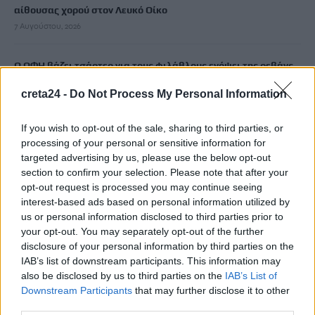
αίθουσας χορού στον Λευκό Οίκο
7 Αυγούστου, 2026
Ο ΟΦΗ βάζει τσάρτερ για τους φιλάθλους ενόψει της ρεβάνς
των playoffs του Europa League
creta24 -
Do Not Process My Personal Information
7 Αυγούστου, 2026
If you wish to opt-out of the sale, sharing to third parties, or
Δυστύχημα στις Σέρρες: «Δεν υπήρχε χρόνος για αντίδραση»,
processing of your personal or sensitive information for
λέει ο οδηγός του φορτηγού
targeted advertising by us, please use the below opt-out
7 Αυγούστου, 2026
section to confirm your selection. Please note that after your
opt-out request is processed you may continue seeing
interest-based ads based on personal information utilized by
Κρίση στη Θέουτα: Ισπανικό τελεσίγραφο στην Ιταλία για
us or personal information disclosed to third parties prior to
άρση των ελέγχων στα σύνορα
your opt-out. You may separately opt-out of the further
7 Αυγούστου, 2026
disclosure of your personal information by third parties on the
IAB’s list of downstream participants. This information may
also be disclosed by us to third parties on the
IAB’s List of
Πώς να μη σας τσιμπάνε τα κουνούπια: Τι προτείνουν οι
Downstream Participants
that may further disclose it to other
ειδικοί
third parties.