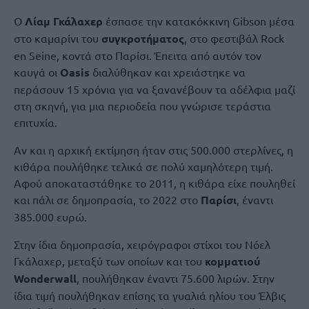
O
Λίαμ Γκάλαχερ
έσπασε την κατακόκκινη Gibson μέσα
στο καμαρίνι του
συγκροτήματος
, στο φεστιβάλ Rock
en Seine, κοντά στο Παρίσι. Έπειτα από αυτόν τον
καυγά οι
Oasis
διαλύθηκαν και χρειάστηκε να
περάσουν 15 χρόνια για να ξανανέβουν τα αδέλφια μαζί
στη σκηνή, για μια περιοδεία που γνώρισε τεράστια
επιτυχία.
Αν και η αρχική εκτίμηση ήταν στις 500.000 στερλίνες, η
κιθάρα πουλήθηκε τελικά σε πολύ χαμηλότερη τιμή.
Αφού αποκαταστάθηκε το 2011, η κιθάρα είχε πουληθεί
και πάλι σε δημοπρασία, το 2022 στο
Παρίσι
, έναντι
385.000 ευρώ.
Στην ίδια δημοπρασία, χειρόγραφοι στίχοι του Νόελ
Γκάλαχερ, μεταξύ των οποίων και του
κομματιού
Wonderwall
, πουλήθηκαν έναντι 75.600 λιρών. Στην
ίδια τιμή πουλήθηκαν επίσης τα γυαλιά ηλίου του Έλβις