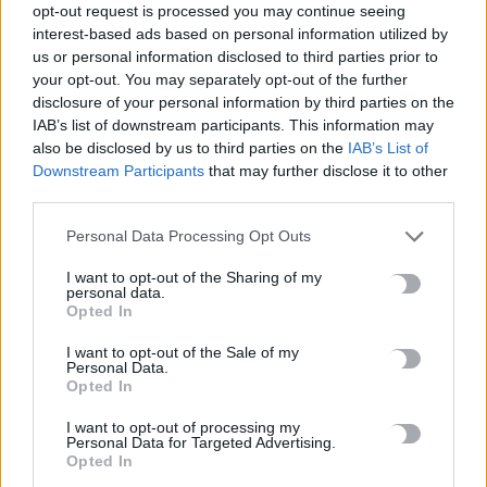
βετεράνο
opt-out request is processed you may continue seeing
7 Αυγούστου, 2026
interest-based ads based on personal information utilized by
us or personal information disclosed to third parties prior to
your opt-out. You may separately opt-out of the further
Σοβαρή καταγγελία: Τουρίστας στην Κρήτη επιχείρησε να
disclosure of your personal information by third parties on the
χρηματίσει υπάλληλο για να του επιτρέψει να ασελγήσει σε
IAB’s list of downstream participants. This information may
ανήλικη
also be disclosed by us to third parties on the
IAB’s List of
7 Αυγούστου, 2026
Downstream Participants
that may further disclose it to other
third parties.
Επτά στα 10 κτήρια κρίθηκαν μη κατοικήσιμα ή επικίνδυνα
Personal Data Processing Opt Outs
μετά τις αυτοψίες στη Δυτ. Αττική
I want to opt-out of the Sharing of my
7 Αυγούστου, 2026
personal data.
Opted In
Στον «πάγο» η μελέτη πυροπροστασίας του Φοινικόδασους
I want to opt-out of the Sale of my
του Πρέβελη
Personal Data.
Opted In
7 Αυγούστου, 2026
I want to opt-out of processing my
Personal Data for Targeted Advertising.
Σαουδική Αραβία, Τουρκία και Πακιστάν υπέγραψαν
Opted In
συμφωνία αμυντικής συνεργασίας