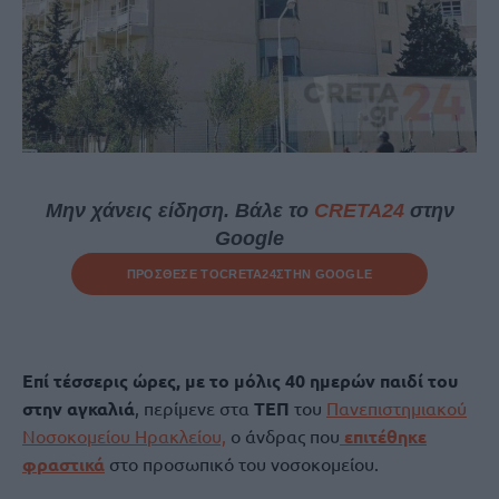
Μην χάνεις είδηση. Βάλε το
CRETA24
στην
Google
ΠΡΟΣΘΕΣΕ ΤΟ
CRETA24
ΣΤΗΝ GOOGLE
Επί τέσσερις ώρες, με το μόλις 40 ημερών παιδί του
στην αγκαλιά
, περίμενε στα
ΤΕΠ
του
Πανεπιστημιακού
Νοσοκομείου Ηρακλείου,
ο άνδρας που
επιτέθηκε
φραστικά
στο προσωπικό του νοσοκομείου.