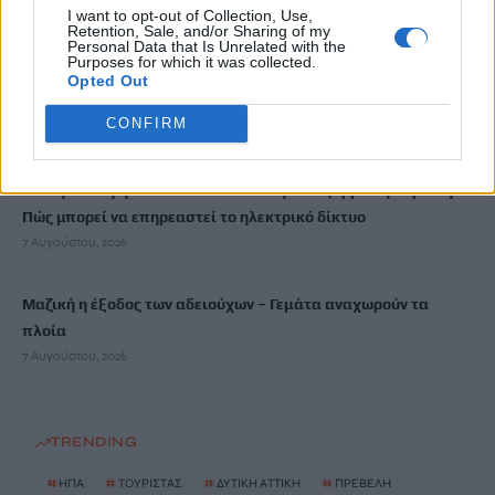
I want to opt-out of Collection, Use,
7 Αυγούστου, 2026
Retention, Sale, and/or Sharing of my
Personal Data that Is Unrelated with the
Purposes for which it was collected.
Μύκητας-«εισβολέας» προκαλεί σοβαρές λοιμώξεις και είναι
Opted Out
ανθεκτικός στα φάρμακα – Ανησυχία στις ΗΠΑ
CONFIRM
7 Αυγούστου, 2026
Ολική έκλειψη Ηλίου: Σε κατάσταση συναγερμού η Ευρώπη –
Πώς μπορεί να επηρεαστεί το ηλεκτρικό δίκτυο
7 Αυγούστου, 2026
Μαζική η έξοδος των αδειούχων – Γεμάτα αναχωρούν τα
πλοία
7 Αυγούστου, 2026
TRENDING
#
ΗΠΑ
#
ΤΟΥΡΙΣΤΑΣ
#
ΔΥΤΙΚΗ ΑΤΤΙΚΗ
#
ΠΡΕΒΕΛΗ