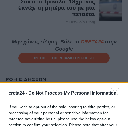
Σοκ στα Τρίκαλα: 18χρονος
έπνιξε τη μητέρα του με μία
πετσέτα
21 Οκτωβρίου, 2025
Μην χάνεις είδηση. Βάλε το
CRETA24
στην
Google
ΠΡΟΣΘΕΣΕ ΤΟ
CRETA24
ΣΤΗΝ GOOGLE
ΡΟΗ ΕΙΔΗΣΕΩΝ
Ελένη Βουλγαράκη για τις φήμες χωρισμού με τον Φώτη
creta24 -
Do Not Process My Personal Information
Ιωαννίδη: «Θα γίνετε ρόμπα»
7 Αυγούστου, 2026
If you wish to opt-out of the sale, sharing to third parties, or
processing of your personal or sensitive information for
targeted advertising by us, please use the below opt-out
ΗΠΑ: 15χρονος ντυμένος κλόουν φέρεται να σκότωσε 78χρονο
section to confirm your selection. Please note that after your