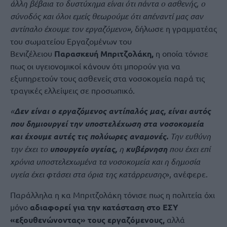
άλλη βέβαια το δυστύχημα είναι ότι πάντα ο ασθενής, ο
σύνοδός και όλοι εμείς θεωρούμε ότι απέναντί μας σαν
αντίπαλο έχουμε τον εργαζόμενο»,
δήλωσε η γραμματέας
του σωματείου Εργαζομένων του
Βενιζέλειου
Παρασκευή Μπριτζολάκη,
η οποία τόνισε
πως οι υγειονομικοί κάνουν ότι μπορούν για να
εξυπηρετούν τους ασθενείς στα νοσοκομεία παρά τις
τραγικές ελλείψεις σε προσωπικό.
«
Δεν είναι ο εργαζόμενος αντίπαλός μας, είναι αυτός
που δημιουργεί την υποστελέχωση στα νοσοκομεία
και έχουμε αυτές τις πολύωρες αναμονές.
Την ευθύνη
την έχει το
υπουργείο υγείας,
η
κυβέρνηση
που έχει επί
χρόνια υποστελεχωμένα τα νοσοκομεία και η δημοσία
υγεία έχει φτάσει στα όρια της κατάρρευσης
», ανέφερε.
Παράλληλα η κα Μπριτζολάκη τόνισε πως η πολιτεία όχι
μόνο
αδιαφορεί για την κατάσταση στο ΕΣΥ
«εξουθενώνοντας» τους εργαζόμενους,
αλλά