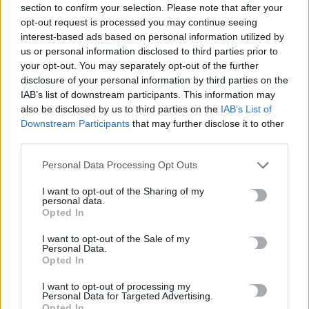
section to confirm your selection. Please note that after your
6 Αυγούστου, 2026
opt-out request is processed you may continue seeing
interest-based ads based on personal information utilized by
us or personal information disclosed to third parties prior to
Τι δείχνει η ιατροδικαστική εξέταση για τα αίτια θανάτου του
your opt-out. You may separately opt-out of the further
90χρονου που εντοπίστηκε μέσα σε καταψύκτη
disclosure of your personal information by third parties on the
6 Αυγούστου, 2026
IAB’s list of downstream participants. This information may
also be disclosed by us to third parties on the
IAB’s List of
Downstream Participants
that may further disclose it to other
Το Αρκαλοχώρι γιόρτασε τον Προστάτη και Πολιούχο του
third parties.
6 Αυγούστου, 2026
Personal Data Processing Opt Outs
Παρατείνονται τα προληπτικά μέτρα στην Κρήτη για την
I want to opt-out of the Sharing of my
ευλογιά των αιγοπροβάτων
personal data.
6 Αυγούστου, 2026
Opted In
I want to opt-out of the Sale of my
Personal Data.
Έκτακτο επίδομα παιδιού: Ποιοι πάνε ταμείο
Opted In
6 Αυγούστου, 2026
I want to opt-out of processing my
Personal Data for Targeted Advertising.
Opted In