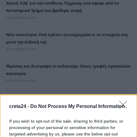
Χανιά: ΕΔΕ για την υπόθεση 75χρονης που έφυγε από το
Αστυνομικό Τμήμα και βρέθηκε νεκρή
7 Αυγούστου, 2026
Νέα ταυτότητα: Πού πρέπει να ενημερώσετε τα στοιχεία σας
μετά την έκδοσή της
6 Αυγούστου, 2026
Ιδρώτας και διατροφή το καλοκαίρι: Ποιες τροφές προκαλούν
κακοσμία
6 Αυγούστου, 2026
Κάρτα Αγρότη: Τι αλλάζει από 28 Αυγούστου για τις
χρηματοδοτήσεις
creta24 -
Do Not Process My Personal Information
6 Αυγούστου, 2026
If you wish to opt-out of the sale, sharing to third parties, or
processing of your personal or sensitive information for
Νέα χρηματοδότηση 1,5 εκατ. ευρώ για διαπλάτυνση του
targeted advertising by us, please use the below opt-out
Αγιοβασιλιώτικου Παραλιακού Δρόμου