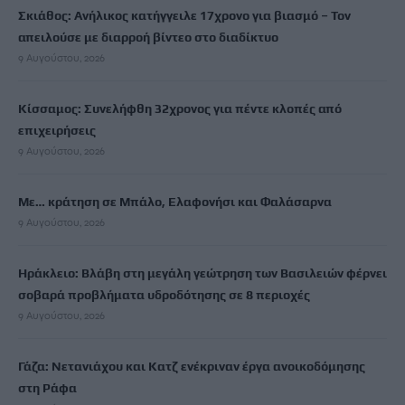
Σκιάθος: Ανήλικος κατήγγειλε 17χρονο για βιασμό – Τον
απειλούσε με διαρροή βίντεο στο διαδίκτυο
9 Αυγούστου, 2026
Κίσσαμος: Συνελήφθη 32χρονος για πέντε κλοπές από
επιχειρήσεις
9 Αυγούστου, 2026
Με… κράτηση σε Μπάλο, Ελαφονήσι και Φαλάσαρνα
9 Αυγούστου, 2026
Ηράκλειο: Βλάβη στη μεγάλη γεώτρηση των Βασιλειών φέρνει
σοβαρά προβλήματα υδροδότησης σε 8 περιοχές
9 Αυγούστου, 2026
Γάζα: Νετανιάχου και Κατζ ενέκριναν έργα ανοικοδόμησης
στη Ράφα