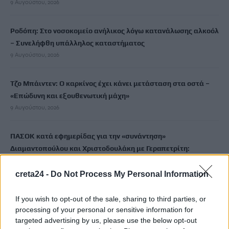
9 Αυγούστου, 2026
Ροδόπη: Στο νοσοκομείο ανήλικος λόγω κατανάλωσης αλκοόλ
– Συνελήφθη υπάλληλος καταστήματος
9 Αυγούστου, 2026
Τζο Μπάιντεν: Ο καρκίνος έχει κάνει μετάσταση στα οστά –
«Επώδυνη και εξουθενωτική μάχη»
9 Αυγούστου, 2026
ΠΑΣΟΚ κατά εφημερίδας για την «συνάντηση»
Διαμαντοπούλου και Χριστοδουλάκη με Γεραπετρίτη:
«Φαντασιόπληκτο ρεπορτάζ»
9 Αυγούστου, 2026
creta24 -
Do Not Process My Personal Information
If you wish to opt-out of the sale, sharing to third parties, or
Νέα μελέτη ρίχνει φως στο μυστήριο του «Καταρράκτη του
processing of your personal or sensitive information for
Αίματος» στην Ανταρκτική
targeted advertising by us, please use the below opt-out
9 Αυγούστου, 2026