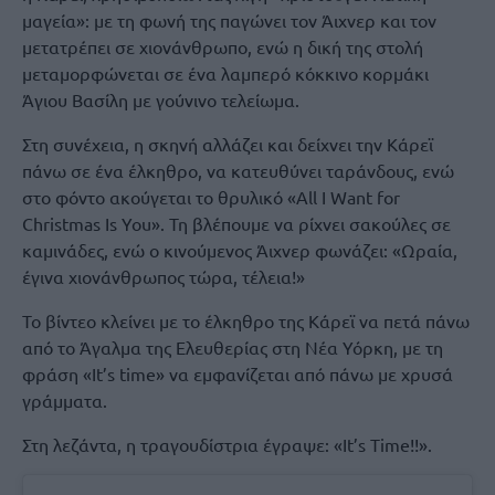
μαγεία»: με τη φωνή της παγώνει τον Άιχνερ και τον
μετατρέπει σε χιονάνθρωπο, ενώ η δική της στολή
μεταμορφώνεται σε ένα λαμπερό κόκκινο κορμάκι
Άγιου Βασίλη με γούνινο τελείωμα.
Στη συνέχεια, η σκηνή αλλάζει και δείχνει την Κάρεϊ
πάνω σε ένα έλκηθρο, να κατευθύνει ταράνδους, ενώ
στο φόντο ακούγεται το θρυλικό «All I Want for
Christmas Is You». Τη βλέπουμε να ρίχνει σακούλες σε
καμινάδες, ενώ ο κινούμενος Άιχνερ φωνάζει: «Ωραία,
έγινα χιονάνθρωπος τώρα, τέλεια!»
Το βίντεο κλείνει με το έλκηθρο της Κάρεϊ να πετά πάνω
από το Άγαλμα της Ελευθερίας στη Νέα Υόρκη, με τη
φράση «It’s time» να εμφανίζεται από πάνω με χρυσά
γράμματα.
Στη λεζάντα, η τραγουδίστρια έγραψε: «It’s Time!!».