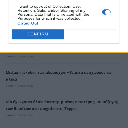
I want to opt-out of Collection, Use,
Retention, Sale, and/or Sharing of my
Μύκητας-«εισβολέας» προκαλεί σοβαρές λοιμώξεις και είναι
Personal Data that Is Unrelated with the
Purposes for which it was collected.
ανθεκτικός στα φάρμακα – Ανησυχία στις ΗΠΑ
Opted Out
7 Αυγούστου, 2026
CONFIRM
Ολική έκλειψη Ηλίου: Σε κατάσταση συναγερμού η Ευρώπη –
Πώς μπορεί να επηρεαστεί το ηλεκτρικό δίκτυο
7 Αυγούστου, 2026
Μαζική η έξοδος των αδειούχων – Γεμάτα αναχωρούν τα
πλοία
7 Αυγούστου, 2026
«Τα έχω χάσει όλα»: Συντετριμμένος ο πατέρας και σύζυγος
των θυμάτων στο τροχαίο στις Σέρρες
7 Αυγούστου, 2026