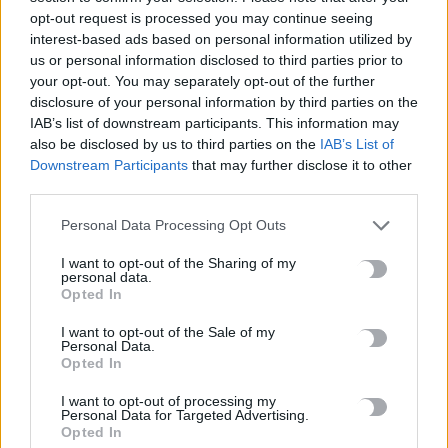
7 Αυγούστου, 2026
opt-out request is processed you may continue seeing
interest-based ads based on personal information utilized by
Σοβαρή καταγγελία: Τουρίστας στην Κρήτη επιχείρησε να
us or personal information disclosed to third parties prior to
your opt-out. You may separately opt-out of the further
χρηματίσει υπάλληλο για να του επιτρέψει να ασελγήσει σε
disclosure of your personal information by third parties on the
ανήλικη
IAB’s list of downstream participants. This information may
7 Αυγούστου, 2026
also be disclosed by us to third parties on the
IAB’s List of
Downstream Participants
that may further disclose it to other
third parties.
Επτά στα 10 κτήρια κρίθηκαν μη κατοικήσιμα ή επικίνδυνα
μετά τις αυτοψίες στη Δυτ. Αττική
Personal Data Processing Opt Outs
7 Αυγούστου, 2026
I want to opt-out of the Sharing of my
personal data.
Στον «πάγο» η μελέτη πυροπροστασίας του Φοινικόδασους
Opted In
του Πρέβελη
I want to opt-out of the Sale of my
7 Αυγούστου, 2026
Personal Data.
Opted In
Σαουδική Αραβία, Τουρκία και Πακιστάν υπέγραψαν
I want to opt-out of processing my
Personal Data for Targeted Advertising.
συμφωνία αμυντικής συνεργασίας
Opted In
7 Αυγούστου, 2026