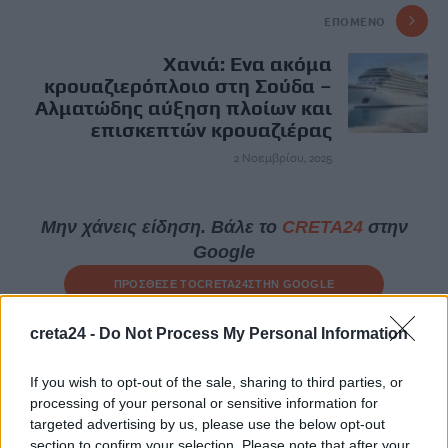
ΕΠΌΜΕΝΟ
Χανιά: Ενα ακόμα
κρουαζιερόπλοιο στη Σούδα –
Αλματώδης αύξηση πλοίων και
επισκεπτών κρουαζιέρας
2 Νοεμβρίου, 2025
Μην χάνεις είδηση. Βάλε το
CRETA24
στην
Google
ΠΡΟΣΘΕΣΕ ΤΟ
CRETA24
ΣΤΗΝ GOOGLE
creta24 -
Do Not Process My Personal Information
ΡΟΗ ΕΙΔΗΣΕΩΝ
If you wish to opt-out of the sale, sharing to third parties, or
processing of your personal or sensitive information for
ΗΠΑ: 15χρονος ντυμένος κλόουν φέρεται να σκότωσε 78χρονο
targeted advertising by us, please use the below opt-out
βετεράνο
section to confirm your selection. Please note that after your