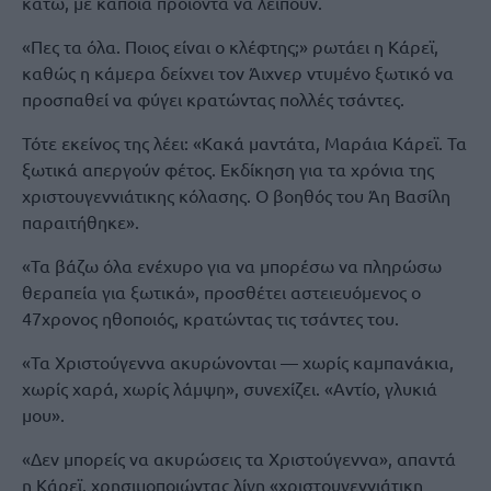
κάτω, με κάποια προϊόντα να λείπουν.
«Πες τα όλα. Ποιος είναι ο κλέφτης;» ρωτάει η Κάρεϊ,
καθώς η κάμερα δείχνει τον Άιχνερ ντυμένο ξωτικό να
προσπαθεί να φύγει κρατώντας πολλές τσάντες.
Τότε εκείνος της λέει: «Κακά μαντάτα, Μαράια Κάρεϊ. Τα
ξωτικά απεργούν φέτος. Εκδίκηση για τα χρόνια της
χριστουγεννιάτικης κόλασης. Ο βοηθός του Άη Βασίλη
παραιτήθηκε».
«Τα βάζω όλα ενέχυρο για να μπορέσω να πληρώσω
θεραπεία για ξωτικά», προσθέτει αστειευόμενος ο
47χρονος ηθοποιός, κρατώντας τις τσάντες του.
«Τα Χριστούγεννα ακυρώνονται — χωρίς καμπανάκια,
χωρίς χαρά, χωρίς λάμψη», συνεχίζει. «Αντίο, γλυκιά
μου».
«Δεν μπορείς να ακυρώσεις τα Χριστούγεννα», απαντά
η Κάρεϊ, χρησιμοποιώντας λίγη «χριστουγεννιάτικη