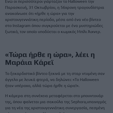
Ενώ οι περισσότεροι γιόρταζαν το Halloween την
Παρασκευή, 31 Οκτωβρίου, η 56χρονη τραγουδίστρια
ανακοίνωσε ότι «ήρθε η ώρα» για την
χριστουγεννιάτικη περίοδο, μέσα από ένα νέο βίντεο
στο Instagram όπου συγκρούεται με ένα μυστηριώδες
ξωτικό, τον οποίο υποδύεται ο κωμικός Μπίλι Άιχνερ.
«Τώρα ήρθε η ώρα», λέει η
Μαράια Κάρεϊ
Το ξεκαρδιστικό βίντεο ξεκινά με τη σταρ ντυμένη σαν
άγγελο με λευκά φτερά, να δηλώνει: «Το Halloween
ήταν υπέροχο, αλλά τώρα ήρθε η ώρα!».
Η κάμερα στη συνέχεια μεταφέρεται στο μπουντουάρ
της, όπου φαίνεται μια σακούλα της Sephora,υπαινιγμός
για τη νέα της χριστουγεννιάτικη συνεργασία, πεσμένη