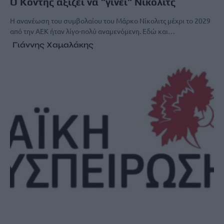
O Κόντης αξίζει να ”γίνει” Νίκολιτς
Η ανανέωση του συμβολαίου του Μάρκο Νίκολιτς μέχρι το 2029
από την ΑΕΚ ήταν λίγο-πολύ αναμενόμενη. Εδώ και…
Γιάννης Χαμαλάκης