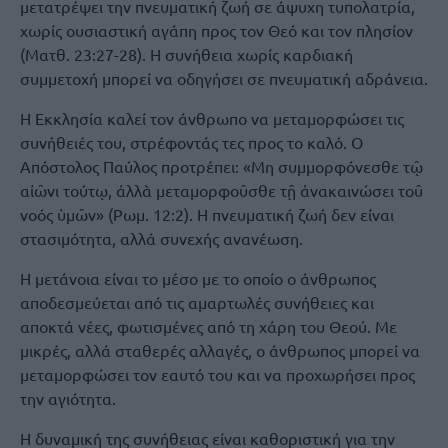
μετατρέψει την πνευματική ζωή σε άψυχη τυπολατρία,
χωρίς ουσιαστική αγάπη προς τον Θεό και τον πλησίον
(Ματθ. 23:27-28). Η συνήθεια χωρίς καρδιακή
συμμετοχή μπορεί να οδηγήσει σε πνευματική αδράνεια.
Η Εκκλησία καλεί τον άνθρωπο να μεταμορφώσει τις
συνήθειές του, στρέφοντάς τες προς το καλό. Ο
Απόστολος Παύλος προτρέπει: «Μη συμμορφόνεσθε τῷ
αἰῶνι τούτῳ, ἀλλὰ μεταμορφοῦσθε τῇ ἀνακαινώσει τοῦ
νοός ὑμῶν» (Ρωμ. 12:2). Η πνευματική ζωή δεν είναι
στασιμότητα, αλλά συνεχής ανανέωση.
Η μετάνοια είναι το μέσο με το οποίο ο άνθρωπος
αποδεσμεύεται από τις αμαρτωλές συνήθειες και
αποκτά νέες, φωτισμένες από τη χάρη του Θεού. Με
μικρές, αλλά σταθερές αλλαγές, ο άνθρωπος μπορεί να
μεταμορφώσει τον εαυτό του και να προχωρήσει προς
την αγιότητα.
Η δυναμική της συνήθειας είναι καθοριστική για την