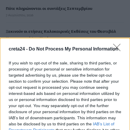
Πότε πληρώνονται οι συντάξεις Σεπτεμβρίου
7 Αυγούστου, 2026
Ξεκινούν οι ετήσιες Καλοκαιρινές Εκθέσεις του Φεστιβάλ
Κινηματογράφου Χανίων
7 Αυγούστου, 2026
creta24 -
Do Not Process My Personal Information
Ισπανία: Απολιθώματα αποκαλύπτουν ότι οι πρώτοι
If you wish to opt-out of the sale, sharing to third parties, or
Ευρωπαίοι ίσως ασκούσαν κανιβαλισμό
processing of your personal or sensitive information for
targeted advertising by us, please use the below opt-out
7 Αυγούστου, 2026
section to confirm your selection. Please note that after your
opt-out request is processed you may continue seeing
Σοκαριστικές αποκαλύψεις του FBI μετά το Μουντιάλ: «Θα
interest-based ads based on personal information utilized by
ανατινάξω τον Μέσι με τέσσερις βόμβες»
us or personal information disclosed to third parties prior to
7 Αυγούστου, 2026
your opt-out. You may separately opt-out of the further
disclosure of your personal information by third parties on the
IAB’s list of downstream participants. This information may
ΗΠΑ: Δασκάλα χορού κατηγορείται για σεξουαλική
also be disclosed by us to third parties on the
IAB’s List of
κακοποίηση δύο ανήλικων μαθητών της
Downstream Participants
that may further disclose it to other