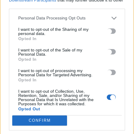
7 Αυγούστου, 2026
third parties.
Personal Data Processing Opt Outs
Το Ελληνικό Μεσογειακό Πανεπιστήμιο εκδίδει ηλεκτρονικά
τα Πρακτικά του Διεπιστημονικού Συνεδρίου «Ρένα
I want to opt-out of the Sharing of my
personal data.
Κυριακού»
Opted In
7 Αυγούστου, 2026
I want to opt-out of the Sale of my
Personal Data.
Opted In
ΔΕΕΠ (ΝΟΔΕ) Ηρακλείου: Με έργα η κυβέρνηση Μητσοτάκη
οδηγεί την Κρήτη στο μέλλον
I want to opt-out of processing my
7 Αυγούστου, 2026
Personal Data for Targeted Advertising.
Opted In
I want to opt-out of Collection, Use,
Retention, Sale, and/or Sharing of my
TRENDING
Personal Data that Is Unrelated with the
Purposes for which it was collected.
#
ΚΑΠΝΙΣΜΑ
#
ΠΟΘΕΝ ΕΣΧΕΣ
#
ΠΛΗΡΩΜΕΣ
#
ΣΥΝΤΑΞΕΙΣ
Opted Out
CONFIRM