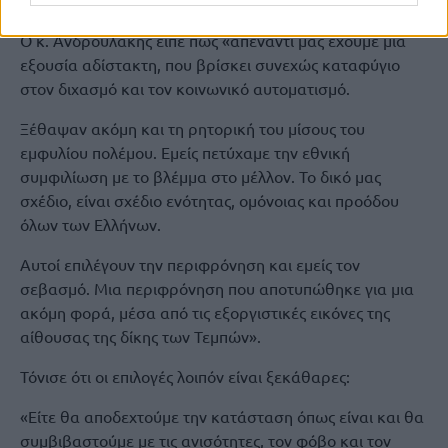
αξιοκρατίας και της διαφάνειας.
Ο κ. Ανδρουλάκης είπε πως «απέναντι μας έχουμε μια
εξουσία αδίστακτη, που βρίσκει συνεχώς καταφύγιο
στον διχασμό και τον κοινωνικό αυτοματισμό.
Ξέθαψαν ακόμη και τη ρητορική του μίσους του
εμφυλίου πολέμου. Εμείς πετύχαμε την εθνική
συμφιλίωση με το βλέμμα στο μέλλον. Το δικό μας
σχέδιο, είναι σχέδιο ενότητας, ομόνοιας και προόδου
όλων των Ελλήνων.
Αυτοί επιλέγουν την περιφρόνηση και εμείς τον
σεβασμό. Μια περιφρόνηση που αποτυπώθηκε για μια
ακόμη φορά, μέσα από τις εξοργιστικές εικόνες της
αίθουσας της δίκης των Τεμπών».
Τόνισε ότι οι επιλογές λοιπόν είναι ξεκάθαρες:
«Είτε θα αποδεχτούμε την κατάσταση όπως είναι και θα
συμβιβαστούμε με τις ανισότητες, τον φόβο και τον