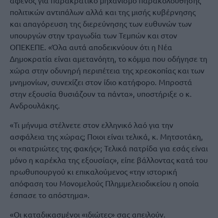
αφενός για παρακρατικό μηχανισμό παρακολούθησης
πολιτικών αντιπάλων αλλά και της μισής κυβέρνησης
και απαγόρευση της διερεύνησης των ευθυνών των
υπουργών στην τραγωδία των Τεμπών και στον
ΟΠΕΚΕΠΕ. «Όλα αυτά αποδεικνύουν ότι η Νέα
Δημοκρατία είναι αμετανόητη, το κόμμα που οδήγησε τη
χώρα στην οδυνηρή περιπέτεια της χρεοκοπίας και των
μνημονίων, συνεχίζει στον ίδιο κατήφορο. Μπροστά
στην εξουσία θυσιάζουν τα πάντα», υποστήριξε ο κ.
Ανδρουλάκης.
«Τι μήνυμα στέλνετε στον ελληνικό λαό για την
ασφάλεια της χώρας; Ποιοι είναι τελικά, κ. Μητσοτάκη,
οι «πατριώτες της φακής»; Τελικά πατρίδα για εσάς είναι
μόνο η καρέκλα της εξουσίας», είπε βάλλοντας κατά του
πρωθυπουργού κι επικαλούμενος «την ιστορική
απόφαση του Μονομελούς Πλημμελειοδικείου η οποία
έσπασε το απόστημα».
«Οι καταδικασμένοι «ιδιώτες» σας απειλούν.