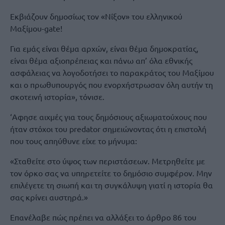
Εκβιάζουν δημοσίως τον «Νίξον» του ελληνικού
Μαξίμου-gate!
Για εμάς είναι θέμα αρχών, είναι θέμα δημοκρατίας,
είναι θέμα αξιοπρέπειας και πάνω απ’ όλα εθνικής
ασφάλειας να λογοδοτήσει το παρακράτος του Μαξίμου
και ο πρωθυπουργός που ενορχήστρωσαν όλη αυτήν τη
σκοτεινή ιστορία», τόνισε.
‘Αφησε αιχμές για τους δημόσιους αξιωματούχους που
ήταν στόχοι του predator σημειώνοντας ότι η επιστολή
που τους απηύθυνε είχε το μήνυμα:
«Σταθείτε στο ύψος των περιστάσεων. Μετρηθείτε με
τον όρκο σας να υπηρετείτε το δημόσιο συμφέρον. Μην
επιλέγετε τη σιωπή και τη συγκάλυψη γιατί η ιστορία θα
σας κρίνει αυστηρά.»
Επανέλαβε πώς πρέπει να αλλάξει το άρθρο 86 του