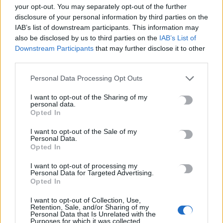
your opt-out. You may separately opt-out of the further
Κρήτη – Πώς μπορούν να ενημερώνονται και να συμμετέχουν
disclosure of your personal information by third parties on the
οι πολίτες
IAB’s list of downstream participants. This information may
7 Αυγούστου, 2026
also be disclosed by us to third parties on the
IAB’s List of
Downstream Participants
that may further disclose it to other
Marfin: Στην Ευελπίδων η 46χρονη που κατηγορείται για τον
third parties.
φονικό εμπρησμό
Personal Data Processing Opt Outs
7 Αυγούστου, 2026
I want to opt-out of the Sharing of my
personal data.
Θεοδωρικάκος: Συμβάλλουμε στην εθνική ασφάλεια της
Opted In
πατρίδας μας με νέο αναπτυξιακό καθεστώς για την Άμυνα
I want to opt-out of the Sale of my
7 Αυγούστου, 2026
Personal Data.
Opted In
I want to opt-out of processing my
TRENDING
Personal Data for Targeted Advertising.
Opted In
#
ΡΕΘΥΜΝΟ
#
ΕΜΠΡΗΣΜΟΙ
#
ΡΑΝΤΑΡ
I want to opt-out of Collection, Use,
#
ΑΕΡΟΔΡΟΜΙΟ ΚΑΣΤΕΛΛΙΟΥ
Retention, Sale, and/or Sharing of my
Personal Data that Is Unrelated with the
Purposes for which it was collected.