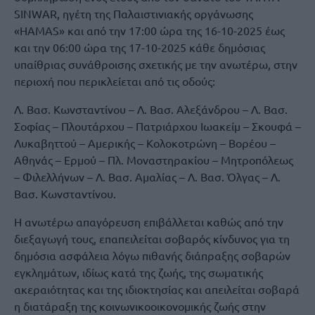
SINWAR, ηγέτη της Παλαιστινιακής οργάνωσης
«HAMAS» και από την 17:00 ώρα της 16-10-2025 έως
και την 06:00 ώρα της 17-10-2025 κάθε δημόσιας
υπαίθριας συνάθροισης σχετικής με την ανωτέρω, στην
περιοχή που περικλείεται από τις οδούς:
Λ. Βασ. Κωνσταντίνου – Λ. Βασ. Αλεξάνδρου – Λ. Βασ.
Σοφίας – Πλουτάρχου – Πατριάρχου Ιωακείμ – Σκουφά –
Λυκαβηττού – Αμερικής – Κολοκοτρώνη – Βορέου –
Αθηνάς – Ερμού – Πλ. Μοναστηρακίου – Μητροπόλεως
– Φιλελλήνων – Λ. Βασ. Αμαλίας – Λ. Βασ. Όλγας – Λ.
Βασ. Κωνσταντίνου.
Η ανωτέρω απαγόρευση επιβάλλεται καθώς από την
διεξαγωγή τους, επαπειλείται σοβαρός κίνδυνος για τη
δημόσια ασφάλεια λόγω πιθανής διάπραξης σοβαρών
εγκλημάτων, ιδίως κατά της ζωής, της σωματικής
ακεραιότητας και της ιδιοκτησίας και απειλείται σοβαρά
η διατάραξη της κοινωνικοοικονομικής ζωής στην