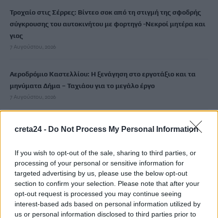
Τροχαίο στις Σέρρες: Βίντεο σοκ από τη στιγμή της σφοδρής
σύγκρουσης του αυτοκινήτου με φορτηγό -Νεκροί μητέρα και
γιος
7 Αυγούστου, 2026
Αεροδρόμιο Καστελλίου: Η ξενάγηση στο εργοτάξιο και τα
μηνύματα Δήμα – Ταχιάου για το μεγάλο έργο
7 Αυγούστου, 2026
Εξιχνιάστηκαν δύο εμπρησμοί στον Μυλοπόταμο –
creta24 -
Do Not Process My Personal Information
Δικογραφία σε βάρος δύο ανδρών
7 Αυγούστου, 2026
If you wish to opt-out of the sale, sharing to third parties, or
processing of your personal or sensitive information for
targeted advertising by us, please use the below opt-out
Αεροδρόμιο Καστελλίου: Έπεσαν οι υπογραφές για τα ραντάρ
section to confirm your selection. Please note that after your
7 Αυγούστου, 2026
opt-out request is processed you may continue seeing
interest-based ads based on personal information utilized by
Κουνούπια: Σε εξέλιξη το πρόγραμμα καταπολέμησης στην
us or personal information disclosed to third parties prior to