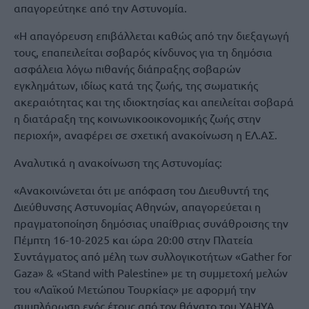
απαγορεύτηκε από την Αστυνομία.
«Η απαγόρευση επιβάλλεται καθώς από την διεξαγωγή
τους, επαπειλείται σοβαρός κίνδυνος για τη δημόσια
ασφάλεια λόγω πιθανής διάπραξης σοβαρών
εγκλημάτων, ιδίως κατά της ζωής, της σωματικής
ακεραιότητας και της ιδιοκτησίας και απειλείται σοβαρά
η διατάραξη της κοινωνικοοικονομικής ζωής στην
περιοχή», αναφέρει σε σχετική ανακοίνωση η ΕΛ.ΑΣ.
Αναλυτικά η ανακοίνωση της Αστυνομίας:
«Ανακοινώνεται ότι με απόφαση του Διευθυντή της
Διεύθυνσης Αστυνομίας Αθηνών, απαγορεύεται η
πραγματοποίηση δημόσιας υπαίθριας συνάθροισης την
Πέμπτη 16-10-2025 και ώρα 20:00 στην Πλατεία
Συντάγματος από μέλη των συλλογικοτήτων «Gather for
Gaza» & «Stand with Palestine» με τη συμμετοχή μελών
του «Λαϊκού Μετώπου Τουρκίας» με αφορμή την
συμπλήρωση ενός έτους από τον θάνατο του YAHYA