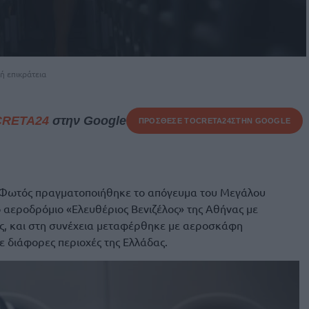
ή επικράτεια
CRETA24
στην Google
ΠΡΟΣΘΕΣΕ ΤΟ
CRETA24
ΣΤΗΝ GOOGLE
υ Φωτός πραγματοποιήθηκε το απόγευμα του Μεγάλου
 αεροδρόμιο «Ελευθέριος Βενιζέλος» της Αθήνας με
ης, και στη συνέχεια μεταφέρθηκε με αεροσκάφη
ε διάφορες περιοχές της Ελλάδας.