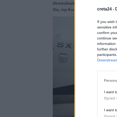
Θεσσαλονίκη, τη Ζάκυνθο, τα Ιωάν
Χίο, την Κω, τον Βόλο και την Καβ
creta24 -
If you wish 
sensitive in
confirm you
continue se
information 
further disc
participants
Downstream 
Persona
I want t
Opted 
I want t
Opted 