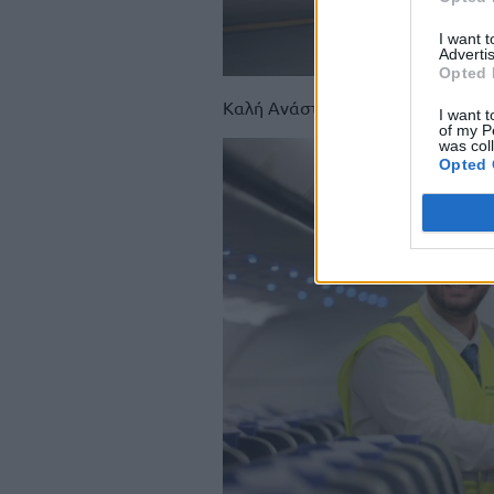
I want 
Advertis
Opted 
Καλή Ανάσταση και Καλό Πάσχα!
I want t
of my P
was col
Opted 