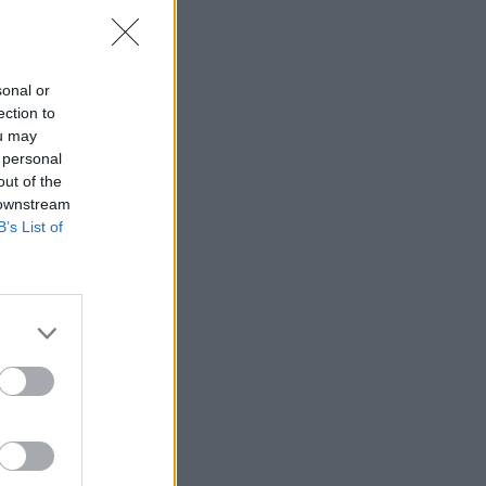
sonal or
ection to
ou may
 personal
out of the
 downstream
B’s List of