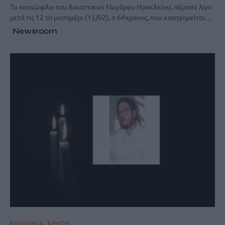
Το «κατώφλι» του Δικαστικού Μεγάρου Ηρακλείου, πέρασε λίγο
μετά τις 12 το μεσημέρι (15/02), ο 64χρονος, που κατηγορείται…
Newsroom
ΚΟΙΝΩΝΙΑ
ΚΡΗΤΗ