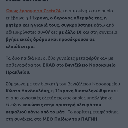
Όπως έγραψε το Creta24
, το αυτοκίνητο στο οποίο
επέβαινε η 1
1χρονη, ο 8χρονος αδερφός της
,
η
μητέρα και η γιαγιά τους
,
συγκρούστηκε
κάτω από
αδιευκρίνιστες συνθήκες
με άλλο ΙΧ
και στη συνέχεια
βγήκε εκτός δρόμου και προσέκρουσε σε
ελαιόδεντρο.
Τα δύο παιδιά και οι δύο γυναίκες μεταφέρθηκαν με
ασθενοφόρα του
ΕΚΑΒ
στο
Βενιζέλειο Νοσοκομείο
Ηρακλείου.
Σύμφωνα με τον διοικητή του Βενιζέλειου Νοσοκομείου
Κώστα Δανδουλάκη
, η
11χρονη διασωληνώθηκε
και
οι απεικονιστικές εξετάσεις στις οποίες υποβλήθηκε
έδειξαν
κακώσεις στην αριστερή πλευρά του
κεφαλιού πάνω από το μάτ
ι. Το κορίτσι μεταφέρθηκε
στη συνέχεια στο
ΜΕΘ Παίδων του ΠΑΓΝΗ.