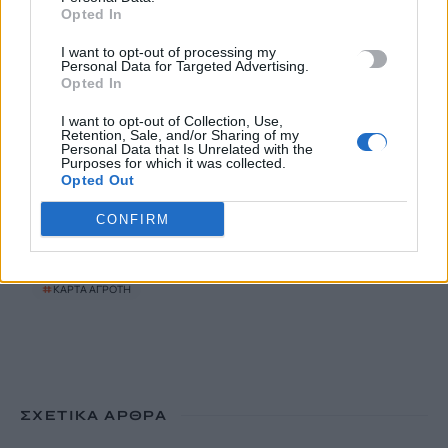
Opted In
Έκτακτο επίδομα παιδιού: Ποιοι πάνε ταμείο
6 Αυγούστου, 2026
I want to opt-out of processing my
Personal Data for Targeted Advertising.
Opted In
ΟΠΕΚΑ: Νέα πληρωμή στις 7 Αυγούστου για τρίτεκνες και
I want to opt-out of Collection, Use,
πολύτεκνες οικογένειες
Retention, Sale, and/or Sharing of my
Personal Data that Is Unrelated with the
6 Αυγούστου, 2026
Purposes for which it was collected.
Opted Out
CONFIRM
TRENDING
#
ΝΕΕΣ ΤΑΥΤΟΤΗΤΕΣ
#
ΙΔΡΩΤΑΣ
#
ΚΑΚΟΣΜΙΑ
#
ΚΑΡΤΑ ΑΓΡΟΤΗ
ΣΧΕΤΙΚΆ ΆΡΘΡΑ