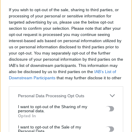
χρηματοδοτήσεις
6 Αυγούστου, 2026
If you wish to opt-out of the sale, sharing to third parties, or
processing of your personal or sensitive information for
targeted advertising by us, please use the below opt-out
Νέα χρηματοδότηση 1,5 εκατ. ευρώ για διαπλάτυνση του
section to confirm your selection. Please note that after your
Αγιοβασιλιώτικου Παραλιακού Δρόμου
opt-out request is processed you may continue seeing
6 Αυγούστου, 2026
interest-based ads based on personal information utilized by
us or personal information disclosed to third parties prior to
your opt-out. You may separately opt-out of the further
Τι δείχνει η ιατροδικαστική εξέταση για τα αίτια θανάτου του
disclosure of your personal information by third parties on the
90χρονου που εντοπίστηκε μέσα σε καταψύκτη
IAB’s list of downstream participants. This information may
6 Αυγούστου, 2026
also be disclosed by us to third parties on the
IAB’s List of
Downstream Participants
that may further disclose it to other
third parties.
Το Αρκαλοχώρι γιόρτασε τον Προστάτη και Πολιούχο του
6 Αυγούστου, 2026
Personal Data Processing Opt Outs
I want to opt-out of the Sharing of my
Παρατείνονται τα προληπτικά μέτρα στην Κρήτη για την
personal data.
Opted In
ευλογιά των αιγοπροβάτων
6 Αυγούστου, 2026
I want to opt-out of the Sale of my
Personal Data.