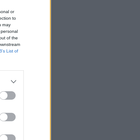
sonal or
ection to
ou may
 personal
out of the
 downstream
B’s List of