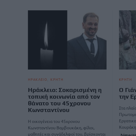
ΗΡΑΚΛΕΙΟ
ΚΡΗΤΗ
ΚΡΗΤΗ
Ηράκλειο: Σοκαρισμένη η
Ο Γιά
τοπική κοινωνία από τον
την Ε
θάνατο του 45χρονου
Στα πλαί
Κωνσταντίνου
Πρωτομαγ
Εργατικο
Η οικογένεια του 45χρονου
Κουράκη
Κωνσταντίνου Βαμβουκάκη, φίλοι,
μαθητές και συνάδελφοί του, βρίσκονται
News