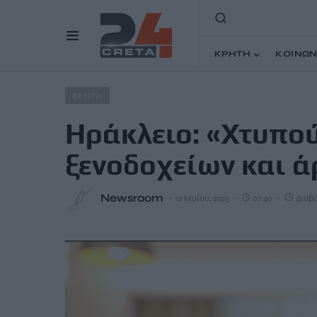
ΚΡΗΤΗ
ΚΟΙΝΩΝ
Home
Άρθρα
Hράκλειο: «Χτυπούσε» σε δωμάτια ξενοδ
ΚΡΗΤΗ
Hράκλειο: «Χτυπο
ξενοδοχείων και ά
Newsroom
12 Μαΐου, 2025
07:40
Διαβά