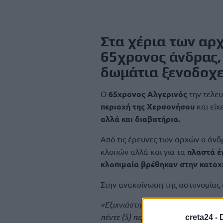
Στα χέρια των αρ
65χρονος άνδρας,
δωμάτια ξενοδοχεί
Ο
65χρονος Αλγερινός
την τελευ
περιοχή της Χερσονήσου
και είχ
αλλά και διαβατήρια.
Από τις έρευνες των αρχών ο άν
κλοπών αλλά και για τα
πλαστά 
κλοπιμαία βρέθηκαν στην κατοχ
Στην ανακοίνωση της αστυνομίας
«Εξιχνιάστηκαν, χθες (11.05.2025
πέντε (5) περιπτώσεις κλοπών σε 
creta24 -