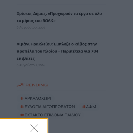
Χρίστος Δήμας: «Προχωρούν τα έργα σε όλο
το μήκος του ΒΟΑΚ»
6 Αυγούστου, 2026
Λιμάνι Ηρακλείου: Έμπλεξε ο κάβος στην
προπέλα του πλοίου – Περιπέτεια για 704
επιβάτες
6 Αυγούστου, 2026
TRENDING
#
ΑΡΚΑΛΟΧΩΡΙ
#
ΕΥΛΟΓΙΑ ΑΙΓΟΠΡΟΒΑΤΩΝ
#
ΑΦΜ
#
ΕΚΤΑΚΤΟ ΕΠΙΔΟΜΑ ΠΑΙΔΙΟΥ