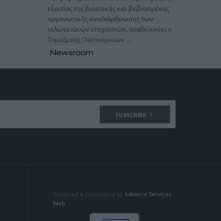
εξαιτίας της βιαστικής και βεβιασμένης
οργανωτικής αναδιάρθρωσης των
τελωνειακών υπηρεσιών, αναδεικνύει ο
Τομεάρχης Οικονομικών…
Newsroom
SUBSCRIBE
Designed & Developed by
Advance Services
Web