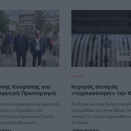
ΚΡΗΤΗ
ννης Κουράκης για
Ισχυρός σεισμός
ργατική Πρωτομαγιά
«ταρακούνησε» την 
σια του εορτασμού της Εργατικής
Αισθητός και στην Κρήτη σεισμό
ιάς ο π. Πρόεδρος του
σημειώθηκε στα Αντικύθηρα Ι
ύ Κέντρου Ηρακλείου Γιάννης
σεισμός 5.1 ρίχτερ σημειώθηκε
ς παραβρέθηκε στο…
σε Χανιά…
room
Newsroom