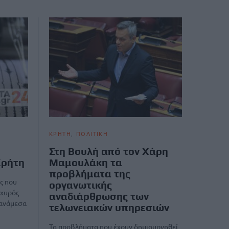
ΚΡΗΤΗ
ΠΟΛΙΤΙΚΗ
Στη Βουλή από τον Χάρη
Κρήτη
Μαμουλάκη τα
προβλήματα της
ς που
οργανωτικής
σχυρός
αναδιάρθρωσης των
 ανάμεσα
τελωνειακών υπηρεσιών
Τα προβλήματα που έχουν δημιουργηθεί