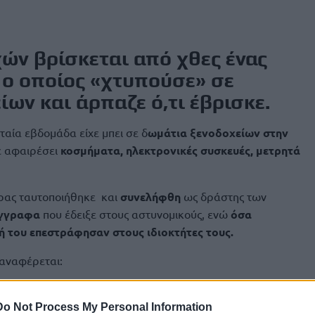
χών βρίσκεται από χθες ένας
 ο οποίος «χτυπούσε» σε
ων και άρπαζε ό,τι έβρισκε.
ταία εβδομάδα είχε μπει σε δ
ωμάτια ξενοδοχείων στην
ε αφαιρέσει
κοσμήματα, ηλεκτρονικές συσκευές, μετρητά
δρας ταυτοποιήθηκε και
συνελήφθη
ως δράστης των
έγγραφα
που έδειξε στους αστυνομικούς, ενώ
όσα
ή του επεστράφησαν στους ιδιοκτήτες τους.
 αναφέρεται:
) από αστυνομικούς του Αστυνομικού Τμήματος Χερσονήσου
δωμάτια ξενοδοχείων οι οποίες διαπράχθηκαν στην ευρύτερη
Do Not Process My Personal Information