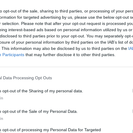
α τις υποθέσεις αυτές, ταυτοποιήθηκε και συνελήφθη
οποίου σχηματίστηκε σχετική δικογραφία.
to opt-out of the sale, sharing to third parties, or processing of your per
formation for targeted advertising by us, please use the below opt-out s
ένη έρευνα και προανάκριση της ανωτέρω Υπηρεσίας και μετά
r selection. Please note that after your opt-out request is processed y
eing interest-based ads based on personal information utilized by us or
ιχείων, προέκυψε ότι ο 65χρονος κατά το χρονικό διάστημα
disclosed to third parties prior to your opt-out. You may separately opt-
ξει πέντε (5) περιπτώσεις κλοπών σε δωμάτια ξενοδοχείων,
losure of your personal information by third parties on the IAB’s list of
λεκτρονικές συσκευές (ταμπλετ, ηλεκτρονικούς υπολογιστές,
. This information may also be disclosed by us to third parties on the
IA
γγραφα και διάφορα αντικείμενα.
Participants
that may further disclose it to other third parties.
ηρεσίας εντοπίστηκε και συνελήφθη ο 65χρονος ενώ σε
ίδιο και σε έρευνα που διενεργήθηκε σε χώρο όπου διαμένει,
l Data Processing Opt Outs
τα από αρχές διάφορων Χωρών, (2) άδειες ικανότητας
 χαρτονομίσματα, (2) κινητά τηλέφωνα, (1) υπολογιστής, (3)
o opt-out of the Sharing of my personal data.
εία βραχιόλια), διάφορα αντικείμενα (γυναικεία τσάντα,
In
ε είναι προϊόντα κλοπής και αφού κατασχέθηκαν,
o opt-out of the Sale of my Personal Data.
In
 σχηματίστηκε δικογραφία για πλαστογραφία καθώς κατά τον
οποιητικά έγγραφα για την παραμονή του στη χώρα τα οποία
to opt-out of processing my Personal Data for Targeted