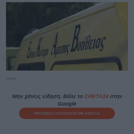
Intime
Μην χάνεις είδηση. Βάλε το
CRETA24
στην
Google
ΠΡΟΣΘΕΣΕ ΤΟ
CRETA24
ΣΤΗΝ GOOGLE