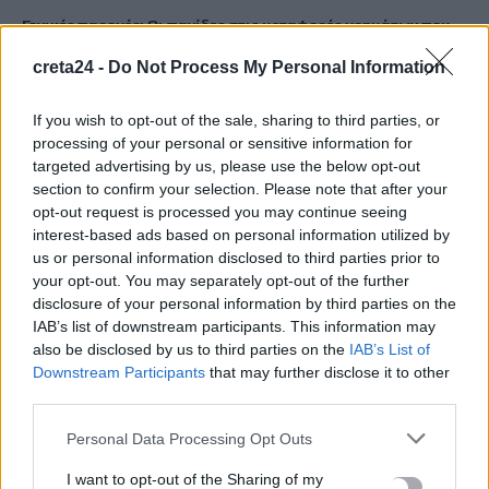
Γονικές παροχές: Οι παγίδες στις μεταφορές χρημάτων που
μπορεί να κοστίσουν σε φόρο
creta24 -
Do Not Process My Personal Information
7 Αυγούστου, 2026
If you wish to opt-out of the sale, sharing to third parties, or
Αεροδρόμιο Καστελλίου: Σήμερα οι υπογραφές για τα ραντάρ
processing of your personal or sensitive information for
7 Αυγούστου, 2026
targeted advertising by us, please use the below opt-out
section to confirm your selection. Please note that after your
opt-out request is processed you may continue seeing
Νέα άφιξη μεταναστών στην Κρήτη: 58 άτομα έφτασαν με
interest-based ads based on personal information utilized by
λέμβο στον Τσούτσουρα
us or personal information disclosed to third parties prior to
7 Αυγούστου, 2026
your opt-out. You may separately opt-out of the further
disclosure of your personal information by third parties on the
IAB’s list of downstream participants. This information may
Φωτιά τα ξημερώματα στη Σητεία
also be disclosed by us to third parties on the
IAB’s List of
7 Αυγούστου, 2026
Downstream Participants
that may further disclose it to other
third parties.
Personal Data Processing Opt Outs
TRENDING
I want to opt-out of the Sharing of my
#
ΓΟΝΙΚΕΣ ΠΑΡΟΧΕΣ
#
ΑΦΟΡΟΛΟΓΗΤΟ
#
ΡΑΝΤΑΡ