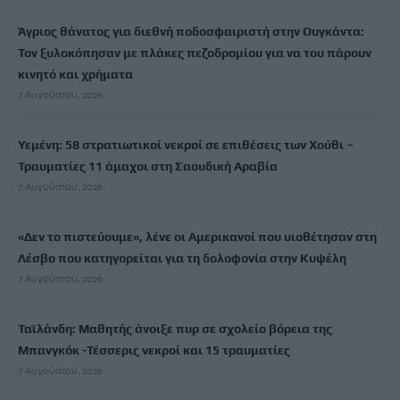
Άγριος θάνατος για διεθνή ποδοσφαιριστή στην Ουγκάντα:
Τον ξυλοκόπησαν με πλάκες πεζοδρομίου για να του πάρουν
κινητό και χρήματα
7 Αυγούστου, 2026
Υεμένη: 58 στρατιωτικοί νεκροί σε επιθέσεις των Χούθι –
Τραυματίες 11 άμαχοι στη Σαουδική Αραβία
7 Αυγούστου, 2026
«Δεν το πιστεύουμε», λένε οι Αμερικανοί που υιοθέτησαν στη
Λέσβο που κατηγορείται για τη δολοφονία στην Κυψέλη
7 Αυγούστου, 2026
Ταϊλάνδη: Μαθητής άνοιξε πυρ σε σχολείο βόρεια της
Μπανγκόκ -Τέσσερις νεκροί και 15 τραυματίες
7 Αυγούστου, 2026