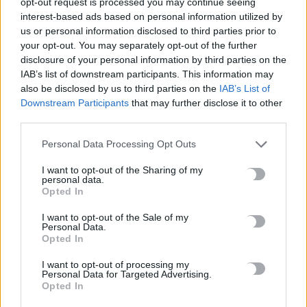
opt-out request is processed you may continue seeing
Πέταξε στα σκουπίδια δελτίο Λότο αξίας 1 εκατ. ευρώ
interest-based ads based on personal information utilized by
9 Αυγούστου, 2026
us or personal information disclosed to third parties prior to
your opt-out. You may separately opt-out of the further
disclosure of your personal information by third parties on the
Πόσο πειράζει να κοιμόμαστε με ανοιχτό ανεμιστήρα – Ο
IAB’s list of downstream participants. This information may
ειδικός απαντά
also be disclosed by us to third parties on the
IAB’s List of
9 Αυγούστου, 2026
Downstream Participants
that may further disclose it to other
third parties.
Ένα άγνωστο επίδομα για συνταξιούχους – Ποιες οι
Personal Data Processing Opt Outs
προϋποθέσεις
I want to opt-out of the Sharing of my
9 Αυγούστου, 2026
personal data.
Opted In
Από τις 16 έως 24 Αυγούστου το Φεστιβάλ Γεύσεων & Τέχνης
I want to opt-out of the Sale of my
στην Κίσσαμο
Personal Data.
Opted In
9 Αυγούστου, 2026
I want to opt-out of processing my
Personal Data for Targeted Advertising.
Επίδομα αδείας: Μέχρι πότε καταβάλλεται – Τι χρήματα θα
Opted In
λάβετε