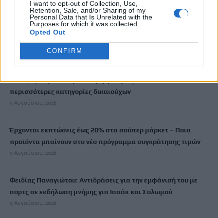
9 Αυγούστου, 2026
I want to opt-out of Collection, Use,
Retention, Sale, and/or Sharing of my
Personal Data that Is Unrelated with the
Purposes for which it was collected.
Διαγνωστικές εξετάσεις: Υποχρεωτική ψηφιακή ανάρτηση
Opted Out
αποτελεσμάτων από 1η Σεπτεμβρίου
CONFIRM
9 Αυγούστου, 2026
Αλλαγές στην ειδική άδεια μητρότητας – Επεκτείνεται σε
περισσότερες κατηγορίες δικαιούχων
9 Αυγούστου, 2026
Έρχονται εκπτώσεις έως 20% στα σούπερ μάρκετ – Ποια
προϊόντα μπαίνουν στο νέο πρόγραμμα συγκράτησης τιμών
9 Αυγούστου, 2026
Φειδίας Παναγιώτου: Αντιδράσεις για την εμφάνισή του με
σορτς σε εκδήλωση μνήμης για Ισαάκ και Σολωμού
9 Αυγούστου, 2026