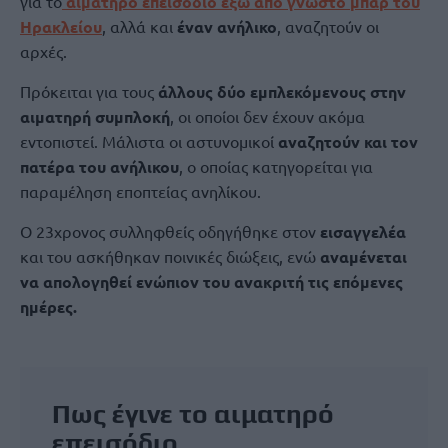
για το
αιματηρό επεισόδιο έξω από γνωστό μπαρ του
Ηρακλείου
, αλλά και
έναν ανήλικο
, αναζητούν οι
αρχές.
Πρόκειται για τους
άλλους δύο εμπλεκόμενους στην
αιματηρή συμπλοκή
, οι οποίοι δεν έχουν ακόμα
εντοπιστεί. Μάλιστα οι αστυνομικοί
αναζητούν και τον
πατέρα του ανήλικου
, ο οποίας κατηγορείται για
παραμέληση εποπτείας ανηλίκου.
Ο 23χρονος συλληφθείς οδηγήθηκε στον
εισαγγελέα
και του ασκήθηκαν ποινικές διώξεις, ενώ
αναμένεται
να απολογηθεί ενώπιον του ανακριτή τις επόμενες
ημέρες.
Πως έγινε το αιματηρό
επεισόδιο