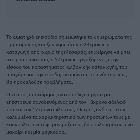
Το αιματηρό επεισόδιο σημειώθηκε τα ξημερώματα της
Πρωτομαγιάς και ξεκίνησε όταν ο 23χρονος με
καταγωγή από χωριό της Μεσαράς, επιχείρησε να μπει
στο μπαρ, ωστόσο, ο 57χρονος εργαζόμενος στην
είσοδο του καταστήματος, αλβανικής καταγωγής, του
απαγόρευσε την είσοδο, εκτιμώντας ότι ενδεχομένως
θα προκαλούσε προβλήματα.
Ο νεαρός αποχώρησε, ωστόσο λίγο αργότερα
επέστρεψε συνοδευόμενος από τον 18χρονο αδελφό
του και τον 17χρονο φίλο τους. Οι τρεις άνδρες είχαν
καλυμμένα τα χαρακτηριστικά των προσώπων τους με
κουκούλες, ενώ έφεραν μαζί τους δύο όπλα κρότου, ένα
μαχαίρι και μία μαγκούρα.