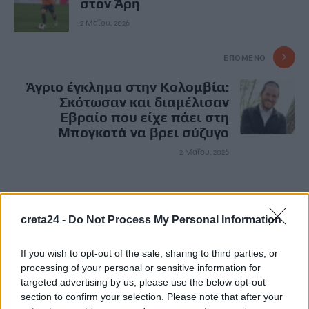
στον Άρη
2 Μαΐου, 2026
ΕΠΌΜΕΝΟ
Άγριο έγκλημα στην Κολομβία:
Σκότωσαν και διαμέλισαν
Εβραίο που είχε πάει στη
Μπογκοτά να βρει σύζυγο
2 Μαΐου, 2026
Μην χάνεις είδηση. Βάλε το
CRETA24
στην
Google
creta24 -
Do Not Process My Personal Information
ΠΡΟΣΘΕΣΕ ΤΟ
CRETA24
ΣΤΗΝ GOOGLE
If you wish to opt-out of the sale, sharing to third parties, or
processing of your personal or sensitive information for
targeted advertising by us, please use the below opt-out
ΡΟΗ ΕΙΔΗΣΕΩΝ
section to confirm your selection. Please note that after your