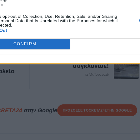
In
o opt-out of Collection, Use, Retention, Sale, and/or Sharing
ΠΤΉΣΗ
ΣΙΚΑΓΟ
ersonal Data that Is Unrelated with the Purposes for which it
lected.
Out
ΕΠΌΜΕΝΟ
CONFIRM
μάκιο
Αυτή η είδηση με
συγκλόνισε!
ολείο
12 Μαΐου, 2026
CRETA24
στην Google
ΠΡΟΣΘΕΣΕ ΤΟ
CRETA24
ΣΤΗΝ GOOGLE