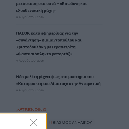
μετάσταση στα οστά – «Επώδυνη και
εξουθενωτική μάχη»
9 Αυγούστου, 2026
ΠΑΣΟΚ κατά εφημερίδας για την
«συνάντηση» Διαμαντοπούλου και
Χριστοδουλάκη με Γεραπετρίτη:
«Φαντασιόπληκτο ρεπορτάζ»
9 Αυγούστου, 2026
Νέα μελέτη ρίχνει φως στο μυστήριο του
«Καταρράκτη του Αίματος» στην Ανταρκτική
9 Αυγούστου, 2026
TRENDING
#
ΣΚΙΑΘΟΣ
#
ΒΙΑΣΜΟΣ ΑΝΗΛΙΚΟΥ