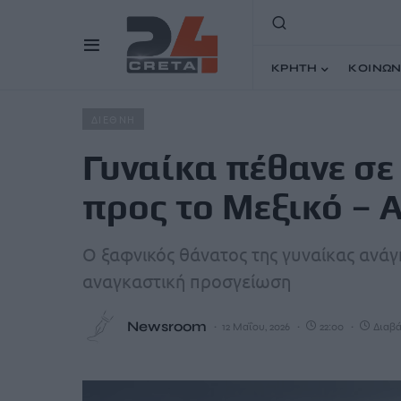
ΚΡΗΤΗ
ΚΟΙΝΩΝ
Home
Άρθρα
Γυναίκα πέθανε σε πτήση από το Σικάγο
ΔΙΕΘΝΗ
Γυναίκα πέθανε σε
προς το Μεξικό –
Ο ξαφνικός θάνατος της γυναίκας ανά
αναγκαστική προσγείωση
Newsroom
12 Μαΐου, 2026
22:00
Διαβά