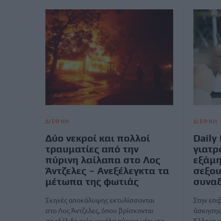
ΔΙΕΘΝΗ
ΔΙΕΘΝΗ
Δύο νεκροί και πολλοί
Daily
τραυματίες από την
γιατρ
πύρινη λαίλαπα στο Λος
εξάμη
Άντζελες – Ανεξέλεγκτα τα
σεξο
μέτωπα της φωτιάς
συνα
Σκηνές αποκάλυψης εκτυλίσσονται
Στην επι
στο Λος Άντζελες, όπου βρίσκονται
άσκησης
σε εξέλιξη τρία μεγάλα πύρινα μέτωπα,
Έλληνα γ