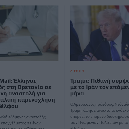
ΔΙΕΘΝΗ
 Mail: Έλληνας
Τραμπ: Πιθανή συμφ
ός στη Βρετανία σε
με το Ιράν τον επόμε
νη αναστολή για
μήνα
υαλική παρενόχληση
ΟΑμερικανός πρόεδρος, Ντόναλ
δέλφου
Τραμπ, άφησε ανοιχτό το ενδεχό
υπάρξει το επόμενο διάστημα 
βολή εξάμηνης αναστολής
των Ηνωμένων Πολιτειών με το 
 επαγγέλματος σε έναν
«Πρέπει…
ιατρό που εργαζόταν στο