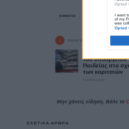
Opted 
I want t
ΘΑΝΑΤΟΣ
ΜΕΞΙΚΟ
ΝΕΚΡΗ
of my P
was col
Opted 
ΠΡΟΗΓΟΎΜΕΝΟ
Ηλιούπολη: Κλι
του υπουργείου
Παιδείας στο σχ
των κοριτσιών
12 Μαΐου, 2026
Μην χάνεις είδηση. Βάλε το
ΣΧΕΤΙΚΆ ΆΡΘΡΑ