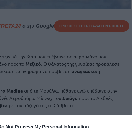
CRETA24
στην Google
ΠΡΟΣΘΕΣΕ ΤΟ
CRETA24
ΣΤΗΝ GOOGLE
ξαφνικά την ώρα που επέβαινε σε αεροπλάνο που
άγο προς το
Μεξικό
. Ο θάνατος της γυναίκας προκάλεσε
άγκασε το πλήρωμα να προβεί σε
αναγκαστική
ero Medina
από τη Μορέλια, πέθανε ενώ επέβαινε στην
ιεθνές Αεροδρόμιο Midway του
Σικάγο
προς το Διεθνές
jica
με τον σύζυγό της το Σάββατο.
ι
διαβήτη
για περίπου 12 χρόνια, αν και οι ακριβείς
τό της παραμένουν
ασαφείς
, σύμφωνα με το ισπανόφωνο
Do Not Process My Personal Information