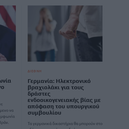
ΔΙΕΘΝΗ
ωνία
Γερμανία: Ηλεκτρονικό
νο
βραχιολάκι για τους
δράστες
ενδοοικογενειακής βίας με
ντ
απόφαση του υπουργικού
μενο να
συμβουλίου
συμφωνία
Ιράν.
Τα γερμανικά δικαστήρια θα μπορούν στο