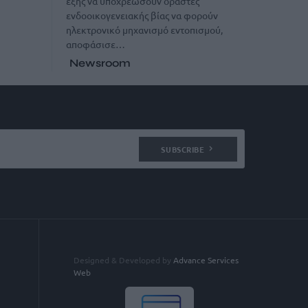
εξής να υποχρεώσουν δράστες
ενδοοικογενειακής βίας να φορούν
ηλεκτρονικό μηχανισμό εντοπισμού,
αποφάσισε…
Newsroom
SUBSCRIBE
Designed & Developed by
Advance Services
Web