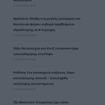
Φαλάσαρνα
9 Αυγούστου, 2026
Ηράκλειο: Βλάβη στη μεγάλη γεώτρηση των
Βασιλειών φέρνει σοβαρά προβλήματα
υδροδότησης σε 8 περιοχές
9 Αυγούστου, 2026
Γάζα: Νετανιάχου και Κατζ ενέκριναν έργα
ανοικοδόμησης στη Ράφα
9 Αυγούστου, 2026
Ροδόπη: Στο νοσοκομείο ανήλικος λόγω
κατανάλωσης αλκοόλ – Συνελήφθη
υπάλληλος καταστήματος
9 Αυγούστου, 2026
Τζο Μπάιντεν: Ο καρκίνος έχει κάνει