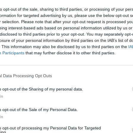
α El Norte.
to opt-out of the sale, sharing to third parties, or processing of your per
 να άρχισε
να επιδεινώνεται ραγδαία
καθώς το αεροπλάνο
formation for targeted advertising by us, please use the below opt-out s
 χώρο λιγότερο από δύο ώρες μετά την έναρξη της πτήσης.
r selection. Please note that after your opt-out request is processed y
eing interest-based ads based on personal information utilized by us or
προσωπικό πτήσης
για την κατάστασή της και ο πιλότος
disclosed to third parties prior to your opt-out. You may separately opt-
ησε άδεια
για μια μη προγραμματισμένη προσγείωση,
losure of your personal information by third parties on the IAB’s list of
. This information may also be disclosed by us to third parties on the
IA
Participants
that may further disclose it to other third parties.
ο Διεθνές Αεροδρόμιο του
Μοντερέι
στο Μεξικό, σύμφωνα
 όπου ιατρικό προσωπικό και προσωπικό ασφαλείας
αναμονή της γυναίκας. Το προσωπικό έκτακτης ανάγκης
l Data Processing Opt Outs
ωση ότι η Medina δεν είχε παλμό, με μια προκαταρκτική
ιτίες θανάτου
.
o opt-out of the Sharing of my personal data.
In
στατικό προκάλεσε έντονη κινητοποίηση στον τερματικό
τερέι που διήρκεσε αρκετά λεπτά, καθώς οι αρχές
o opt-out of the Sale of my Personal Data.
ωτόκολλα
για να ανταποκριθούν στην κατάσταση. Σύμφωνα
In
αντικαταστάθηκε με άλλο αεροπλάνο, ώστε οι υπόλοιποι
σουν το ταξίδι τους
προς τον προορισμό τους.
to opt-out of processing my Personal Data for Targeted
ing.