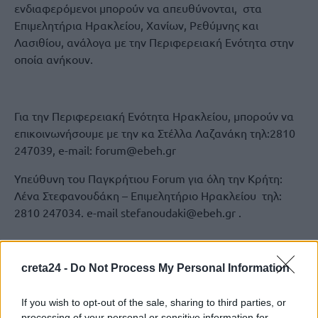
ενδιαφερόμενοι μπορούν να απευθύνονται, στα
Επιμελητήρια Ηρακλείου, Χανίων, Ρεθύμνης και
Λασιθίου, ανάλογα με την Περιφερειακή Ενότητα στην
οποία ανήκουν.
Για την Περιφερειακή Ενότητα Ηρακλείου, μπορούν να
επικοινωνήσουμε με την κα Στέλλα Λαζανάκη τηλ:2810
247039, e-mail: forum@ebeh.gr
Υπεύθυνη του Παγκρήτιου Forum για όλη την Κρήτη:
Λένα Στεφανουδάκη – Επιμελητήριο Ηρακλείου τηλ:
2810 247034. e-mail stefanoudaki@ebeh.gr .
ΠΑΓΚΡΗΤΙΟ ΦΟΡΟΥΜ ΠΡΟΩΘΗΣΗΣ ΠΡΟΪΟΝΤΩΝ
creta24 -
Do Not Process My Personal Information
If you wish to opt-out of the sale, sharing to third parties, or
processing of your personal or sensitive information for