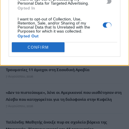
Personal Data for Targeted Advertising.
Opted In
ΡΟΗ ΕΙΔΗΣΕΩΝ
I want to opt-out of Collection, Use,
Retention, Sale, and/or Sharing of my
Άγριος θάνατος για διεθνή ποδοσφαιριστή στην Ουγκάντα:
Personal Data that Is Unrelated with the
Purposes for which it was collected.
Τον ξυλοκόπησαν με πλάκες πεζοδρομίου για να του πάρουν
Opted Out
κινητό και χρήματα
7 Αυγούστου, 2026
CONFIRM
Υεμένη: 58 στρατιωτικοί νεκροί σε επιθέσεις των Χούθι –
Τραυματίες 11 άμαχοι στη Σαουδική Αραβία
7 Αυγούστου, 2026
«Δεν το πιστεύουμε», λένε οι Αμερικανοί που υιοθέτησαν στη
Λέσβο που κατηγορείται για τη δολοφονία στην Κυψέλη
7 Αυγούστου, 2026
Ταϊλάνδη: Μαθητής άνοιξε πυρ σε σχολείο βόρεια της