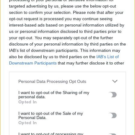
ΠΡΟΗΓΟΎΜΕΝΟ
targeted advertising by us, please use the below opt-out
section to confirm your selection. Please note that after your
Επίδομα θέρμανσης: Οι
opt-out request is processed you may continue seeing
προθεσμίες «κλειδιά» και τα
interest-based ads based on personal information utilized by
ποσά - Τι ισχύει με τις
us or personal information disclosed to third parties prior to
πληρωμές μέσω IBAN
your opt-out. You may separately opt-out of the further
disclosure of your personal information by third parties on the
29 Νοεμβρίου, 2025
IAB’s list of downstream participants. This information may
also be disclosed by us to third parties on the
IAB’s List of
ΕΠΌΜΕΝΟ
Downstream Participants
that may further disclose it to other
third parties.
Ήττα - πισωγύρισμα για τον
ΟΦΗ στον Παγκρήτιο
Personal Data Processing Opt Outs
29 Νοεμβρίου, 2025
I want to opt-out of the Sharing of my
personal data.
Opted In
Μην χάνεις είδηση. Βάλε το
CRETA24
στην
I want to opt-out of the Sale of my
Google
Personal Data.
Opted In
ΠΡΟΣΘΕΣΕ ΤΟ
CRETA24
ΣΤΗΝ GOOGLE
I want to opt-out of processing my