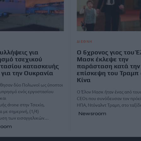
ΔΙΕΘΝΗ
υλλήψεις για
Ο 6χρονος γιος του Έ
σμό τσεχικού
Μασκ έκλεψε την
τασίου κατασκευής
παράσταση κατά την
 για την Ουκρανία
επίσκεψη του Τραμπ
Κίνα
θησαν δύο Πολωνοί ως ύποπτοι
εμπρησμό ενός εργοστασίου
Ο Έλον Μασκ ήταν ένας από του
και
CEOs που συνόδευσαν τον πρόε
ής drone στην Τσεχία,
ΗΠΑ, Ντόναλντ Τραμπ, στο ταξίδ
με σημερινή, (1/4)
Newsroom
ωση των εισαγγελικών…
room