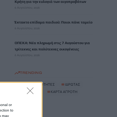
Κρήτη για την ευλογιά των αιγοπροβάτων
6 Αυγούστου, 2026
Έκτακτο επίδομα παιδιού: Ποιοι πάνε ταμείο
6 Αυγούστου, 2026
ΟΠΕΚΑ: Νέα πληρωμή στις 7 Αυγούστου για
τρίτεκνες και πολύτεκνες οικογένειες
6 Αυγούστου, 2026
TRENDING
#
ΝΕΕΣ ΤΑΥΤΟΤΗΤΕΣ
#
ΙΔΡΩΤΑΣ
#
ΚΑΚΟΣΜΙΑ
#
ΚΑΡΤΑ ΑΓΡΟΤΗ
sonal or
ection to
ou may