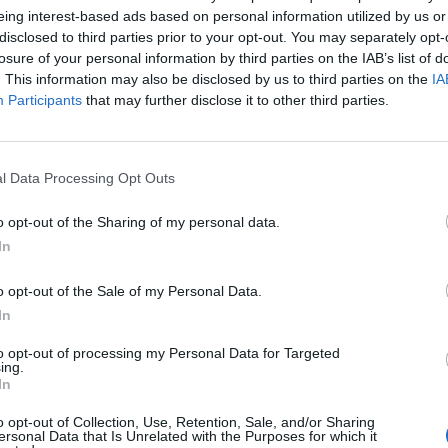
ηλινά πολεμικά αεροπλάνα πραγματοποίησαν τρία
eing interest-based ads based on personal information utilized by us or
ιοανατολική Μπέιτ Λαχία.
disclosed to third parties prior to your opt-out. You may separately opt-
losure of your personal information by third parties on the IAB’s list of
τινιακού θύλακα ανακοίνωσε ότι τα σωστικά συνεργεία της
. This information may also be disclosed by us to third parties on the
IA
Participants
that may further disclose it to other third parties.
οαύλιο της κλινικής Σεΐχης Ραντουάν στα δυτικά της πόλης
1 σοροί Παλαιστινίων.
l Data Processing Opt Outs
τμήμα της Χαμάς, ανακοίνωσαν ότι σταμάτησαν για σήμερα
o opt-out of the Sharing of my personal data.
 υπόλοιπων τεσσάρων ομήρων που πρέπει να παραδώσουν στο
In
ειρίας.
o opt-out of the Sale of my Personal Data.
ην Πέμπτη.
In
to opt-out of processing my Personal Data for Targeted
Σ
ΝΕΑ
ΠΑΛΑΙΣΤΙΝΗ
ΤΑΦΟΣ
ing.
In
o opt-out of Collection, Use, Retention, Sale, and/or Sharing
ersonal Data that Is Unrelated with the Purposes for which it