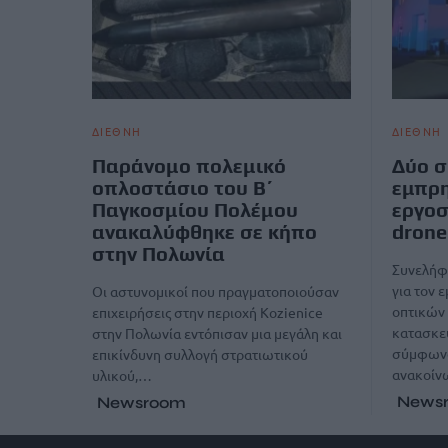
ΔΙΕΘΝΗ
ΔΙΕΘΝΗ
Παράνομο πολεμικό
Δύο σ
οπλοστάσιο του Β΄
εμπρη
Παγκοσμίου Πολέμου
εργοσ
ανακαλύφθηκε σε κήπο
drone
στην Πολωνία
Συνελήφ
για τον 
Οι αστυνομικοί που πραγματοποιούσαν
οπτικών 
επιχειρήσεις στην περιοχή Kozienice
κατασκευ
στην Πολωνία εντόπισαν μια μεγάλη και
σύμφωνα 
επικίνδυνη συλλογή στρατιωτικού
ανακοίν
υλικού,…
News
Newsroom