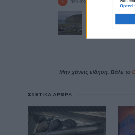
was col
ΠΡΟΗΓΟΎΜΕΝΟ
Opted 
Η Ισλανδία ανησ
πιθανή νέα Επο
Παγετώνων
12 Νοεμβρίου, 2025
Μην χάνεις είδηση. Βάλε το
ΣΧΕΤΙΚΆ ΆΡΘΡΑ