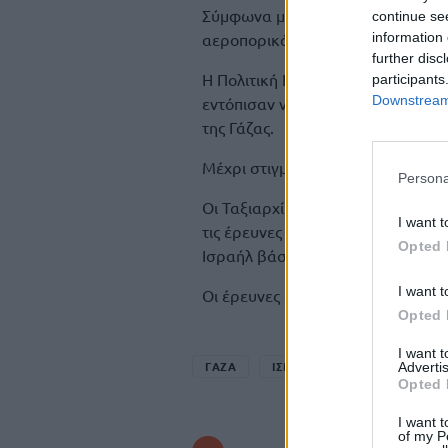
Σύμφωνα με το Al Jazeera, ισρα
continue se
αεροπορικά χτυπήματα στην βορε
information 
further disc
Η Πολιτική Προστασία του παλαισ
participants
Downstream 
εντόπισαν νέο μαζικό τάφο στο πρ
της Γάζας.
Μέχρι στιγμής έχουν ανασυρθεί 5
Persona
Οι Ταξιαρχίες Κασάμ, το ένοπλο 
I want t
τις έρευνες για τις σορούς των
Opted 
Ισραήλ βάσει της συμφωνίας εκεχ
I want t
Οι έρευνες θα ξεκινήσουν ξανά τ
Opted 
I want 
ΓΑΖΑ
ΙΣΡΑΗΛ
ΜΑΖΙΚΟΣ ΤΑΦΟ
Advertis
Opted 
I want t
of my P