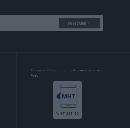
SUBSCRIBE
Designed & Developed by
Advance Services
Web
Μ.Η.Τ. 232420