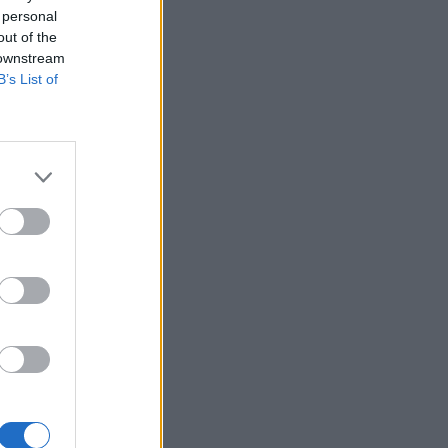
 personal
out of the
 downstream
B’s List of