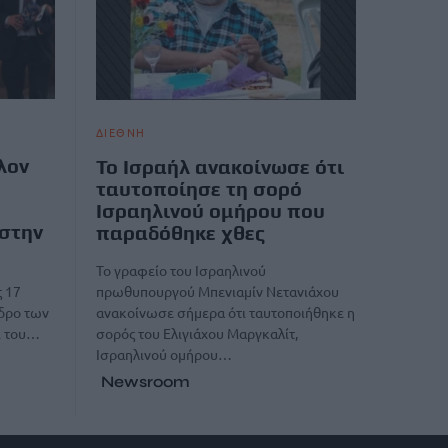
ΔΙΕΘΝΗ
λον
Το Ισραήλ ανακοίνωσε ότι
ταυτοποίησε τη σορό
Ισραηλινού ομήρου που
 στην
παραδόθηκε χθες
Το γραφείο του Ισραηλινού
πρωθυπουργού Μπενιαμίν Νετανιάχου
ς 17
ανακοίνωσε σήμερα ότι ταυτοποιήθηκε η
δρο των
σορός του Ελιγιάχου Μαργκαλίτ,
ι του…
Ισραηλινού ομήρου…
Newsroom