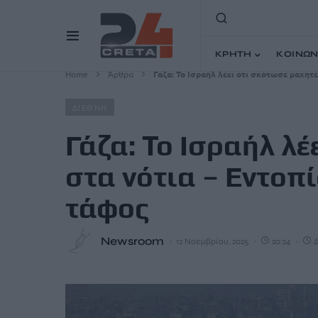
ΚΡΗΤΗ
ΚΟΙΝΩΝ
Home
Άρθρα
Γάζα: Το Ισραήλ λέει ότι σκότωσε μαχητ
ΔΙΕΘΝΗ
Γάζα: Το Ισραήλ λέ
στα νότια – Εντοπ
τάφος
Newsroom
12 Νοεμβρίου, 2025
20:24
Δ