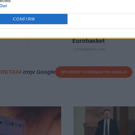
lected.
ΕΠΌΜΕΝΟ
Out
υχεί για
Εθνική Γυναικών:
CONFIRM
χή των
Πρεμιέρα με ήττα 76-73
από την Κροατία στα
προκριματικά του
Eurobasket
12 Νοεμβρίου, 2025
CRETA24
στην Google
ΠΡΟΣΘΕΣΕ ΤΟ
CRETA24
ΣΤΗΝ GOOGLE