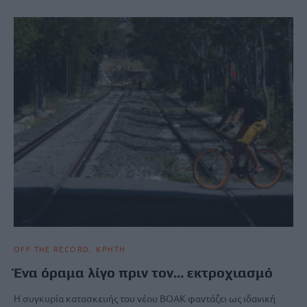
OFF THE RECORD
ΚΡΗΤΗ
Ένα όραμα λίγο πριν τον… εκτροχιασμό
Η συγκυρία κατασκευής του νέου ΒΟΑΚ φαντάζει ως ιδανική