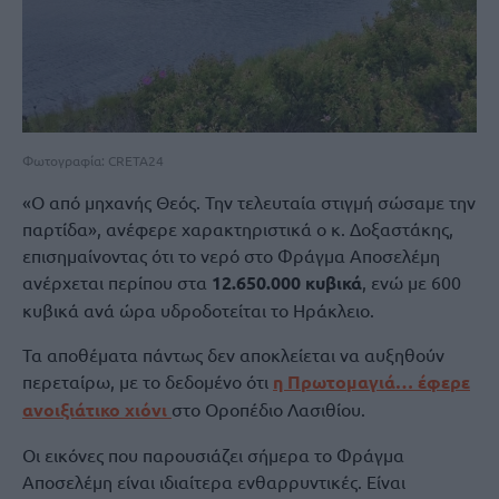
Φωτογραφία: CRETA24
«Ο από μηχανής Θεός. Την τελευταία στιγμή σώσαμε την
παρτίδα», ανέφερε χαρακτηριστικά ο κ. Δοξαστάκης,
επισημαίνοντας ότι το νερό στο Φράγμα Αποσελέμη
ανέρχεται περίπου στα
12.650.000 κυβικά
, ενώ με 600
κυβικά ανά ώρα υδροδοτείται το Ηράκλειο.
Τα αποθέματα πάντως δεν αποκλείεται να αυξηθούν
περεταίρω, με το δεδομένο ότι
η Πρωτομαγιά… έφερε
ανοιξιάτικο χιόνι
στο Οροπέδιο Λασιθίου.
Οι εικόνες που παρουσιάζει σήμερα το Φράγμα
Αποσελέμη είναι ιδιαίτερα ενθαρρυντικές. Είναι