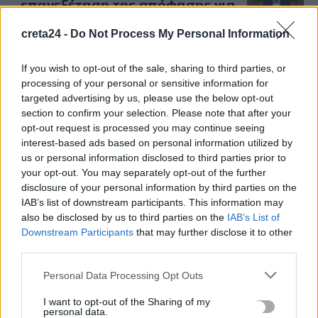
επανεξέταση της απόφασης για
την οριστική κατάργηση των
creta24 -
Τοπικών Επιτροπών του ΙΚΑ»
Do Not Process My Personal Information
4 Μαΐου, 2026
If you wish to opt-out of the sale, sharing to third parties, or
processing of your personal or sensitive information for
targeted advertising by us, please use the below opt-out
Μην χάνεις είδηση. Βάλε το
CRETA24
στην
section to confirm your selection. Please note that after your
Google
opt-out request is processed you may continue seeing
interest-based ads based on personal information utilized by
ΠΡΟΣΘΕΣΕ ΤΟ
CRETA24
ΣΤΗΝ GOOGLE
us or personal information disclosed to third parties prior to
your opt-out. You may separately opt-out of the further
disclosure of your personal information by third parties on the
ΡΟΗ ΕΙΔΗΣΕΩΝ
IAB’s list of downstream participants. This information may
also be disclosed by us to third parties on the
IAB’s List of
«Θεριακλήδες» οι Έλληνες – Πάνω από 1 στους 5 καπνίζει
Downstream Participants
that may further disclose it to other
third parties.
καθημερινά
7 Αυγούστου, 2026
Personal Data Processing Opt Outs
I want to opt-out of the Sharing of my
Σε εξέλιξη οι δηλώσεις Πόθεν Έσχες – Αναλυτικά η
personal data.