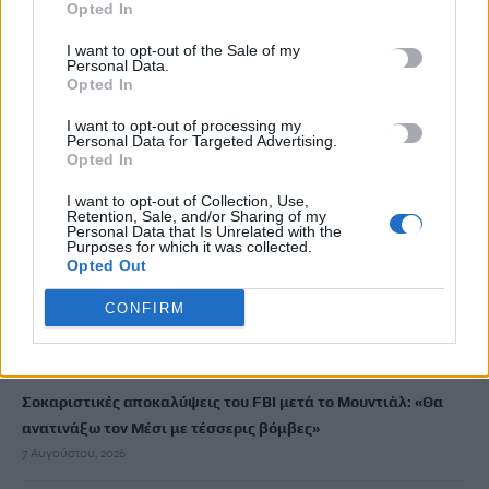
διαδικασία
Opted In
7 Αυγούστου, 2026
I want to opt-out of the Sale of my
Personal Data.
Opted In
Πότε πληρώνονται οι συντάξεις Σεπτεμβρίου
7 Αυγούστου, 2026
I want to opt-out of processing my
Personal Data for Targeted Advertising.
Opted In
Ξεκινούν οι ετήσιες Καλοκαιρινές Εκθέσεις του Φεστιβάλ
I want to opt-out of Collection, Use,
Κινηματογράφου Χανίων
Retention, Sale, and/or Sharing of my
7 Αυγούστου, 2026
Personal Data that Is Unrelated with the
Purposes for which it was collected.
Opted Out
Ισπανία: Απολιθώματα αποκαλύπτουν ότι οι πρώτοι
CONFIRM
Ευρωπαίοι ίσως ασκούσαν κανιβαλισμό
7 Αυγούστου, 2026
Σοκαριστικές αποκαλύψεις του FBI μετά το Μουντιάλ: «Θα
ανατινάξω τον Μέσι με τέσσερις βόμβες»
7 Αυγούστου, 2026