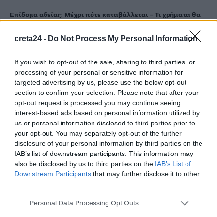
Επίδομα αδείας: Μέχρι πότε καταβάλλεται – Τι χρήματα θα
λάβετε
9 Αυγούστου, 2026
creta24 -
Do Not Process My Personal Information
If you wish to opt-out of the sale, sharing to third parties, or
Διαγνωστικές εξετάσεις: Υποχρεωτική ψηφιακή ανάρτηση
processing of your personal or sensitive information for
αποτελεσμάτων από 1η Σεπτεμβρίου
targeted advertising by us, please use the below opt-out
9 Αυγούστου, 2026
section to confirm your selection. Please note that after your
opt-out request is processed you may continue seeing
interest-based ads based on personal information utilized by
Αλλαγές στην ειδική άδεια μητρότητας – Επεκτείνεται σε
us or personal information disclosed to third parties prior to
περισσότερες κατηγορίες δικαιούχων
your opt-out. You may separately opt-out of the further
9 Αυγούστου, 2026
disclosure of your personal information by third parties on the
IAB’s list of downstream participants. This information may
also be disclosed by us to third parties on the
IAB’s List of
Έρχονται εκπτώσεις έως 20% στα σούπερ μάρκετ – Ποια
Downstream Participants
that may further disclose it to other
προϊόντα μπαίνουν στο νέο πρόγραμμα συγκράτησης τιμών
third parties.
9 Αυγούστου, 2026
Personal Data Processing Opt Outs
Φειδίας Παναγιώτου: Αντιδράσεις για την εμφάνισή του με