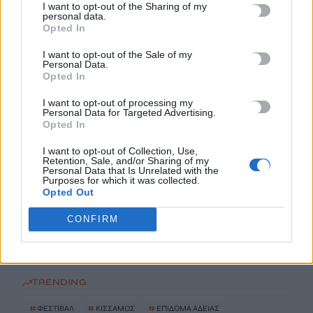
I want to opt-out of the Sharing of my
σορτς σε εκδήλωση μνήμης για Ισαάκ και Σολωμού
personal data.
Opted In
9 Αυγούστου, 2026
I want to opt-out of the Sale of my
Personal Data.
Συναγερμός για εξαφάνιση 31χρονου σε χωριό της Έδεσσας –
Opted In
Σε πιθανό κίνδυνο η ζωή του
9 Αυγούστου, 2026
I want to opt-out of processing my
Personal Data for Targeted Advertising.
Opted In
«Χρυσός» ο Ιάσωνας Μουσελίμης στο Παγκόσμιο
I want to opt-out of Collection, Use,
Πρωτάθλημα Κωπηλασίας Κ19
Retention, Sale, and/or Sharing of my
Personal Data that Is Unrelated with the
9 Αυγούστου, 2026
Purposes for which it was collected.
Opted Out
ΑΑΔΕ: Αιφνιδιαστικοί έλεγχοι χωρίς τοπικές… γνωριμίες
CONFIRM
9 Αυγούστου, 2026
TRENDING
#
ΦΕΣΤΙΒΑΛ
#
ΚΙΣΣΑΜΟΣ
#
ΕΠΙΔΟΜΑ ΑΔΕΙΑΣ