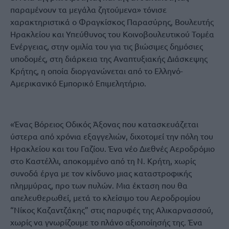
παραμένουν τα μεγάλα ζητούμενα» τόνισε
χαρακτηριστικά ο Φραγκίσκος Παρασύρης, Βουλευτής
Ηρακλείου και Υπεύθυνος του Κοινοβουλευτικού Τομέα
Ενέργειας, στην ομιλία του για τις βιώσιμες δημόσιες
υποδομές, στη διάρκεια της Αναπτυξιακής Διάσκεψης
Κρήτης, η οποία διοργανώνεται από το Ελληνό-
Αμερικανικό Εμπορικό Επιμελητήριο.
«Ένας Βόρειος Οδικός Άξονας που κατασκευάζεται
ύστερα από χρόνια εξαγγελιών, διχοτομεί την πόλη του
Ηρακλείου και του Γαζίου. Ένα νέο Διεθνές Αεροδρόμιο
στο Καστέλλι, αποκομμένο από τη Ν. Κρήτη, χωρίς
συνοδά έργα με τον κίνδυνο μιας καταστροφικής
πλημμύρας, προ των πυλών. Μια έκταση που θα
απελευθερωθεί, μετά το κλείσιμο του Αεροδρομίου
“Νίκος Καζαντζάκης” στις παρυφές της Αλικαρνασσού,
χωρίς να γνωρίζουμε το πλάνο αξιοποίησής της. Ένα